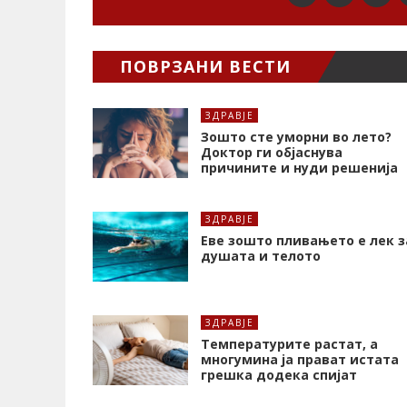
ПОВРЗАНИ ВЕСТИ
ЗДРАВЈЕ
Зошто сте уморни во лето?
Доктор ги објаснува
причините и нуди решенија
ЗДРАВЈЕ
Еве зошто пливањето е лек з
душата и телото
ЗДРАВЈЕ
Температурите растат, а
многумина ја прават истата
грешка додека спијат