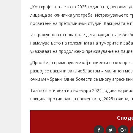
„Кон крајот на летото 2025 година поднесовме 
лиценца за клиничка употреба. Истражувањето тр
посветени на претклинички студии. Вакцината е п
Истражувањата покажале дека вакцината е безбе
намалувањето на големината на туморите и заба
укажуваат на продолжено преживување на пацие
„Прво ќе ја применуваме кај пациенти со колоре
развој се вакцини за глиобластом – малигнен моз
очни мембрани. Овие болести се многу агресивни 
Таа потсети дека во ноември 2024 година најав
вакцина против рак за пациенти од 2025 година, в
Споде