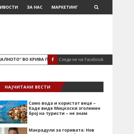
ИВОСТИ
ЗА НАС
МАРКЕТИНГ
Следи не на Facebook
ЈАЛНОТО“ ВО КРИВА ПАЛАНКА
ПОЖАР ВО СТАН
ЛОКАЛНО
НАЈЧИТАНИ ВЕСТИ
Само вода и користат веце –
Каде виде Мицкоски зголемен
број на туристи – не знам
Макрадули за горивата: Нов