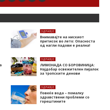
ЗДРАВЈЕ
Внимавајте на нискиот
притисок во лето: Опасноста
од нагли падови е реална!
ЗДРАВЈЕ
а
ЛИМОНАДА СО БОРОВИНИЦА:
Најдобар освежителен пијалок
за тропските денови
ЗДРАВЈЕ
Повеќе вода – помалку
здравствени проблеми со
горештините