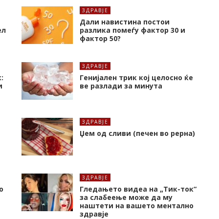
ЗДРАВЈЕ
Дали навистина постои
ел
разлика помеѓу фактор 30 и
фактор 50?
ЗДРАВЈЕ
:
Генијален трик кој целосно ќе
и
ве разлади за минута
ЗДРАВЈЕ
Џем од сливи (печен во рерна)
ЗДРАВЈЕ
о
Гледањето видеа на „Тик-ток“
за слабеење може да му
наштети на вашето ментално
здравје