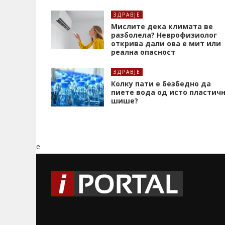
ЗДРАВЈЕ
Мислите дека климата ве
разболела? Неврофизиолог
открива дали ова е мит или
реална опасност
ЗДРАВЈЕ
Колку пати е безбедно да
пиете вода од исто пластич
шише?
e