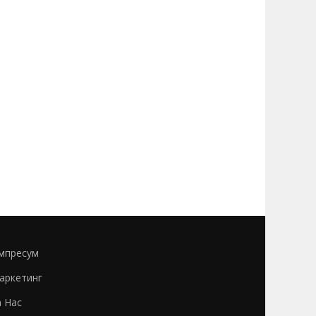
мпресум
аркетинг
а Нас