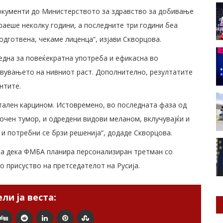
документи до Министерството за здравство за добивање
аеше неколку години, а последните три години беа
одготвена, чекаме лиценца“, изјави Скворцова.
дна за повеќекратна употреба и ефикасна во
вувањето на нивниот раст. Дополнително, резултатите
нтите.
ктален карцином. Истовремено, во последната фаза од
очен тумор, и одредени видови меланом, вклучувајќи и
и потребни се брзи решенија“, додаде Скворцова.
ила дека ФМБА планира персонализиран третман со
о присуство на претседателот на Русија.
ли ја веста: