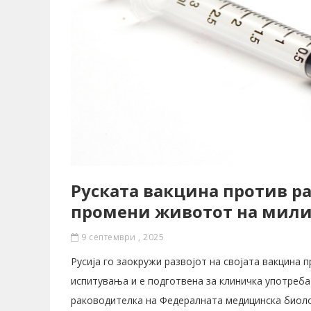
Руската вакцина против ра
промени животот на мил
9 септември , 2025
Русија го заокружи развојот на својата вакцина 
испитувања и е подготвена за клиничка употреба
раководителка на Федералната медицинска биоло