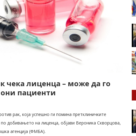
к чека лиценца – може да го
иони пациенти
против рак, која успешно ги помина претклиничките
 по добивањето на лиценца, објави Вероника Скворцова,
шка агенција (ФМБА).