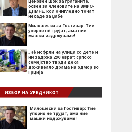
ценовен шок за граѓаните,
освен за членовите на ВМРО-
ДПМНЕ, кои очигледно точат
некаде за џабе
Милошески за Гостивар: Тие
упорно нѐ трујат, ама ние
машки издржуваме!
„Нѐ исфрли на улица со дете и
ни задржа 290 евра“: српско
семејство тврди дека
доживеало драма на одмор во
Грција
ИЗБОР НА УРЕДНИКОТ
Милошески за Гостивар: Тие
упорно нѐ трујат, ама ние
машки издржуваме!