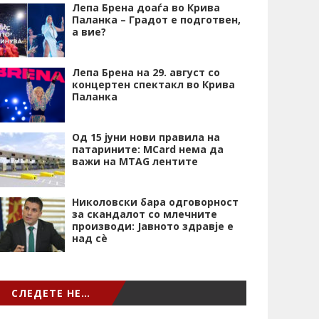
Лепа Брена доаѓа во Крива
Паланка – Градот е подготвен,
а вие?
Лепа Брена на 29. август со
концертен спектакл во Крива
Паланка
Од 15 јуни нови правила на
патарините: MCard нема да
важи на MTAG лентите
Николовски бара одговорност
за скандалот со млечните
производи: Јавното здравје е
над сѐ
СЛЕДЕТЕ НЕ…