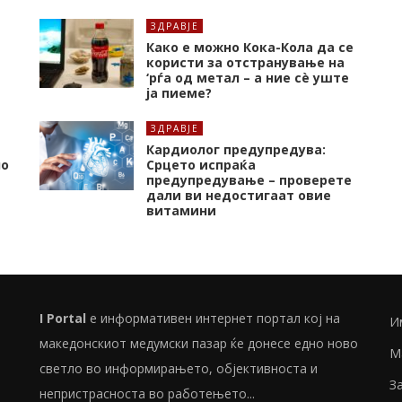
ЗДРАВЈЕ
Како е можно Кока-Кола да се
користи за отстранување на
‘рѓа од метал – а ние сè уште
ја пиеме?
ЗДРАВЈЕ
Кардиолог предупредува:
но
Срцето испраќа
предупредување – проверете
дали ви недостигаат овие
витамини
I Portal
е информативен интернет портал кој на
И
македонскиот медумски пазар ќе донесе едно ново
М
светло во информирањето, објективноста и
З
непристрасноста во работењето...