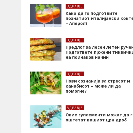
ЗДРАВЈЕ
Како да го подготвите
познатиот италијански кокт
– Аперол?
ЗДРАВЈЕ
Предлог за лесен летен ручек
Подгответе пржени тиквичк
на поинаков начин
ЗДРАВЈЕ
Нови сознанија за стресот и
канабисот – може ли да
помогне?
ЗДРАВЈЕ
Oвие суплементи можат да г
оштетат вашиот црн дроб