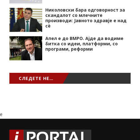
Николовски бара одговорност за
скандалот со млечните
производи: Јавното здравје е над
сѐ
Апел е до ВМРО. Ајде да водиме
битка со идеи, платформи, со
програми, реформи
СЛЕДЕТЕ НЕ…
e