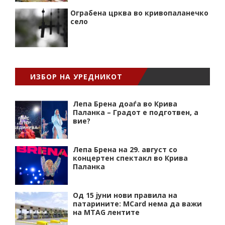
Ограбена црква во кривопаланечко
село
ИЗБОР НА УРЕДНИКОТ
Лепа Брена доаѓа во Крива
Паланка – Градот е подготвен, а
вие?
Лепа Брена на 29. август со
концертен спектакл во Крива
Паланка
Од 15 јуни нови правила на
патарините: MCard нема да важи
на MTAG лентите