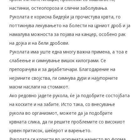
настинки, остеопороза и слични заболувања.
Руколата е корисна бидејќи ја прочистува крвта, го
поттикнува лекувањето на болести на црниот дроб и ја
намалува можноста за појава на канцер, особено рак
на дојка и на бели дробови.
Руколата има уште една многу важна примена, а тоа е
слабеење и симнување вишок килограми. Се
препорачува и за дијабетичари. Благодарение на
нејзините својства, ги симнува дури и најупорните
масни наслаги на стомакот.
Ако редовно јадете рукола, ќе ја подобрите состојбата
на коските и на забите. Исто така, со внесување
рукола во организмот, можете да ја подобрите
крвната слика, да ги решите проблемите со високиот
крвен притисок, шеќерот и варењето.
Руколата се користи во исхраната најчесто во форма