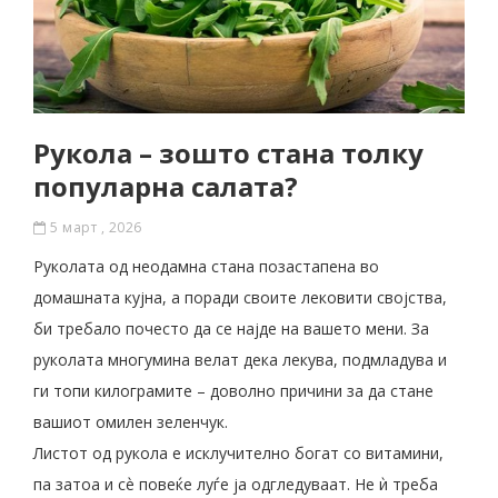
Рукола – зошто стана толку
популарна салата?
5 март , 2026
Руколата од неодамна стана позастапена во
домашната кујна, а поради своите лековити својства,
би требало почесто да се најде на вашето мени. За
руколата многумина велат дека лекува, подмладува и
ги топи килограмите – доволно причини за да стане
вашиот омилен зеленчук.
Листот од рукола е исклучително богат со витамини,
па затоа и сѐ повеќе луѓе ја одгледуваат. Не ѝ треба