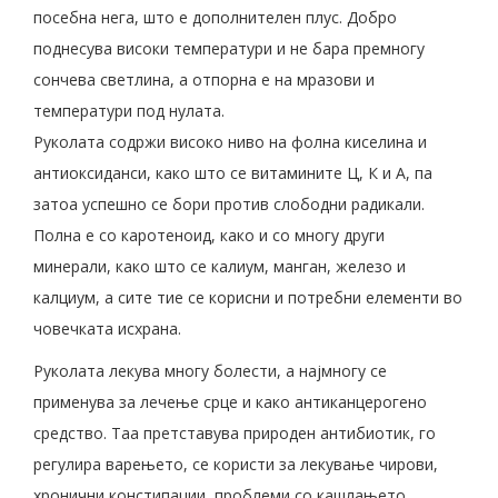
посебна нега, што е дополнителен плус. Добро
поднесува високи температури и не бара премногу
сончева светлина, а отпорна е на мразови и
температури под нулата.
Руколата содржи високо ниво на фолна киселина и
антиоксиданси, како што се витамините Ц, К и А, па
затоа успешно се бори против слободни радикали.
Полна е со каротеноид, како и со многу други
минерали, како што се калиум, манган, железо и
калциум, а сите тие се корисни и потребни елементи во
човечката исхрана.
Руколата лекува многу болести, а најмногу се
применува за лечење срце и како антиканцерогено
средство. Таа претставува природен антибиотик, го
регулира варењето, се користи за лекување чирови,
хронични констипации, проблеми со кашлањето,