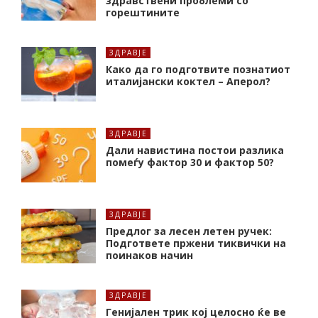
здравствени проблеми со
горештините
ЗДРАВЈЕ
Како да го подготвите познатиот
италијански коктел – Аперол?
ЗДРАВЈЕ
Дали навистина постои разлика
помеѓу фактор 30 и фактор 50?
ЗДРАВЈЕ
Предлог за лесен летен ручек:
Подгответе пржени тиквички на
поинаков начин
ЗДРАВЈЕ
Генијален трик кој целосно ќе ве