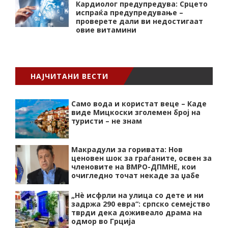
Кардиолог предупредува: Срцето
испраќа предупредување –
проверете дали ви недостигаат
овие витамини
НАЈЧИТАНИ ВЕСТИ
Само вода и користат веце – Каде
виде Мицкоски зголемен број на
туристи – не знам
Макрадули за горивата: Нов
ценовен шок за граѓаните, освен за
членовите на ВМРО-ДПМНЕ, кои
очигледно точат некаде за џабе
„Нѐ исфрли на улица со дете и ни
задржа 290 евра“: српско семејство
тврди дека доживеало драма на
одмор во Грција