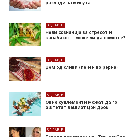
разлади за минута
ЗДРАВЈЕ
Нови сознанија за стресот и
канабисот – може ли да помогне?
ЗДРАВЈЕ
Џем од сливи (печен во рерна)
ЗДРАВЈЕ
Oвие суплементи можат да го
оштетат вашиот црн дроб
ЗДРАВЈЕ
Гледањето видеа на „Тик-ток“ за