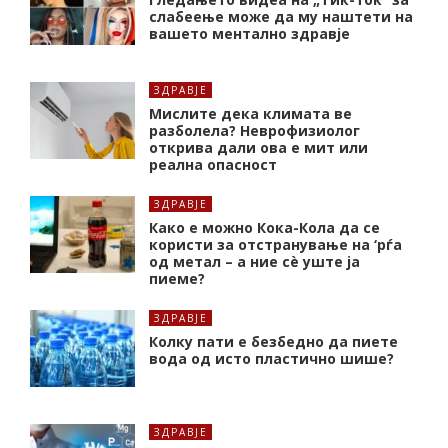
слабеење може да му наштети на
вашето ментално здравје
ЗДРАВЈЕ
Мислите дека климата ве
разболела? Неврофизиолог
открива дали ова е мит или
реална опасност
ЗДРАВЈЕ
Како е можно Кока-Кола да се
користи за отстранување на ‘рѓа
од метал – а ние сè уште ја
пиеме?
ЗДРАВЈЕ
Колку пати е безбедно да пиете
вода од исто пластично шише?
ЗДРАВЈЕ