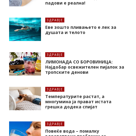
падови е реална!
ЗДРАВЈЕ
Еве зошто пливањето е лек за
душата и телото
ЗДРАВЈЕ
ЛИМОНАДА СО БОРОВИНИЦА:
Најдобар освежителен пијалок за
тропските денови
ЗДРАВЈЕ
Температурите растат, а
многумина ја прават истата
грешка додека спијат
ЗДРАВЈЕ
Повеќе вода – помалку