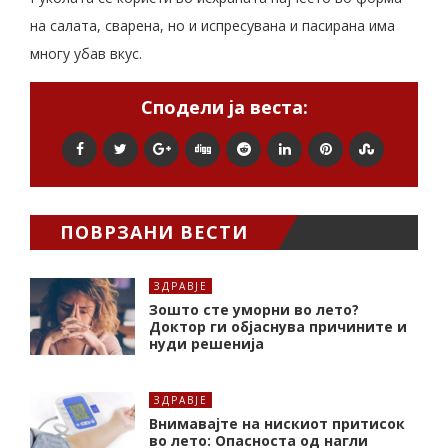
на салата, сварена, но и испресувана и пасирана има
многу убав вкус.
Сподели ја веста:
ПОВРЗАНИ ВЕСТИ
ЗДРАВЈЕ
Зошто сте уморни во лето?
Доктор ги објаснува причините и
нуди решенија
ЗДРАВЈЕ
Внимавајте на нискиот притисок
во лето: Опасноста од нагли