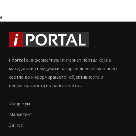
e
I Portal
е информативен интернет портал кој на
македонскиот медумски пазар ќе донесе едно ново
светло во информирањето, објективноста и
непристрасноста во работењето...
Импресум
Маркетинг
За Нас