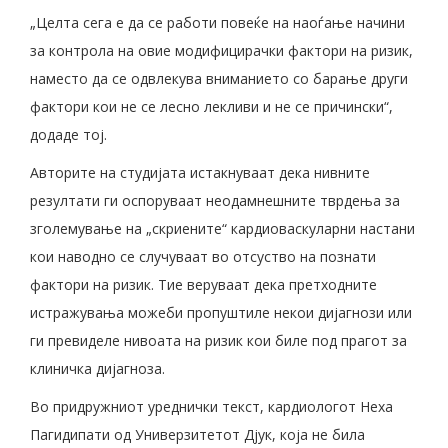
„Целта сега е да се работи повеќе на наоѓање начини
за контрола на овие модифицирачки фактори на ризик,
наместо да се одвлекува вниманието со барање други
фактори кои не се лесно лекливи и не се причински“,
додаде тој.
Авторите на студијата истакнуваат дека нивните
резултати ги оспоруваат неодамнешните тврдења за
зголемување на „скриените“ кардиоваскуларни настани
кои наводно се случуваат во отсуство на познати
фактори на ризик. Тие веруваат дека претходните
истражувања можеби пропуштиле некои дијагнози или
ги превиделе нивоата на ризик кои биле под прагот за
клиничка дијагноза.
Во придружниот уреднички текст, кардиологот Неха
Пагидипати од Универзитетот Дјук, која не била