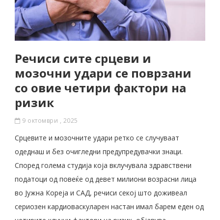
Речиси сите срцеви и
мозочни удари се поврзани
со овие четири фактори на
ризик
9 октомври , 2025
Срцевите и мозочните удари ретко се случуваат
одеднаш и без очигледни предупредувачки знаци.
Според голема студија која вклучувала здравствени
податоци од повеќе од девет милиони возрасни лица
во Јужна Кореја и САД, речиси секој што доживеал
сериозен кардиоваскуларен настан имал барем еден од