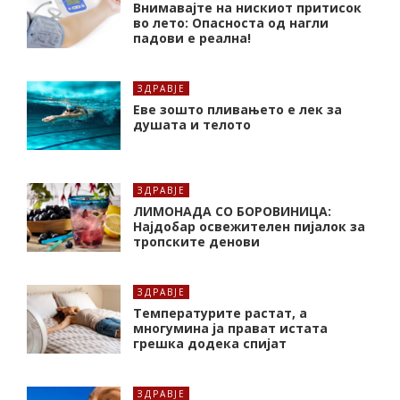
Внимавајте на нискиот притисок
во лето: Опасноста од нагли
падови е реална!
ЗДРАВЈЕ
Еве зошто пливањето е лек за
душата и телото
ЗДРАВЈЕ
ЛИМОНАДА СО БОРОВИНИЦА:
Најдобар освежителен пијалок за
тропските денови
ЗДРАВЈЕ
Температурите растат, а
многумина ја прават истата
грешка додека спијат
ЗДРАВЈЕ