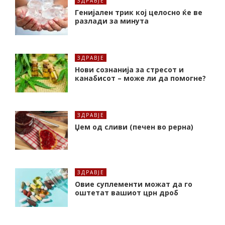
ЗДРАВЈЕ
Генијален трик кој целосно ќе ве
разлади за минута
ЗДРАВЈЕ
Нови сознанија за стресот и
канабисот – може ли да помогне?
ЗДРАВЈЕ
Џем од сливи (печен во рерна)
ЗДРАВЈЕ
Oвие суплементи можат да го
оштетат вашиот црн дроб