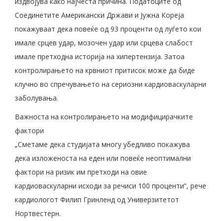
издвојува како најчеста причина. Податоците од
Соединетите Американски Држави и Јужна Кореја
покажуваат дека повеќе од 93 проценти од луѓето кои
имале срцев удар, мозочен удар или срцева слабост
имале претходна историја на хипертензија. Затоа
контролирањето на крвниот притисок може да биде
клучно во спречувањето на сериозни кардиоваскуларни
заболувања.
Важноста на контролирањето на модифицирачките
фактори
„Сметаме дека студијата многу убедливо покажува
дека изложеноста на еден или повеќе неоптимални
фактори на ризик им претходи на овие
кардиоваскуларни исходи за речиси 100 проценти“, рече
кардиологот Филип Гринленд од Универзитетот
Нортвестерн.