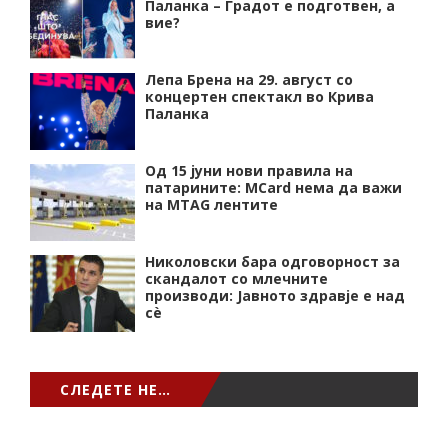
Паланка – Градот е подготвен, а
вие?
Лепа Брена на 29. август со
концертен спектакл во Крива
Паланка
Од 15 јуни нови правила на
патарините: MCard нема да важи
на MTAG лентите
Николовски бара одговорност за
скандалот со млечните
производи: Јавното здравје е над
сѐ
СЛЕДЕТЕ НЕ…