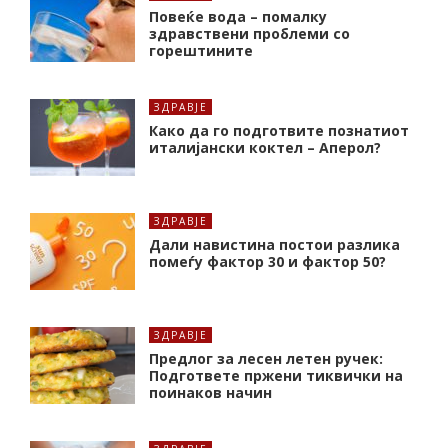
Повеќе вода – помалку
здравствени проблеми со
горештините
ЗДРАВЈЕ
Како да го подготвите познатиот
италијански коктел – Аперол?
ЗДРАВЈЕ
Дали навистина постои разлика
помеѓу фактор 30 и фактор 50?
ЗДРАВЈЕ
Предлог за лесен летен ручек:
Подгответе пржени тиквички на
поинаков начин