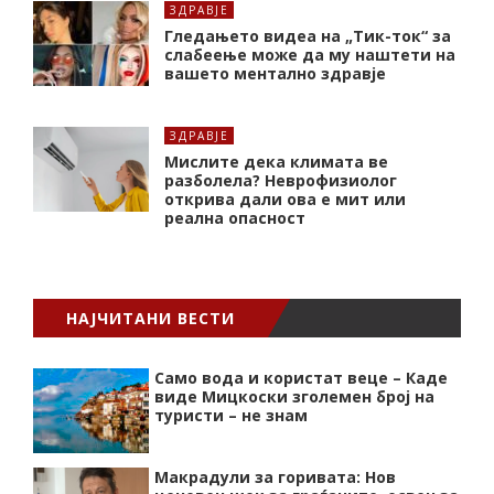
ЗДРАВЈЕ
Гледањето видеа на „Тик-ток“ за
слабеење може да му наштети на
вашето ментално здравје
ЗДРАВЈЕ
Мислите дека климата ве
разболела? Неврофизиолог
открива дали ова е мит или
реална опасност
НАЈЧИТАНИ ВЕСТИ
Само вода и користат веце – Каде
виде Мицкоски зголемен број на
туристи – не знам
Макрадули за горивата: Нов