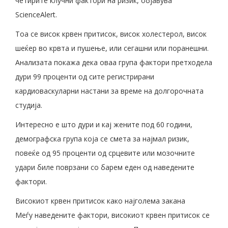
четирите клучни фактори на ризик, објавува
ScienceAlert.
Тоа се висок крвен притисок, висок холестерол, висок
шеќер во крвта и пушење, или сегашни или поранешни.
Анализата покажа дека оваа група фактори претходела
дури 99 проценти од сите регистрирани
кардиоваскуларни настани за време на долгорочната
студија.
Интересно е што дури и кај жените под 60 години,
демографска група која се смета за најмал ризик,
повеќе од 95 проценти од срцевите или мозочните
удари биле поврзани со барем еден од наведените
фактори.
Високиот крвен притисок како најголема закана
Меѓу наведените фактори, високиот крвен притисок се