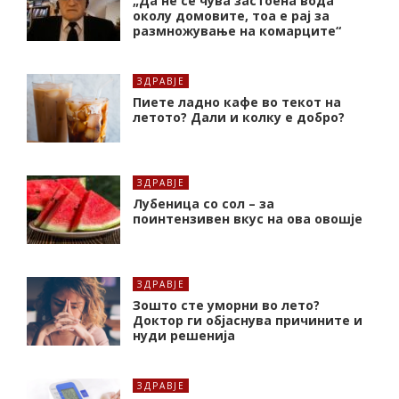
„Да не се чува застоена вода
околу домовите, тоа е рај за
размножување на комарците“
ЗДРАВЈЕ
Пиете ладно кафе во текот на
летото? Дали и колку е добро?
ЗДРАВЈЕ
Лубеница со сол – за
поинтензивен вкус на ова овошје
ЗДРАВЈЕ
Зошто сте уморни во лето?
Доктор ги објаснува причините и
нуди решенија
ЗДРАВЈЕ