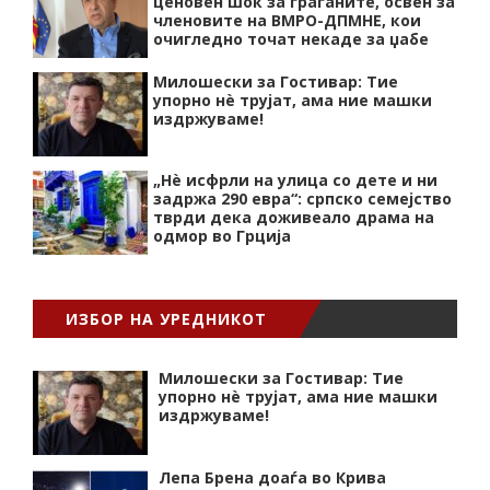
ценовен шок за граѓаните, освен за
членовите на ВМРО-ДПМНЕ, кои
очигледно точат некаде за џабе
Милошески за Гостивар: Тие
упорно нѐ трујат, ама ние машки
издржуваме!
„Нѐ исфрли на улица со дете и ни
задржа 290 евра“: српско семејство
тврди дека доживеало драма на
одмор во Грција
ИЗБОР НА УРЕДНИКОТ
Милошески за Гостивар: Тие
упорно нѐ трујат, ама ние машки
издржуваме!
Лепа Брена доаѓа во Крива