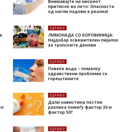
Внимавајте на нискиот
притисок во лето: Опасноста
од нагли падови е реална!
ЗДРАВЈЕ
а
ЛИМОНАДА СО БОРОВИНИЦА:
Најдобар освежителен пијалок
за тропските денови
ЗДРАВЈЕ
Повеќе вода – помалку
здравствени проблеми со
горештините
ЗДРАВЈЕ
Дали навистина постои
ел
разлика помеѓу фактор 30 и
фактор 50?
ЗДРАВЈЕ