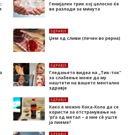
:
Генијален трик кој целосно ќе
и
ве разлади за минута
ЗДРАВЈЕ
Џем од сливи (печен во рерна)
ЗДРАВЈЕ
о
Гледањето видеа на „Тик-ток“
за слабеење може да му
наштети на вашето ментално
здравје
ЗДРАВЈЕ
Како е можно Кока-Кола да се
користи за отстранување на
‘рѓа од метал – а ние сè уште
ја пиеме?
ЗДРАВЈЕ