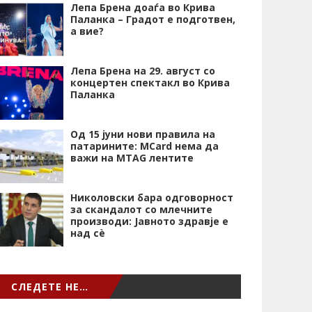
Лепа Брена доаѓа во Крива
Паланка – Градот е подготвен,
а вие?
Лепа Брена на 29. август со
концертен спектакл во Крива
Паланка
Од 15 јуни нови правила на
патарините: MCard нема да
важи на MTAG лентите
Николовски бара одговорност
за скандалот со млечните
производи: Јавното здравје е
над сѐ
СЛЕДЕТЕ НЕ…