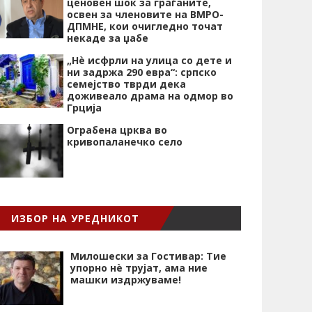
ценовен шок за граѓаните,
освен за членовите на ВМРО-
ДПМНЕ, кои очигледно точат
некаде за џабе
„Нѐ исфрли на улица со дете и
ни задржа 290 евра“: српско
семејство тврди дека
доживеало драма на одмор во
Грција
Ограбена црква во
кривопаланечко село
ИЗБОР НА УРЕДНИКОТ
Милошески за Гостивар: Тие
упорно нѐ трујат, ама ние
машки издржуваме!