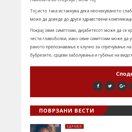
Тој исто така истакнува дека неочекуваното слаб
може да доведе до други здравствени компликаци
Покрај овие симптоми, дијабетесот може да се к
чести главоболки, иако овие симптоми може да ук
раното препознавање е клучно за спречување на
бубрезите, срцеви заболувања и губење на видот
Споде
ПОВРЗАНИ ВЕСТИ
ЗДРАВЈЕ