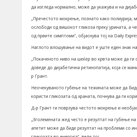
да изгледа нормално, може да укажува и на дијаб
„Пречестото мокрење, познато како полиурија, мо
ослободи од вишокот гликоза преку урината, а ч
од првите симптоми“, објаснува тој на Daily Expre
Наглото влошување на видот е уште еден знак на 
„Покаченото ниво на шеќер во крвта може да ги
доведе до дијабетична ретинопатија, која се ман
р Грант.
Неочекуваното губење на тежината може да биде и
користи гликозата од храната, почнува да ги кори
Д-р Грант ги поврзува честото мокрење и необја
„Зголемената жед често е резултат на губење на
апетит може да биде резултат на проблеми со ин
гликозата во енергија“, вели тој.