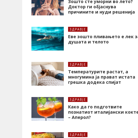
Зошто сте уморни во лето?
Доктор ги објаснува
причините и нуди решенија
ЗДРАВЈЕ
Еве зошто пливањето е лек з
душата и телото
ЗДРАВЈЕ
Температурите растат, а
многумина ја прават истата
грешка додека спијат
ЗДРАВЈЕ
Како да го подготвите
познатиот италијански кокт
– Аперол?
ЗДРАВЈЕ