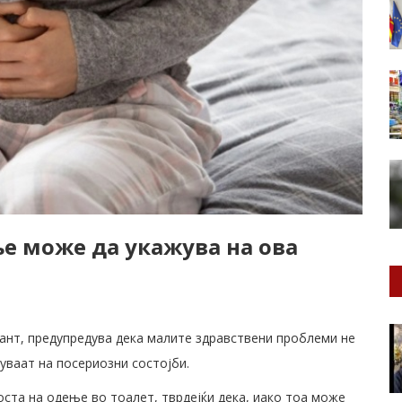
е може да укажува на ова
тант, предупредува дека малите здравствени проблеми не
уваат на посериозни состојби.
оста на одење во тоалет, тврдејќи дека, иако тоа може