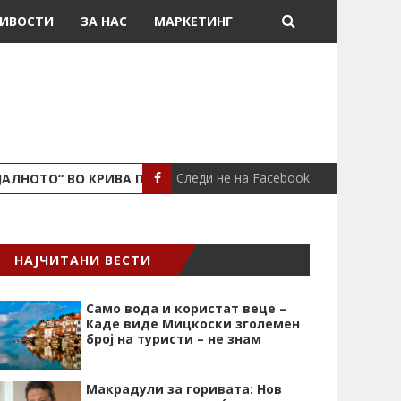
ИВОСТИ
ЗА НАС
МАРКЕТИНГ
Следи не на Facebook
ЈАЛНОТО“ ВО КРИВА ПАЛАНКА
ПОЖАР ВО СТАН
ЛОКАЛНО
НАЈЧИТАНИ ВЕСТИ
Само вода и користат веце –
Каде виде Мицкоски зголемен
број на туристи – не знам
Макрадули за горивата: Нов