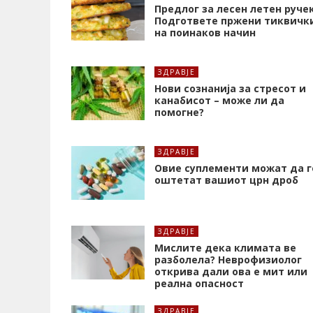
Предлог за лесен летен ручек
Подгответе пржени тиквичк
на поинаков начин
ЗДРАВЈЕ
Нови сознанија за стресот и
канабисот – може ли да
помогне?
ЗДРАВЈЕ
Oвие суплементи можат да г
оштетат вашиот црн дроб
ЗДРАВЈЕ
Мислите дека климата ве
разболела? Неврофизиолог
открива дали ова е мит или
реална опасност
ЗДРАВЈЕ