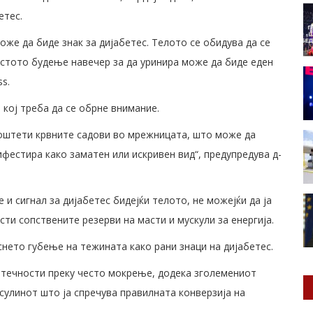
етес.
же да биде знак за дијабетес. Телото се обидува да се
естото будење навечер за да уринира може да биде еден
ss.
кој треба да се обрне внимание.
 оштети крвните садови во мрежницата, што може да
ифестира како заматен или искривен вид“, предупредува д-
 сигнал за дијабетес бидејќи телото, не можејќи да ја
сти сопствените резерви на масти и мускули за енергија.
снето губење на тежината како рани знаци на дијабетес.
 течности преку често мокрење, додека зголемениот
сулинот што ја спречува правилната конверзија на