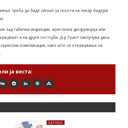
еење треба да биде сигнал за посета на лекар бидејќи
и.
рие зад габични инфекции, еректилна дисфункција или
ажуваат и на други состојби. Д-р Грант заклучува дека
 сериозни компликации, како што се откажување на
.
ли ја веста:
ЗДРАВЈЕ