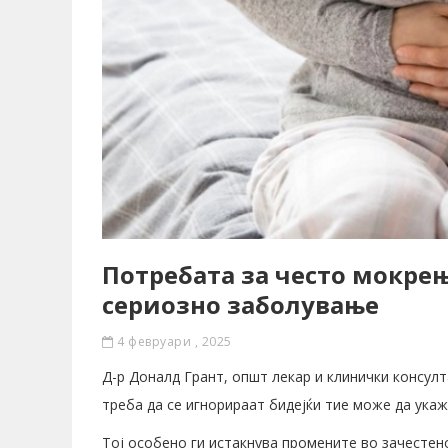
Потребата за често мокрењ
сериозно заболување
4 февруари , 2025
Д-р Доналд Грант, општ лекар и клинички консул
треба да се игнорираат бидејќи тие може да укаж
Тој особено ги истакнува промените во зачестен