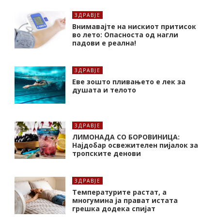
ЗДРАВЈЕ
Внимавајте на нискиот притисок
во лето: Опасноста од нагли
падови е реална!
ЗДРАВЈЕ
Еве зошто пливањето е лек за
душата и телото
ЗДРАВЈЕ
ЛИМОНАДА СО БОРОВИНИЦА:
Најдобар освежителен пијалок за
тропските денови
ЗДРАВЈЕ
Температурите растат, а
многумина ја прават истата
грешка додека спијат