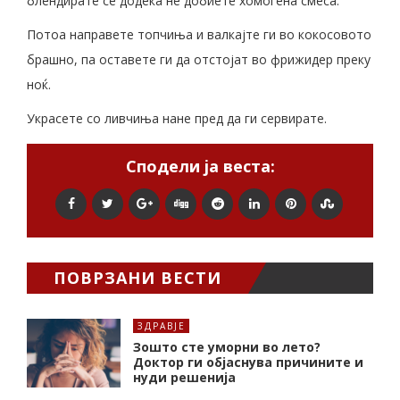
блендирате сè додека не добиете хомогена смеса.
Потоа направете топчиња и валкајте ги во кокосовото
брашно, па оставете ги да отстојат во фрижидер преку
ноќ.
Украсете со ливчиња нане пред да ги сервирате.
Сподели ја веста:
ПОВРЗАНИ ВЕСТИ
ЗДРАВЈЕ
Зошто сте уморни во лето?
Доктор ги објаснува причините и
нуди решенија