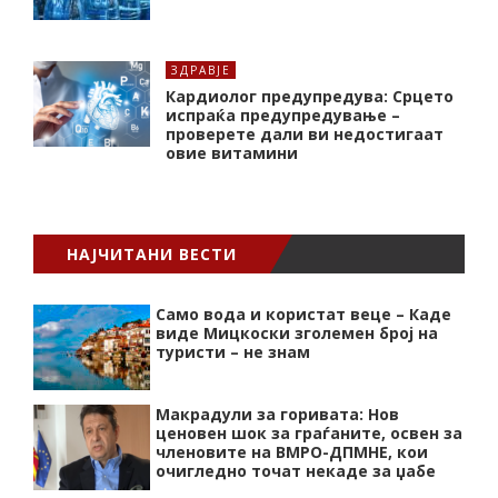
ЗДРАВЈЕ
Кардиолог предупредува: Срцето
испраќа предупредување –
проверете дали ви недостигаат
овие витамини
НАЈЧИТАНИ ВЕСТИ
Само вода и користат веце – Каде
виде Мицкоски зголемен број на
туристи – не знам
Макрадули за горивата: Нов
ценовен шок за граѓаните, освен за
членовите на ВМРО-ДПМНЕ, кои
очигледно точат некаде за џабе