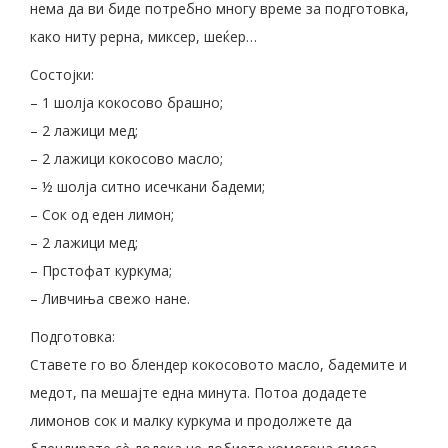
нема да ви биде потребно многу време за подготовка,
како ниту рерна, миксер, шеќер…
Состојки:
– 1 шолја кокосово брашно;
– 2 лажици мед;
– 2 лажици кокосово масло;
– ½ шолја ситно исечкани бадеми;
– Сок од еден лимон;
– 2 лажици мед;
– Прстофат куркума;
– Ливчиња свежо нане.
Подготовка:
Ставете го во блендер кокосовото масло, бадемите и
медот, па мешајте една минута. Потоа додадете
лимонов сок и малку куркума и продолжете да