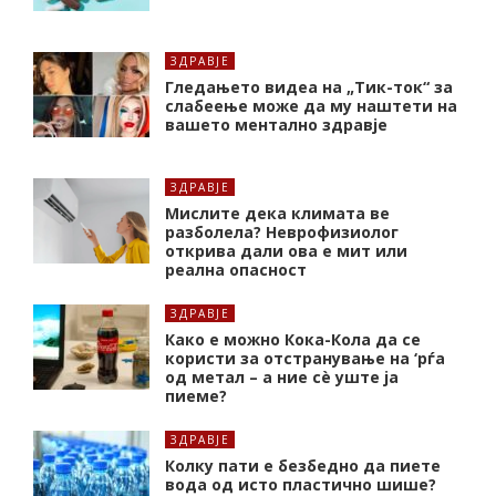
ЗДРАВЈЕ
Гледањето видеа на „Тик-ток“ за
слабеење може да му наштети на
вашето ментално здравје
ЗДРАВЈЕ
Мислите дека климата ве
разболела? Неврофизиолог
открива дали ова е мит или
реална опасност
ЗДРАВЈЕ
Како е можно Кока-Кола да се
користи за отстранување на ‘рѓа
од метал – а ние сè уште ја
пиеме?
ЗДРАВЈЕ
Колку пати е безбедно да пиете
вода од исто пластично шише?