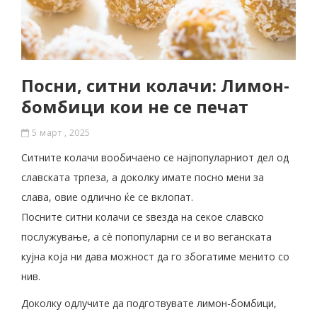
Посни, ситни колачи: Лимон-
бомбици кои не се печат
5 март , 2025
Ситните колачи вообичаено се најпопуларниот дел од
славската трпеза, а доколку имате посно мени за
слава, овие одлично ќе се вклопат.
Посните ситни колачи се ѕвезда на секое славско
послужување, а сè попопуларни се и во веганската
кујна која ни дава можност да го збогатиме менито со
нив.
Доколку одлучите да подготвувате лимон-бомбици,