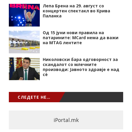
Лепа Брена на 29. август со
концертен спектакл во Крива
Паланка
Од 15 јуни нови правила на
патарините: MCard нема да важи
на MTAG лентите
Николовски бара одговорност за
скандалот со млечните
производи: Јавното здравје е над
сѐ
СЛЕДЕТЕ НЕ…
iPortal.mk