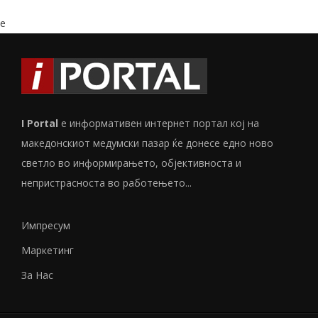
e
I Portal
е информативен интернет портал кој на
македонскиот медумски пазар ќе донесе едно ново
светло во информирањето, објективноста и
непристрасноста во работењето...
Импресум
Маркетинг
За Нас