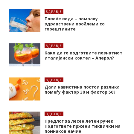
ЗДРАВЈЕ
Повеќе вода – помалку
здравствени проблеми со
горештините
ЗДРАВЈЕ
Како да го подготвите познатиот
италијански коктел – Аперол?
ЗДРАВЈЕ
Дали навистина постои разлика
помеѓу фактор 30 и фактор 50?
ЗДРАВЈЕ
Предлог за лесен летен ручек:
Подгответе пржени тиквички на
поинаков начин