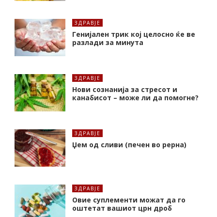
ЗДРАВЈЕ
Генијален трик кој целосно ќе ве
разлади за минута
ЗДРАВЈЕ
Нови сознанија за стресот и
канабисот – може ли да помогне?
ЗДРАВЈЕ
Џем од сливи (печен во рерна)
ЗДРАВЈЕ
Oвие суплементи можат да го
оштетат вашиот црн дроб