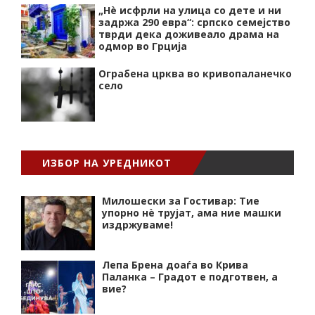
„Нѐ исфрли на улица со дете и ни
задржа 290 евра“: српско семејство
тврди дека доживеало драма на
одмор во Грција
Ограбена црква во кривопаланечко
село
ИЗБОР НА УРЕДНИКОТ
Милошески за Гостивар: Тие
упорно нѐ трујат, ама ние машки
издржуваме!
Лепа Брена доаѓа во Крива
Паланка – Градот е подготвен, а
вие?