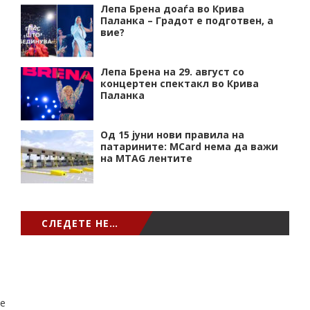
Лепа Брена доаѓа во Крива
Паланка – Градот е подготвен, а
вие?
Лепа Брена на 29. август со
концертен спектакл во Крива
Паланка
Од 15 јуни нови правила на
патарините: MCard нема да важи
на MTAG лентите
СЛЕДЕТЕ НЕ…
e