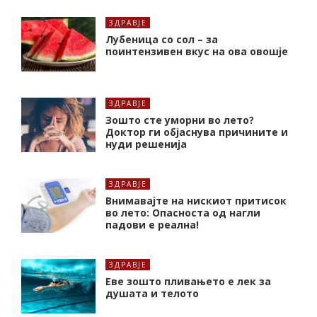
ЗДРАВЈЕ
Лубеница со сол – за
поинтензивен вкус на ова овошје
ЗДРАВЈЕ
Зошто сте уморни во лето?
Доктор ги објаснува причините и
нуди решенија
ЗДРАВЈЕ
Внимавајте на нискиот притисок
во лето: Опасноста од нагли
падови е реална!
ЗДРАВЈЕ
Еве зошто пливањето е лек за
душата и телото