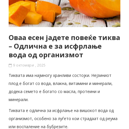
Оваа есен јадете повеќе тиква
– Одлична е за исфрлање
вода од организмот
9 октомври , 2025
Тиквата има најмногу хранливи состојки. Нејзиниот
плод е богат со вода, влакна, витамини и минерали,
додека семето е богато со масла, протеини и
минерали.
Тиквата е одлична за исфрлање на вишокот вода од
организмот, особено за луѓето кои страдаат од реума
или воспаление на бубрезите.