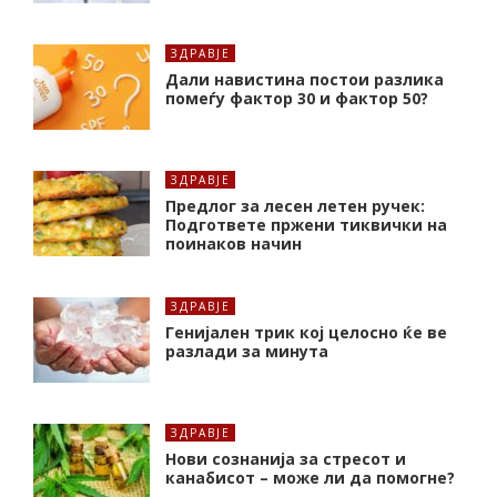
ЗДРАВЈЕ
Дали навистина постои разлика
помеѓу фактор 30 и фактор 50?
ЗДРАВЈЕ
Предлог за лесен летен ручек:
Подгответе пржени тиквички на
поинаков начин
ЗДРАВЈЕ
Генијален трик кој целосно ќе ве
разлади за минута
ЗДРАВЈЕ
Нови сознанија за стресот и
канабисот – може ли да помогне?