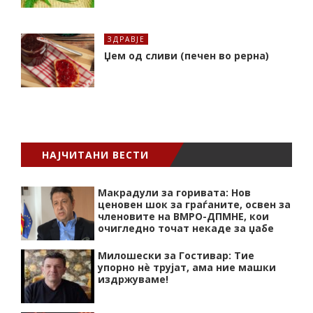
ЗДРАВЈЕ
Џем од сливи (печен во рерна)
НАЈЧИТАНИ ВЕСТИ
Макрадули за горивата: Нов
ценовен шок за граѓаните, освен за
членовите на ВМРО-ДПМНЕ, кои
очигледно точат некаде за џабе
Милошески за Гостивар: Тие
упорно нѐ трујат, ама ние машки
издржуваме!