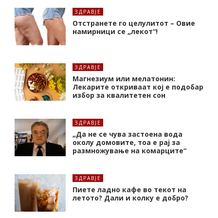
ЗДРАВЈЕ
Отстранете го целулитот – Овие
намирници се „лекот“!
ЗДРАВЈЕ
Магнезиум или мелатонин:
Лекарите откриваат кој е подобар
избор за квалитетен сон
ЗДРАВЈЕ
„Да не се чува застоена вода
околу домовите, тоа е рај за
размножување на комарците“
ЗДРАВЈЕ
Пиете ладно кафе во текот на
летото? Дали и колку е добро?