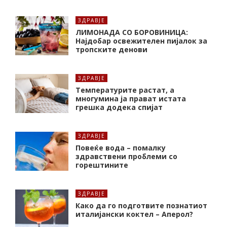
ЗДРАВЈЕ
ЛИМОНАДА СО БОРОВИНИЦА:
Најдобар освежителен пијалок за
тропските денови
ЗДРАВЈЕ
Температурите растат, а
многумина ја прават истата
грешка додека спијат
ЗДРАВЈЕ
Повеќе вода – помалку
здравствени проблеми со
горештините
ЗДРАВЈЕ
Како да го подготвите познатиот
италијански коктел – Аперол?