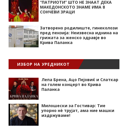
“ПАТРИОТИ” ШТО НЕ ЗНААТ ДЕКА
МАКЕДОНСКОТО ЗНАМЕ ИМА 8
СОНЧЕВИ ЗРАЦИ
Затворено родилиште, гинеколози
пред пензија: Неизвесна иднина на
грижата за женско здравје во
Крива Паланка
ИЗБОР НА УРЕДНИКОТ
Лепа Брена, Ацо Пејовиќ и Слаткар
на голем концерт во Крива
Паланка
Милошески за Гостивар: Тие
упорно нѐ трујат, ама ние машки
издржуваме!