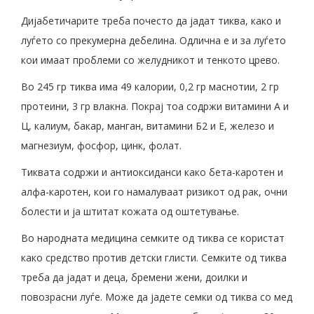
Дијабетичарите треба почесто да јадат тиква, како и
луѓето со прекумерна дебелина. Одлична е и за луѓето
кои имаат проблеми со желудникот и тенкото црево.
Во 245 гр тиква има 49 калории, 0,2 гр маснотии, 2 гр
протеини, 3 гр влакна. Покрај тоа содржи витамини А и
Ц, калиум, бакар, манган, витамини Б2 и Е, железо и
магнезиум, фосфор, цинк, фолат.
Тиквата содржи и антиоксиданси како бета-каротен и
алфа-каротен, кои го намалуваат ризикот од рак, очни
болести и ја штитат кожата од оштетување.
Во народната медицина семките од тиква се користат
како средство против детски глисти. Семките од тиква
треба да јадат и деца, бремени жени, доилки и
повозрасни луѓе. Може да јадете семки од тиква со мед