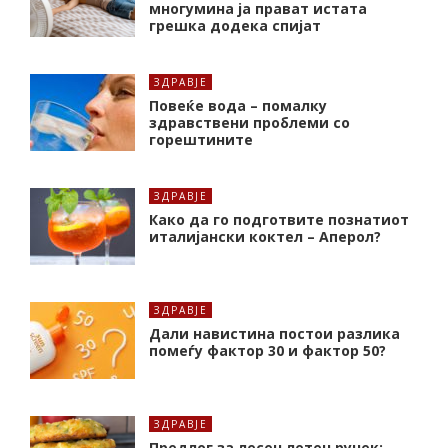
многумина ја прават истата
грешка додека спијат
ЗДРАВЈЕ
Повеќе вода – помалку
здравствени проблеми со
горештините
ЗДРАВЈЕ
Како да го подготвите познатиот
италијански коктел – Аперол?
ЗДРАВЈЕ
Дали навистина постои разлика
помеѓу фактор 30 и фактор 50?
ЗДРАВЈЕ
Предлог за лесен летен ручек: