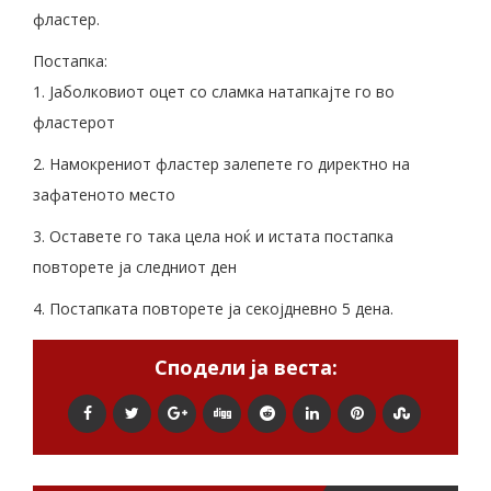
фластер.
Постапка:
1. Јаболковиот оцет со сламка натапкајте го во
фластерот
2. Намокрениот фластер залепете го директно на
зафатеното место
3. Оставете го така цела ноќ и истата постапка
повторете ја следниот ден
4. Постапката повторете ја секојдневно 5 дена.
Сподели ја веста: