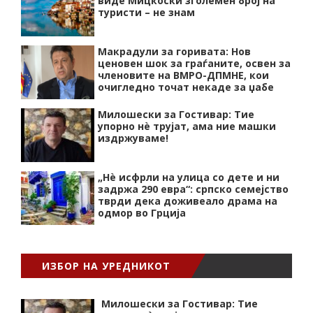
виде Мицкоски зголемен број на
туристи – не знам
Макрадули за горивата: Нов
ценовен шок за граѓаните, освен за
членовите на ВМРО-ДПМНЕ, кои
очигледно точат некаде за џабе
Милошески за Гостивар: Тие
упорно нѐ трујат, ама ние машки
издржуваме!
„Нѐ исфрли на улица со дете и ни
задржа 290 евра“: српско семејство
тврди дека доживеало драма на
одмор во Грција
ИЗБОР НА УРЕДНИКОТ
Милошески за Гостивар: Тие