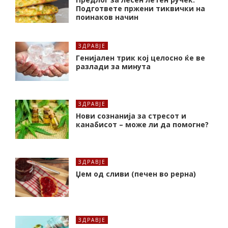
Подгответе пржени тиквички на
поинаков начин
ЗДРАВЈЕ
Генијален трик кој целосно ќе ве
разлади за минута
ЗДРАВЈЕ
Нови сознанија за стресот и
канабисот – може ли да помогне?
ЗДРАВЈЕ
Џем од сливи (печен во рерна)
ЗДРАВЈЕ