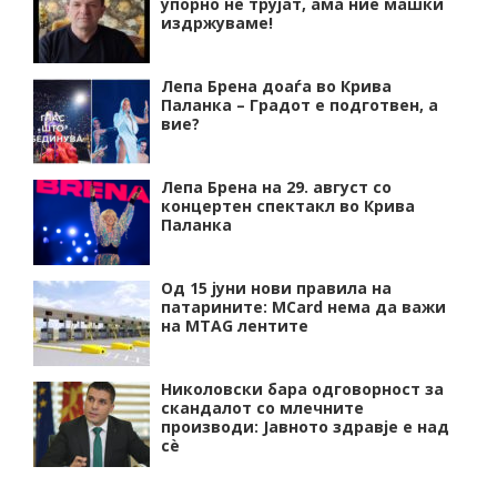
упорно нѐ трујат, ама ние машки
издржуваме!
Лепа Брена доаѓа во Крива
Паланка – Градот е подготвен, а
вие?
Лепа Брена на 29. август со
концертен спектакл во Крива
Паланка
Од 15 јуни нови правила на
патарините: MCard нема да важи
на MTAG лентите
Николовски бара одговорност за
скандалот со млечните
производи: Јавното здравје е над
сѐ