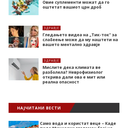
Oвие суплементи можат да го
оштетат вашиот црн дроб
ЗДРАВЈЕ
Гледањето видеа на „Тик-ток“ за
слабеење може да му наштети на
вашето ментално здравје
ЗДРАВЈЕ
Мислите дека климата ве
разболела? Неврофизиолог
открива дали ова е мит или
реална опасност
НАЈЧИТАНИ ВЕСТИ
Само вода и користат веце – Каде