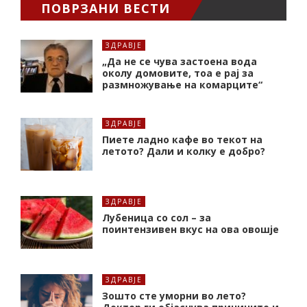
ПОВРЗАНИ ВЕСТИ
ЗДРАВЈЕ
„Да не се чува застоена вода
околу домовите, тоа е рај за
размножување на комарците“
ЗДРАВЈЕ
Пиете ладно кафе во текот на
летото? Дали и колку е добро?
ЗДРАВЈЕ
Лубеница со сол – за
поинтензивен вкус на ова овошје
ЗДРАВЈЕ
Зошто сте уморни во лето?