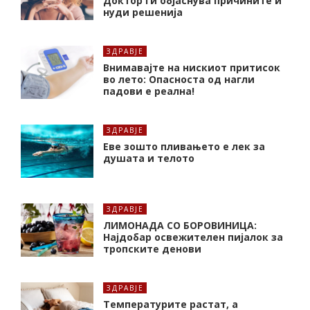
Доктор ги објаснува причините и
нуди решенија
ЗДРАВЈЕ
Внимавајте на нискиот притисок
во лето: Опасноста од нагли
падови е реална!
ЗДРАВЈЕ
Еве зошто пливањето е лек за
душата и телото
ЗДРАВЈЕ
ЛИМОНАДА СО БОРОВИНИЦА:
Најдобар освежителен пијалок за
тропските денови
ЗДРАВЈЕ
Температурите растат, а