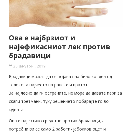
Ова е најбрзиот и
најефикасниот лек против
брадавици
25 јануари , 2019
Брадавици можат да се појават на било кој дел од
телото, а најчесто на рацете и вратот.
За најлесно да ги остраните, не мора да давате пари за
скапи третмани, туку решението побарајте го во
кујната.
Ова е најевтино средство против брадавици, а
потребни ви се само 2 работи- јаболков оцет и