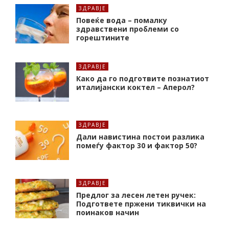
ЗДРАВЈЕ
Повеќе вода – помалку
здравствени проблеми со
горештините
ЗДРАВЈЕ
Како да го подготвите познатиот
италијански коктел – Аперол?
ЗДРАВЈЕ
Дали навистина постои разлика
помеѓу фактор 30 и фактор 50?
ЗДРАВЈЕ
Предлог за лесен летен ручек:
Подгответе пржени тиквички на
поинаков начин