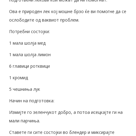
Ова е природен лек кој мошне брзо ќе ви помогне да се
ослободите од ваквиот проблем.
Потребни состојки:
1 мала шолја мед
1 мала шолја лимон
6 главици ротквици
1 кромид
5 чешниња лук
Начин на подготовка:
Измијте го зеленчукот добро, а потоа исецкајте ги на
мали парчиња.
Ставете ги сите состојки во блендер и миксирајте