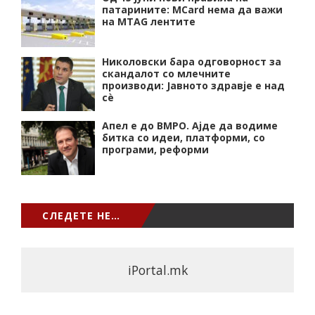
патарините: MCard нема да важи
на MTAG лентите
Николовски бара одговорност за
скандалот со млечните
производи: Јавното здравје е над
сѐ
Апел е до ВМРО. Ајде да водиме
битка со идеи, платформи, со
програми, реформи
СЛЕДЕТЕ НЕ…
iPortal.mk