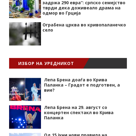
задржа 290 евра“: српско семејство
тврди дека доживеало драма на
одмор во Грција
Ограбена црква во кривопаланечко
село
ИЗБОР НА УРЕДНИКОТ
Лепа Брена доаѓа во Крива
Паланка – Градот е подготвен, а
вие?
Лепа Брена на 29. август со
концертен спектакл во Крива
Паланка
Од 15 јуни нови правила на