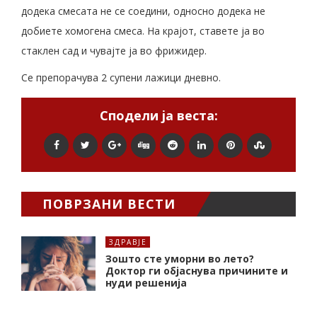
додека смесата не се соедини, односно додека не
добиете хомогена смеса. На крајот, ставете ја во
стаклен сад и чувајте ја во фрижидер.
Се препорачува 2 супени лажици дневно.
Сподели ја веста:
ПОВРЗАНИ ВЕСТИ
ЗДРАВЈЕ
Зошто сте уморни во лето?
Доктор ги објаснува причините и
нуди решенија