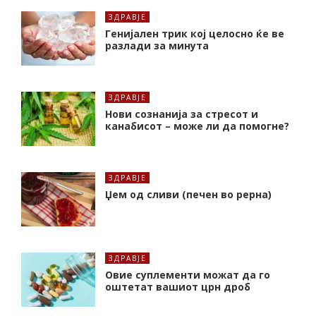
ЗДРАВЈЕ
Генијален трик кој целосно ќе ве
разлади за минута
ЗДРАВЈЕ
Нови сознанија за стресот и
канабисот – може ли да помогне?
ЗДРАВЈЕ
Џем од сливи (печен во рерна)
ЗДРАВЈЕ
Oвие суплементи можат да го
оштетат вашиот црн дроб