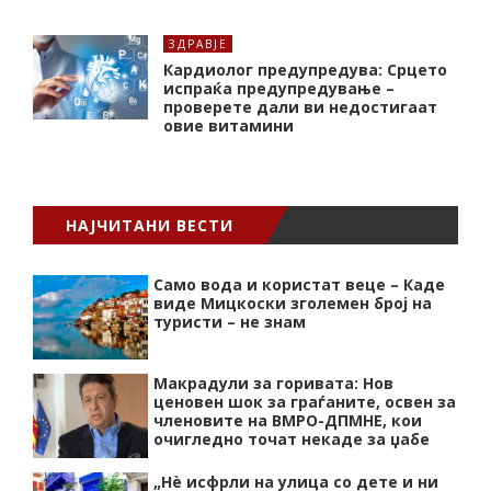
ЗДРАВЈЕ
Кардиолог предупредува: Срцето
испраќа предупредување –
проверете дали ви недостигаат
овие витамини
НАЈЧИТАНИ ВЕСТИ
Само вода и користат веце – Каде
виде Мицкоски зголемен број на
туристи – не знам
Макрадули за горивата: Нов
ценовен шок за граѓаните, освен за
членовите на ВМРО-ДПМНЕ, кои
очигледно точат некаде за џабе
„Нѐ исфрли на улица со дете и ни