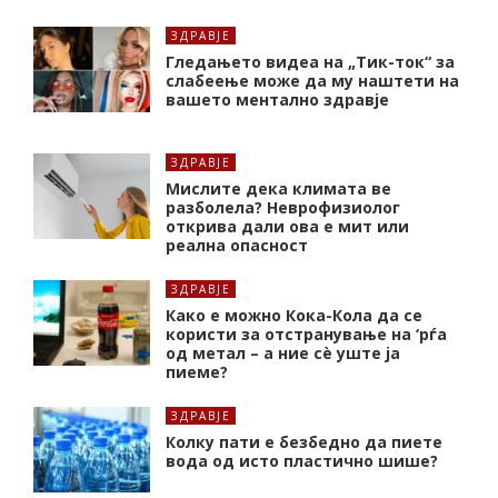
ЗДРАВЈЕ
Гледањето видеа на „Тик-ток“ за
слабеење може да му наштети на
вашето ментално здравје
ЗДРАВЈЕ
Мислите дека климата ве
разболела? Неврофизиолог
открива дали ова е мит или
реална опасност
ЗДРАВЈЕ
Како е можно Кока-Кола да се
користи за отстранување на ‘рѓа
од метал – а ние сè уште ја
пиеме?
ЗДРАВЈЕ
Колку пати е безбедно да пиете
вода од исто пластично шише?