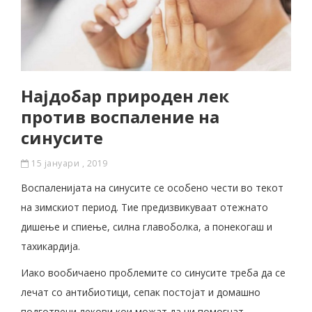
Најдобар природен лек
против воспаление на
синусите
15 јануари , 2019
Воспаленијата на синусите се особено чести во текот
на зимскиот период. Тие предизвикуваат отежнато
дишење и спиење, силна главоболка, а понекогаш и
тахикардија.
Иако вообичаено проблемите со синусите треба да се
лечат со антибиотици, сепак постојат и домашно
подготвени лекови кои можат да ни помогнат.