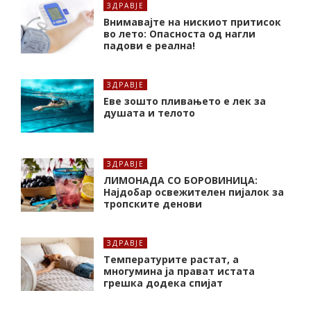
ЗДРАВЈЕ
Внимавајте на нискиот притисок
во лето: Опасноста од нагли
падови е реална!
ЗДРАВЈЕ
Еве зошто пливањето е лек за
душата и телото
ЗДРАВЈЕ
ЛИМОНАДА СО БОРОВИНИЦА:
Најдобар освежителен пијалок за
тропските денови
ЗДРАВЈЕ
Температурите растат, а
многумина ја прават истата
грешка додека спијат