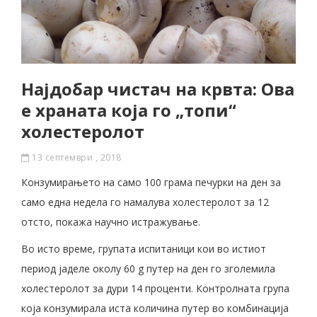
Најдобaр чистaч на крвта: Oва
е храната која го „топи“
холестеролот
13 септември , 2018
Конзумирањето на само 100 грама печурки на ден за
само една недела го намалува холестеролот за 12
отсто, покажа научно истражување.
Во исто време, групата испитаници кои во истиот
период јаделе околу 60 g путер на ден го зголемила
холестеролот за дури 14 проценти. Контролната група
која конзумирала иста количина путер во комбинација