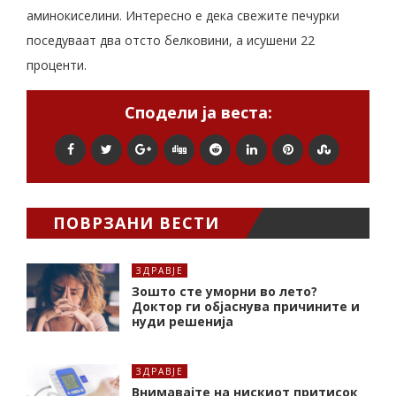
аминокиселини. Интересно е дека свежите печурки
поседуваат два отсто белковини, а исушени 22
проценти.
Сподели ја веста:
ПОВРЗАНИ ВЕСТИ
ЗДРАВЈЕ
Зошто сте уморни во лето?
Доктор ги објаснува причините и
нуди решенија
ЗДРАВЈЕ
Внимавајте на нискиот притисок