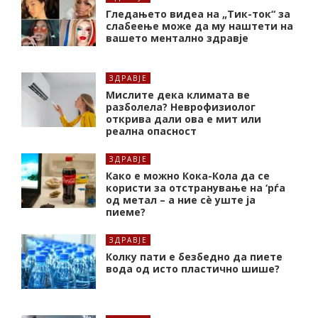
Гледањето видеа на „Тик-ток“ за
слабеење може да му наштети на
вашето ментално здравје
ЗДРАВЈЕ
Мислите дека климата ве
разболела? Неврофизиолог
открива дали ова е мит или
реална опасност
ЗДРАВЈЕ
Како е можно Кока-Кола да се
користи за отстранување на ‘рѓа
од метал – а ние сè уште ја
пиеме?
ЗДРАВЈЕ
Колку пати е безбедно да пиете
вода од исто пластично шише?