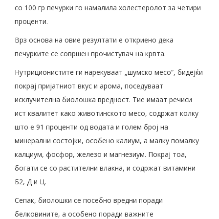
со 100 гр печурки го намалила холестеролот за четири
проценти.
Врз основа на овие резултати е откриено дека
печурките се совршен прочистувач на крвта.
Нутриционистите ги нарекуваат „шумско месо“, бидејќи
покрај пријатниот вкус и арома, поседуваат
исклучителна биолошка вредност. Тие имаат речиси
ист квалитет како животинското месо, содржат колку
што е 91 проценти од водата и голем број на
минерални состојки, особено калиум, а малку помалку
калциум, фосфор, железо и магнезиум. Покрај тоа,
богати се со растителни влакна, и содржат витамини
Б2, Д и Ц.
Сепак, биолошки се посебно вредни поради
белковините, а особено поради важните