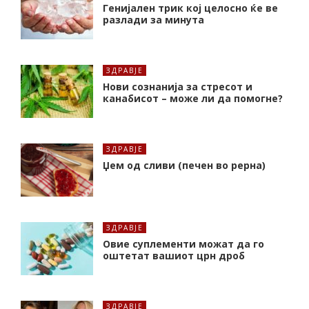
Генијален трик кој целосно ќе ве
разлади за минута
ЗДРАВЈЕ
Нови сознанија за стресот и
канабисот – може ли да помогне?
ЗДРАВЈЕ
Џем од сливи (печен во рерна)
ЗДРАВЈЕ
Oвие суплементи можат да го
оштетат вашиот црн дроб
ЗДРАВЈЕ