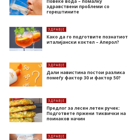
Повеќе вода – помалку
здравствени проблеми со
горештините
ЗДРАВЈЕ
Како да го подготвите познатиот
италијански коктел – Аперол?
ЗДРАВЈЕ
Дали навистина постои разлика
помеѓу фактор 30 и фактор 50?
ЗДРАВЈЕ
Предлог за лесен летен ручек:
Подгответе пржени тиквички на
поинаков начин
ЗДРАВЈЕ