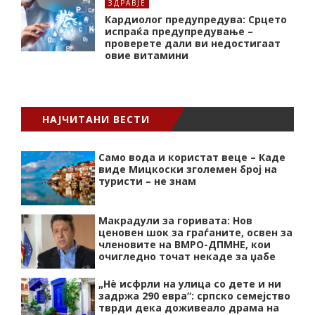
ЗДРАВЈЕ
Кардиолог предупредува: Срцето
испраќа предупредување –
проверете дали ви недостигаат
овие витамини
НАЈЧИТАНИ ВЕСТИ
Само вода и користат веце – Каде
виде Мицкоски зголемен број на
туристи – не знам
Макрадули за горивата: Нов
ценовен шок за граѓаните, освен за
членовите на ВМРО-ДПМНЕ, кои
очигледно точат некаде за џабе
„Нѐ исфрли на улица со дете и ни
задржа 290 евра“: српско семејство
тврди дека доживеало драма на