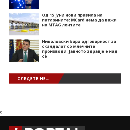
Од 15 јуни нови правила на
патарините: MCard нема да важи
на MTAG лентите
Николовски бара одговорност за
скандалот со млечните
производи: Јавното здравје е над
сѐ
СЛЕДЕТЕ НЕ…
e