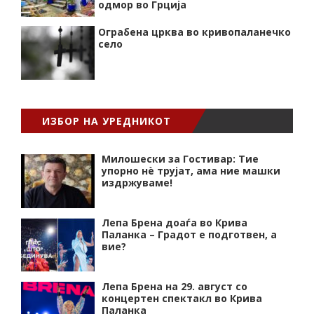
одмор во Грција
Ограбена црква во кривопаланечко
село
ИЗБОР НА УРЕДНИКОТ
Милошески за Гостивар: Тие
упорно нѐ трујат, ама ние машки
издржуваме!
Лепа Брена доаѓа во Крива
Паланка – Градот е подготвен, а
вие?
Лепа Брена на 29. август со
концертен спектакл во Крива
Паланка