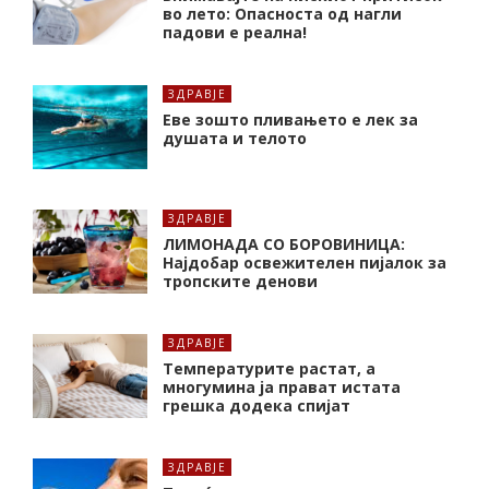
во лето: Опасноста од нагли
падови е реална!
ЗДРАВЈЕ
Еве зошто пливањето е лек за
душата и телото
ЗДРАВЈЕ
ЛИМОНАДА СО БОРОВИНИЦА:
Најдобар освежителен пијалок за
тропските денови
ЗДРАВЈЕ
Температурите растат, а
многумина ја прават истата
грешка додека спијат
ЗДРАВЈЕ