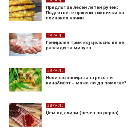
Предлог за лесен летен ручек:
Подгответе пржени тиквички на
поинаков начин
ЗДРАВЈЕ
Генијален трик кој целосно ќе ве
разлади за минута
ЗДРАВЈЕ
Нови сознанија за стресот и
канабисот – може ли да помогне?
ЗДРАВЈЕ
Џем од сливи (печен во рерна)