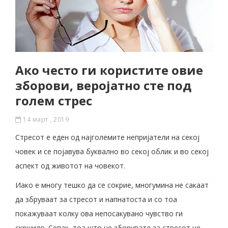
Ако често ги користите овие
зборови, веројатно сте под
голем стрес
14 март , 2019
Стресот е еден од најголемите непријатели на секој
човек и се појавува буквално во секој облик и во секој
аспект од животот на човекот.
Иако е многу тешко да се сокрие, многумина не сакаат
да збруваат за стресот и напнатоста и со тоа
покажуваат колку ова непосакувано чувство ги
скршило. Сепак, тоа што не зборувате за стресот не