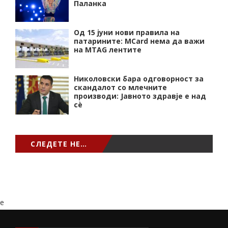
Паланка
Од 15 јуни нови правила на
патарините: MCard нема да важи
на MTAG лентите
Николовски бара одговорност за
скандалот со млечните
производи: Јавното здравје е над
сѐ
СЛЕДЕТЕ НЕ…
e