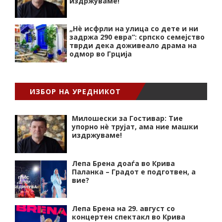
издржуваме!
„Нѐ исфрли на улица со дете и ни
задржа 290 евра“: српско семејство
тврди дека доживеало драма на
одмор во Грција
ИЗБОР НА УРЕДНИКОТ
Милошески за Гостивар: Тие
упорно нѐ трујат, ама ние машки
издржуваме!
Лепа Брена доаѓа во Крива
Паланка – Градот е подготвен, а
вие?
Лепа Брена на 29. август со
концертен спектакл во Крива