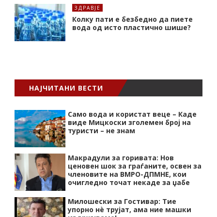
ЗДРАВЈЕ
Колку пати е безбедно да пиете
вода од исто пластично шише?
НАЈЧИТАНИ ВЕСТИ
Само вода и користат веце – Каде
виде Мицкоски зголемен број на
туристи – не знам
Макрадули за горивата: Нов
ценовен шок за граѓаните, освен за
членовите на ВМРО-ДПМНЕ, кои
очигледно точат некаде за џабе
Милошески за Гостивар: Тие
упорно нѐ трујат, ама ние машки