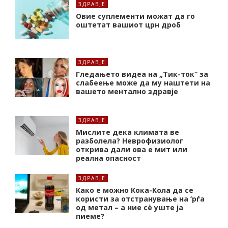
ЗДРАВЈЕ
Oвие суплементи можат да го
оштетат вашиот црн дроб
ЗДРАВЈЕ
Гледањето видеа на „Тик-ток“ за
слабеење може да му наштети на
вашето ментално здравје
ЗДРАВЈЕ
Мислите дека климата ве
разболела? Неврофизиолог
открива дали ова е мит или
реална опасност
ЗДРАВЈЕ
Како е можно Кока-Кола да се
користи за отстранување на ‘рѓа
од метал – а ние сè уште ја
пиеме?