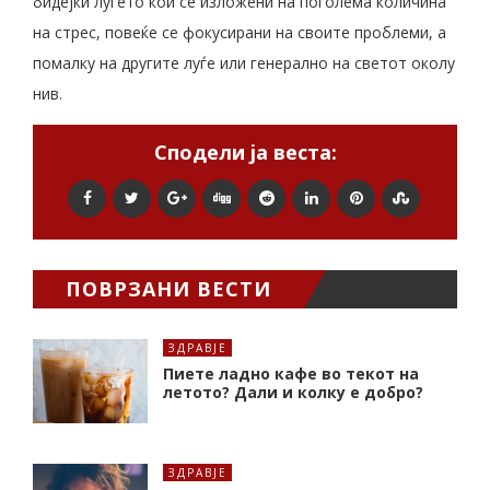
бидејќи луѓето кои се изложени на поголема количина
на стрес, повеќе се фокусирани на своите проблеми, а
помалку на другите луѓе или генерално на светот околу
нив.
Сподели ја веста:
ПОВРЗАНИ ВЕСТИ
ЗДРАВЈЕ
Пиете ладно кафе во текот на
летото? Дали и колку е добро?
ЗДРАВЈЕ