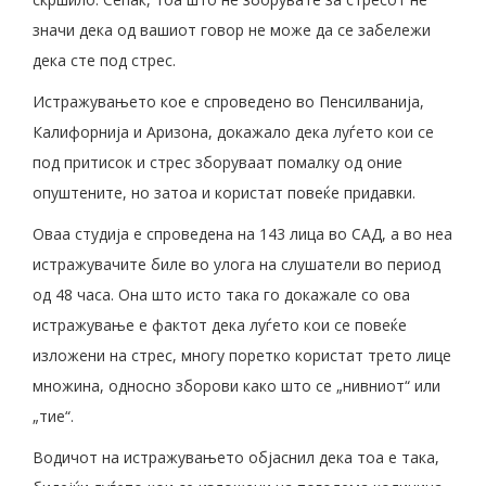
значи дека од вашиот говор не може да се забележи
дека сте под стрес.
Истражувањето кое е спроведено во Пенсилванија,
Калифорнија и Аризона, докажало дека луѓето кои се
под притисок и стрес зборуваат помалку од оние
опуштените, но затоа и користат повеќе придавки.
Оваа студија е спроведена на 143 лица во САД, а во неа
истражувачите биле во улога на слушатели во период
од 48 часа. Она што исто така го докажале со ова
истражување е фактот дека луѓето кои се повеќе
изложени на стрес, многу поретко користат трето лице
множина, односно зборови како што се „нивниот“ или
„тие“.
Водичот на истражувањето објаснил дека тоа е така,