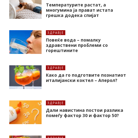
Температурите растат, а
многумина ја прават истата
грешка додека спијат
ЗДРАВЈЕ
Повеќе вода – помалку
здравствени проблеми со
горештините
ЗДРАВЈЕ
Како да го подготвите познатиот
италијански коктел – Аперол?
ЗДРАВЈЕ
Дали навистина постои разлика
помеѓу фактор 30 и фактор 50?
ЗДРАВЈЕ