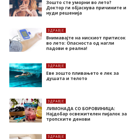
Зошто сте уморни во лето?
Доктор ги објаснува причините и
нуди решенија
ЗДРАВЈЕ
Внимавајте на нискиот притисок
во лето: Опасноста од нагли
падови е реална!
ЗДРАВЈЕ
Еве зошто пливањето е лек за
душата и телото
ЗДРАВЈЕ
ЛИМОНАДА СО БОРОВИНИЦА:
Најдобар освежителен пијалок за
тропските денови
ЗДРАВЈЕ