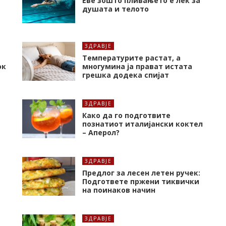
Еве зошто пливањето е лек за
душата и телото
ЗДРАВЈЕ
Температурите растат, а
ок
многумина ја прават истата
грешка додека спијат
ЗДРАВЈЕ
Како да го подготвите
познатиот италијански коктел
– Аперол?
ЗДРАВЈЕ
Предлог за лесен летен ручек:
Подгответе пржени тиквички
на поинаков начин
ЗДРАВЈЕ