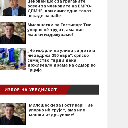
ценовен шок за граѓаните,
освен за членовите на ВМРО-
ДПМНЕ, кои очигледно точат
некаде за џабе
Милошески за Гостивар: Тие
упорно нѐ трујат, ама ние
машки издржуваме!
„Нѐ исфрли на улица со дете и
ни задржа 290 евра“: српско
семејство тврди дека
доживеало драма на одмор во
Грција
ИЗБОР НА УРЕДНИКОТ
Милошески за Гостивар: Тие
упорно нѐ трујат, ама ние
машки издржуваме!