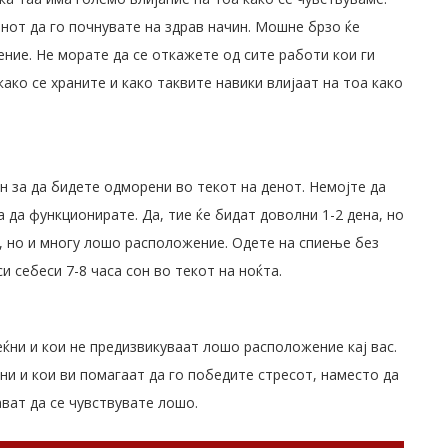
нот да го почнувате на здрав начин. Мошне брзо ќе
ние. Не морате да се откажете од сите работи кои ги
како се храните и како таквите навики влијаат на тоа како
ен за да бидете одморени во текот на денот. Немојте да
а да функционирате. Да, тие ќе бидат доволни 1-2 дена, но
т, но и многу лошо расположение. Одете на спиење без
 себеси 7-8 часа сон во текот на ноќта.
реќни и кои не предизвикуваат лошо расположение кај вас.
вни и кои ви помагаат да го победите стресот, наместо да
ават да се чувствувате лошо.