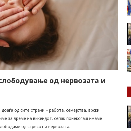
ослободување од нервозата и
доаѓа од сите страни – работа, семејства, врски,
риме за време на викендот, сепак понекогаш имаме
слободиме од стресот и нервозата.