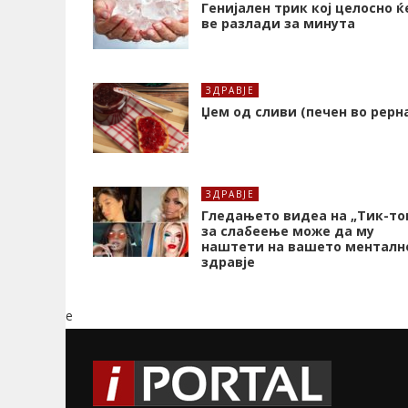
Генијален трик кој целосно ќ
ве разлади за минута
ЗДРАВЈЕ
Џем од сливи (печен во рерн
ЗДРАВЈЕ
Гледањето видеа на „Тик-то
за слабеење може да му
наштети на вашето менталн
здравје
e