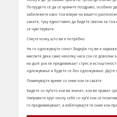
Потрудете се да се храните поздраво, особено де
забележите како тоа влијае на вашето расположе
сакате, туку едноставно да бидете свесни за тоа 
се чувствувате.
Спијте колку што ви е потребно
Не го одложувајте сонот бидејќи тој ви е најваж
мислите дека само неколку часа сон се доволни з
на долг рок ќе предизвикаат стрес и истоштенос
одложување и будете се без одложување. Дајте си
Поминувајте време со оние кои ги сакате
Бидете со луѓето кои ви значат, кои ве прават с
Направете круг околу себе со луѓе кои се позити
го предизвикуваат, а избегнувајте ги оние кои пр