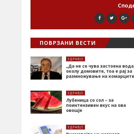
Споде
ПОВРЗАНИ ВЕСТИ
ЗДРАВЈЕ
„Да не се чува застоена вода
околу домовите, тоа е рај за
размножување на комарците
ЗДРАВЈЕ
Лубеница со сол – за
поинтензивен вкус на ова
овошје
ЗДРАВЈЕ