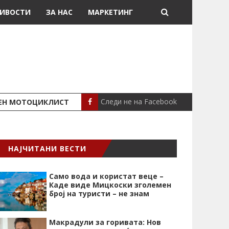
ИВОСТИ
ЗА НАС
МАРКЕТИНГ
Следи не на Facebook
ШЕН МОТОЦИКЛИСТ
СЕВЕРИНА ВО НИК
СЦЕНА
НАЈЧИТАНИ ВЕСТИ
Само вода и користат веце –
Каде виде Мицкоски зголемен
број на туристи – не знам
Макрадули за горивата: Нов