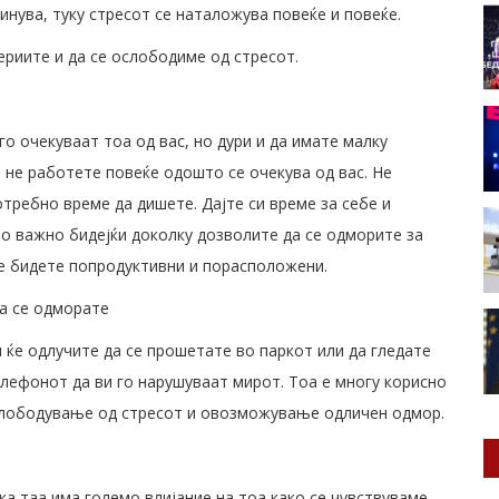
инува, туку стресот се наталожува повеќе и повеќе.
ериите и да се ослободиме од стресот.
о очекуваат тоа од вас, но дури и да имате малку
и не работете повеќе одошто се очекува од вас. Не
отребно време да дишете. Дајте си време за себе и
но важно бидејќи доколку дозволите да се одморите за
ќе бидете попродуктивни и порасположени.
а се одморате
и ќе одлучите да се прошетате во паркот или да гледате
елефонот да ви го нарушуваат мирот. Тоа е многу корисно
 ослободување од стресот и овозможување одличен одмор.
ка таа има големо влијание на тоа како се чувствуваме.