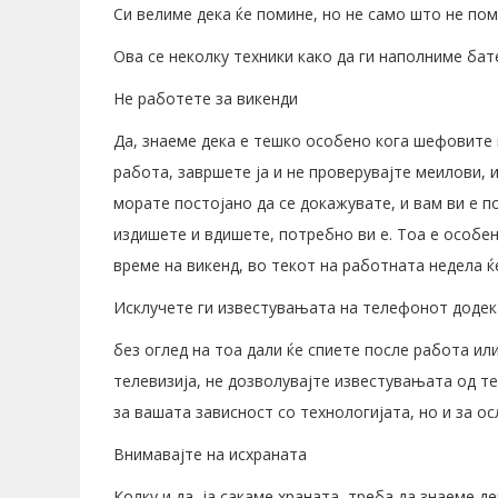
Си велиме дека ќе помине, но не само што не пом
Ова се неколку техники како да ги наполниме бат
Не работете за викенди
Да, знаеме дека е тешко особено кога шефовите г
работа, завршете ја и не проверувајте меилови, 
морате постојано да се докажувате, и вам ви е п
издишете и вдишете, потребно ви е. Тоа е особе
време на викенд, во текот на работната недела 
Исклучете ги известувањата на телефонот додек
без оглед на тоа дали ќе спиете после работа ил
телевизија, не дозволувајте известувањата од т
за вашата зависност со технологијата, но и за
Внимавајте на исхраната
Колку и да ја сакаме храната, треба да знаеме де