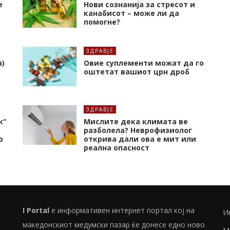
е
Нови сознанија за стресот и
канабисот – може ли да
помогне?
ЗДРАВЈЕ
а)
Oвие суплементи можат да го
оштетат вашиот црн дроб
ЗДРАВЈЕ
к“
Мислите дека климата ве
разболела? Неврофизиолог
о
открива дали ова е мит или
реална опасност
I Portal
е информативен интернет портал кој на
И
македонскиот медумски пазар ќе донесе едно ново