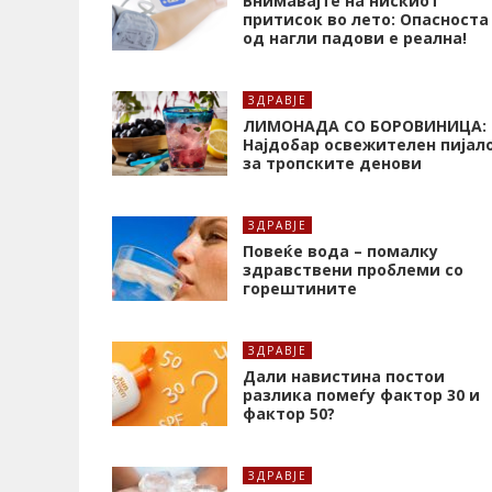
Внимавајте на нискиот
притисок во лето: Опасноста
од нагли падови е реална!
ЗДРАВЈЕ
ЛИМОНАДА СО БОРОВИНИЦА:
Најдобар освежителен пијал
за тропските денови
ЗДРАВЈЕ
Повеќе вода – помалку
здравствени проблеми со
горештините
ЗДРАВЈЕ
Дали навистина постои
разлика помеѓу фактор 30 и
фактор 50?
ЗДРАВЈЕ