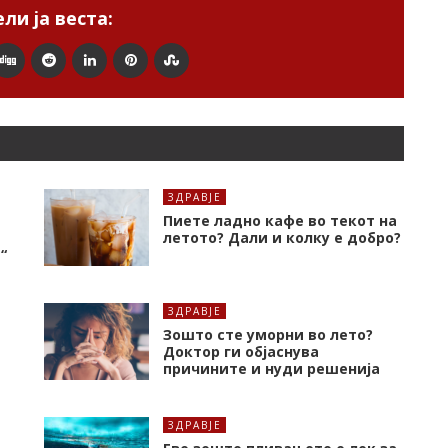
ли ја веста:
ЗДРАВЈЕ
Пиете ладно кафе во текот на
летото? Дали и колку е добро?
“
ЗДРАВЈЕ
Зошто сте уморни во лето?
Доктор ги објаснува
причините и нуди решенија
ЗДРАВЈЕ