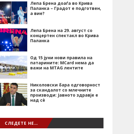
Лепа Брена доаѓа во Крива
Паланка – Градот е подготвен,
а вие?
Лепа Брена на 29. август со
концертен спектакл во Крива
Паланка
Од 15 јуни нови правила на
патарините: MCard нема да
важи на MTAG лентите
Николовски бара одговорност
за скандалот со млечните
производи: Јавното здравје е
над сѐ
СЛЕДЕТЕ НЕ…