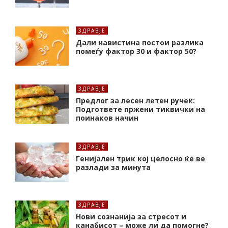
ЗДРАВЈЕ
Дали навистина постои разлика
помеѓу фактор 30 и фактор 50?
ЗДРАВЈЕ
Предлог за лесен летен ручек:
Подгответе пржени тиквички на
поинаков начин
ЗДРАВЈЕ
Генијален трик кој целосно ќе ве
разлади за минута
ЗДРАВЈЕ
Нови сознанија за стресот и
канабисот – може ли да помогне?