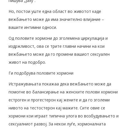
пишува „Јаху“.
Но, постои уште една област во животот каде
вежбањето може да има значително влијание –
вашите интимни односи.
Од половите хормони до зголемена циркулација и
издржливост, ова се трите главни начини на кои
вежбањето може да го промени вашиот сексуален
живот на подобро.
Ги подобрува половите хормони
Истражувањата покажаа дека вежбањето може да
помогне во балансирање на женските полови хормони
естроген и прогестерон кај жените и да го зголеми
нивото на тестостерон кај мажите. Сите овие се
хормони кои играат типична улога во возбудувањето и
сексуалниот развој. За некои луѓе, хормоналната