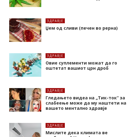
ЗДРАВЈЕ
Џем од сливи (печен во рерна)
ЗДРАВЈЕ
Oвие суплементи можат да го
оштетат вашиот црн дроб
ЗДРАВЈЕ
Гледањето видеа на „Тик-ток“ за
слабеење може да му наштети на
вашето ментално здравје
ЗДРАВЈЕ
Мислите дека климата ве