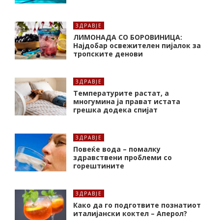
ЗДРАВЈЕ
ЛИМОНАДА СО БОРОВИНИЦА:
Најдобар освежителен пијалок за
тропските денови
ЗДРАВЈЕ
Температурите растат, а
многумина ја прават истата
грешка додека спијат
ЗДРАВЈЕ
Повеќе вода – помалку
здравствени проблеми со
горештините
ЗДРАВЈЕ
Како да го подготвите познатиот
италијански коктел – Аперол?