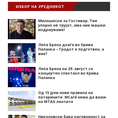
ИЗБОР НА УРЕДНИКОТ
Милошески за Гостивар: Тие
упорно нѐ трујат, ама ние машки
издржуваме!
Лепа Брена доаѓа во Крива
Паланка – Градот е подготвен, а
вие?
Лепа Брена на 29. август со
концертен спектакл во Крива
Паланка
Од 15 јуни нови правила на
патарините: MCard нема да важи
на MTAG лентите
Николовски бара одговорност за