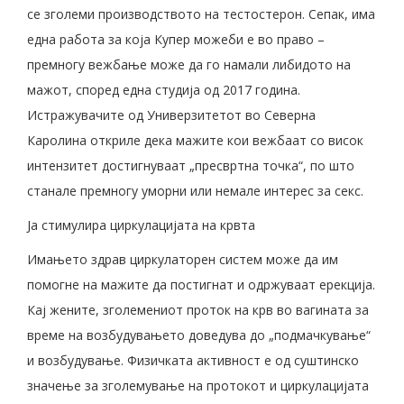
се зголеми производството на тестостерон. Сепак, има
една работа за која Купер можеби е во право –
премногу вежбање може да го намали либидото на
мажот, според една студија од 2017 година.
Истражувачите од Универзитетот во Северна
Каролина откриле дека мажите кои вежбаат со висок
интензитет достигнуваат „пресвртна точка“, по што
станале премногу уморни или немале интерес за секс.
Ја стимулира циркулацијата на крвта
Имањето здрав циркулаторен систем може да им
помогне на мажите да постигнат и одржуваат ерекција.
Кај жените, зголемениот проток на крв во вагината за
време на возбудувањето доведува до „подмачкување“
и возбудување. Физичката активност е од суштинско
значење за зголемување на протокот и циркулацијата