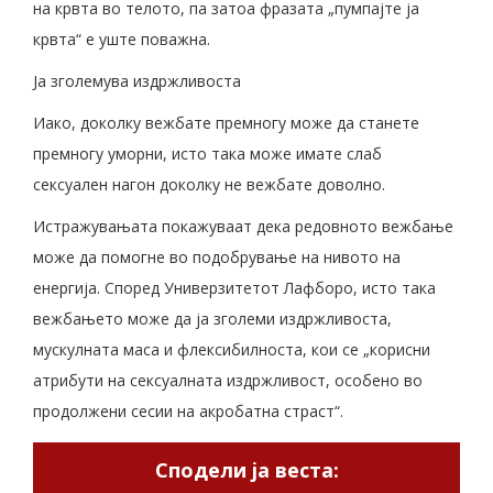
на крвта во телото, па затоа фразата „пумпајте ја
крвта“ е уште поважна.
Ја зголемува издржливоста
Иако, доколку вежбате премногу може да станете
премногу уморни, исто така може имате слаб
сексуален нагон доколку не вежбате доволно.
Истражувањата покажуваат дека редовното вежбање
може да помогне во подобрување на нивото на
енергија. Според Универзитетот Лафборо, исто така
вежбањето може да ја зголеми издржливоста,
мускулната маса и флексибилноста, кои се „корисни
атрибути на сексуалната издржливост, особено во
продолжени сесии на акробатна страст“.
Сподели ја веста: