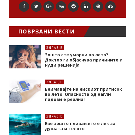
ПОВРЗАНИ ВЕСТИ
ЗДРАВЈЕ
Зошто сте уморни во лето?
Доктор ги објаснува причините и
нуди решенија
ЗДРАВЈЕ
Внимавајте на нискиот притисок
во лето: Опасноста од нагли
падови е реална!
ЗДРАВЈЕ
Еве зошто пливањето е лек за
душата и телото