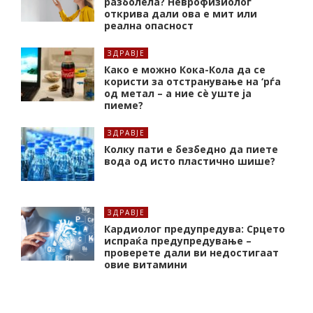
разболела? Неврофизиолог
открива дали ова е мит или
реална опасност
ЗДРАВЈЕ
Како е можно Кока-Кола да се
користи за отстранување на ‘рѓа
од метал – а ние сè уште ја
пиеме?
ЗДРАВЈЕ
Колку пати е безбедно да пиете
вода од исто пластично шише?
ЗДРАВЈЕ
Кардиолог предупредува: Срцето
испраќа предупредување –
проверете дали ви недостигаат
овие витамини