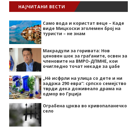
НАЈЧИТАНИ ВЕСТИ
Само вода и користат веце – Каде
виде Мицкоски зголемен број на
туристи – не знам
Макрадули за горивата: Нов
ценовен шок за граѓаните, освен за
членовите на ВМРО-ДПМНЕ, кои
очигледно точат некаде за џабе
„Нѐ исфрли на улица со дете и ни
задржа 290 евра“: српско семејство
тврди дека доживеало драма на
одмор во Грција
Ограбена црква во кривопаланечко
село