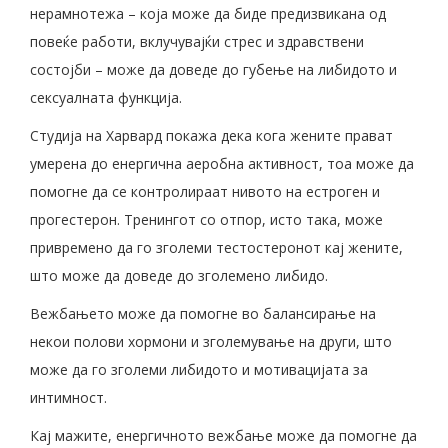
нерамнотежа – која може да биде предизвикана од
повеќе работи, вклучувајќи стрес и здравствени
состојби – може да доведе до губење на либидото и
сексуалната функција.
Студија на Харвард покажа дека кога жените прават
умерена до енергична аеробна активност, тоа може да
помогне да се контролираат нивото на естроген и
прогестерон. Тренингот со отпор, исто така, може
привремено да го зголеми тестостеронот кај жените,
што може да доведе до зголемено либидо.
Вежбањето може да помогне во балансирање на
некои полови хормони и зголемување на други, што
може да го зголеми либидото и мотивацијата за
интимност.
Кај мажите, енергичното вежбање може да помогне да