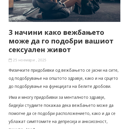
3 начини како вежбањето
може да го подобри вашиот
сексуален живот
25 ноември , 2025
Физичките придобивки од вежбањето се јасни на сите,
од подобрување на општото здравје, како и на срцето
до подобрување на функцијата на белите дробови.
Има и многу придобивки за менталното здравје,
бидејќи студиите покажаа дека вежбањето може да
помогне да се подобри расположението, како и да се
ублажат симптомите на депресија и анксиозност,