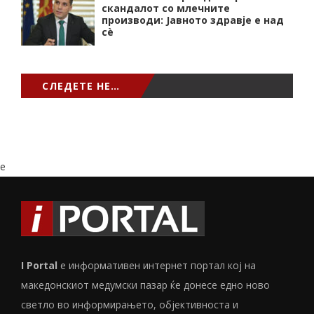
скандалот со млечните
производи: Јавното здравје е над
сѐ
СЛЕДЕТЕ НЕ…
e
I Portal
е информативен интернет портал кој на
македонскиот медумски пазар ќе донесе едно ново
светло во информирањето, објективноста и