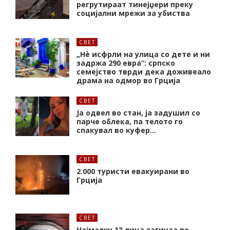
регрутираат тинејџери преку
социјални мрежи за убиства
СВЕТ
„Нѐ исфрли на улица со дете и ни
задржа 290 евра“: српско
семејство тврди дека доживеало
драма на одмор во Грција
СВЕТ
Ја одвел во стан, ја задушил со
парче облека, па телото го
спакувал во куфер…
СВЕТ
2.000 туристи евакуирани во
Грција
СВЕТ
Најмалку 13 лица загинаа во