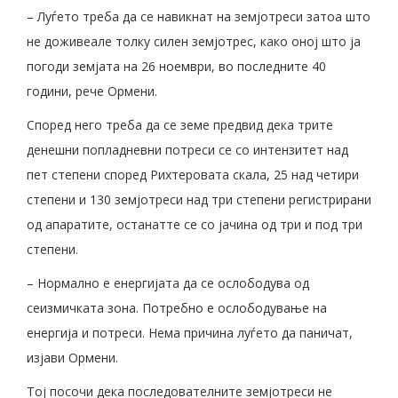
– Луѓето треба да се навикнат на земјотреси затоа што
не доживеале толку силен земјотрес, како оној што ја
погоди земјата на 26 ноември, во последните 40
години, рече Ормени.
Според него треба да се земе предвид дека трите
денешни попладневни потреси се со интензитет над
пет степени според Рихтеровата скала, 25 над четири
степени и 130 земјотреси над три степени регистрирани
од апаратите, останатте се со јачина од три и под три
степени.
– Нормално е енергијата да се ослободува од
сеизмичката зона. Потребно е ослободување на
енергија и потреси. Нема причина луѓето да паничат,
изјави Ормени.
Тој посочи дека последователните земјотреси не