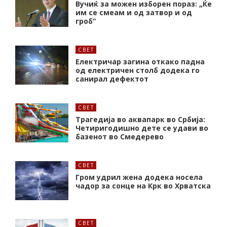
Вучиќ за можен изборен пораз: „Ќе
им се смеам и од затвор и од
гроб“
СВЕТ
Електричар загина откако падна
од електричен столб додека го
санирал дефектот
СВЕТ
Трагедија во аквапарк во Србија:
Четиригодишно дете се удави во
базенот во Смедерево
СВЕТ
Гром удрил жена додека носела
чадор за сонце на Крк во Хрватска
СВЕТ