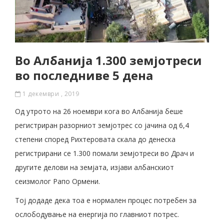
Во Албанија 1.300 земјотреси
во последниве 5 дена
1 декември , 2019
Од утрото на 26 ноември кога во Албанија беше
регистриран разорниот земјотрес со јачина од 6,4
степени според Рихтеровата скала до денеска
регистрирани се 1.300 помали земјотреси во Драч и
другите делови на земјата, изјави албанскиот
сеизмолог Рапо Ормени.
Тој додаде дека тоа е нормален процес потребен за
ослободување на енергија по главниот потрес.