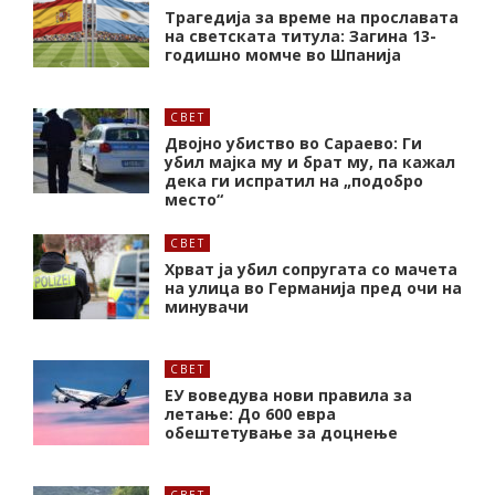
Трагедија за време на прославата
на светската титула: Загина 13-
годишно момче во Шпанија
СВЕТ
Двојно убиство во Сараево: Ги
убил мајка му и брат му, па кажал
дека ги испратил на „подобро
место“
СВЕТ
Хрват ја убил сопругата со мачета
на улица во Германија пред очи на
минувачи
СВЕТ
ЕУ воведува нови правила за
летање: До 600 евра
обештетување за доцнење
СВЕТ