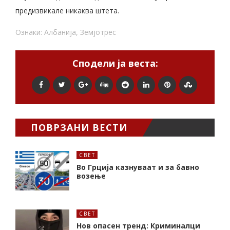
предизвикале никаква штета.
Ознаки:
Албанија
,
Земјотрес
Сподели ја веста:
ПОВРЗАНИ ВЕСТИ
СВЕТ
Во Грција казнуваат и за бавно
возење
СВЕТ
Нов опасен тренд: Криминалци