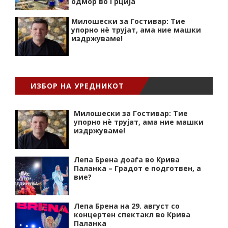
одмор во Грција
Милошески за Гостивар: Тие
упорно нѐ трујат, ама ние машки
издржуваме!
ИЗБОР НА УРЕДНИКОТ
Милошески за Гостивар: Тие
упорно нѐ трујат, ама ние машки
издржуваме!
Лепа Брена доаѓа во Крива
Паланка – Градот е подготвен, а
вие?
Лепа Брена на 29. август со
концертен спектакл во Крива
Паланка