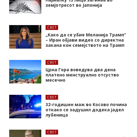
земјотресот во Јапонија
СВЕТ
„Како да се убие Меланија Трамп“
– Иран објави видео со директна
закана кон семејството на Трамп
СВЕТ
Црна Гора воведува два дена
платено менструално отсуство
месечно
СВЕТ
32-годишен маж во Косово почина
откако се задушил додека јадел
лубеница
СВЕТ