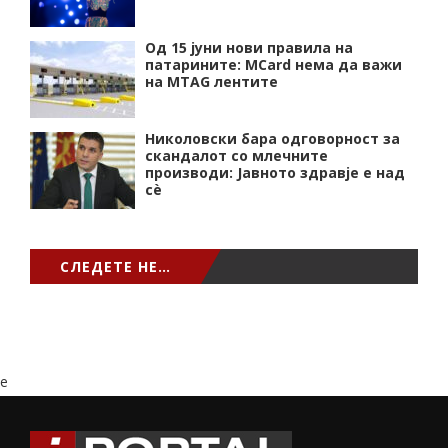
Од 15 јуни нови правила на
патарините: MCard нема да важи
на MTAG лентите
Николовски бара одговорност за
скандалот со млечните
производи: Јавното здравје е над
сѐ
СЛЕДЕТЕ НЕ…
e