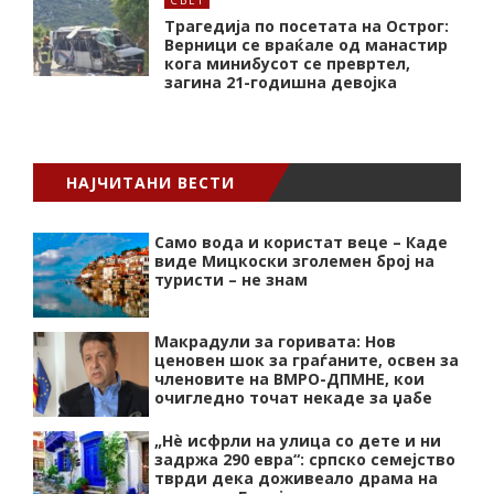
Трагедија по посетата на Острог:
Верници се враќале од манастир
кога минибусот се превртел,
загина 21-годишна девојка
НАЈЧИТАНИ ВЕСТИ
Само вода и користат веце – Каде
виде Мицкоски зголемен број на
туристи – не знам
Макрадули за горивата: Нов
ценовен шок за граѓаните, освен за
членовите на ВМРО-ДПМНЕ, кои
очигледно точат некаде за џабе
„Нѐ исфрли на улица со дете и ни
задржа 290 евра“: српско семејство
тврди дека доживеало драма на