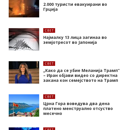
2.000 туристи евакуирани во
Грција
СВЕТ
Најмалку 13 лица загинаа во
земјотресот во Јапонија
СВЕТ
„Како да се убие Меланија Трамп“
– Иран објави видео со директна
закана кон семејството на Трамп
СВЕТ
Црна Гора воведува два дена
платено менструално отсуство
месечно
СВЕТ