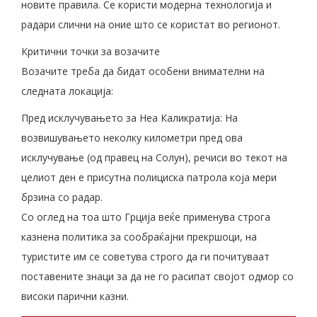
новите правила. Се користи модерна технологија и
радари слични на оние што се користат во регионот.
Критични точки за возачите
Возачите треба да бидат особени внимателни на
следната локација:
Пред исклучувањето за Неа Каликратија: На
возвишувањето неколку километри пред ова
исклучување (од правец на Солун), речиси во текот на
целиот ден е присутна полициска патрола која мери
брзина со радар.
Со оглед на тоа што Грција веќе применува строга
казнена политика за сообраќајни прекршоци, на
туристите им се советува строго да ги почитуваат
поставените знаци за да не го расипат својот одмор со
високи парични казни.