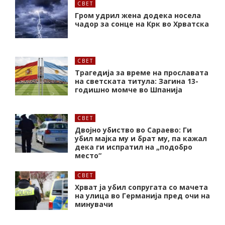
СВЕТ
Гром удрил жена додека носела
чадор за сонце на Крк во Хрватска
СВЕТ
Трагедија за време на прославата
на светската титула: Загина 13-
годишно момче во Шпанија
СВЕТ
Двојно убиство во Сараево: Ги
убил мајка му и брат му, па кажал
дека ги испратил на „подобро
место“
СВЕТ
Хрват ја убил сопругата со мачета
на улица во Германија пред очи на
минувачи