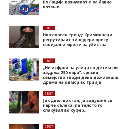
Во Грција казнуваат и за бавно
возење
СВЕТ
Нов опасен тренд: Криминалци
регрутираат тинејџери преку
социјални мрежи за убиства
СВЕТ
„Нѐ исфрли на улица со дете и ни
задржа 290 евра“: српско
семејство тврди дека доживеало
драма на одмор во Грција
СВЕТ
Ја одвел во стан, ја задушил со
парче облека, па телото го
спакувал во куфер…
СВЕТ