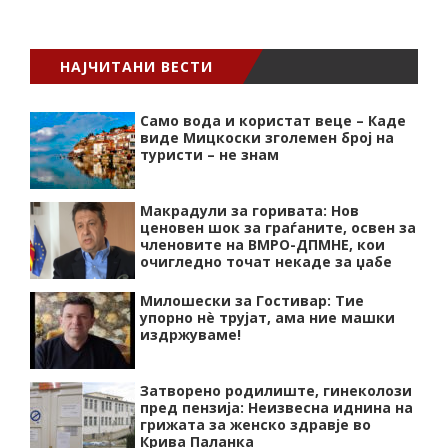
НАЈЧИТАНИ ВЕСТИ
Само вода и користат веце – Каде
виде Мицкоски зголемен број на
туристи – не знам
Макрадули за горивата: Нов
ценовен шок за граѓаните, освен за
членовите на ВМРО-ДПМНЕ, кои
очигледно точат некаде за џабе
Милошески за Гостивар: Тие
упорно нѐ трујат, ама ние машки
издржуваме!
Затворено родилиште, гинеколози
пред пензија: Неизвесна иднина на
грижата за женско здравје во
Крива Паланка