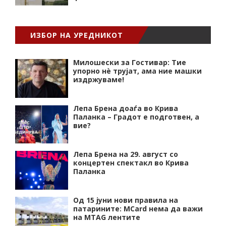
ИЗБОР НА УРЕДНИКОТ
Милошески за Гостивар: Тие
упорно нѐ трујат, ама ние машки
издржуваме!
Лепа Брена доаѓа во Крива
Паланка – Градот е подготвен, а
вие?
Лепа Брена на 29. август со
концертен спектакл во Крива
Паланка
Од 15 јуни нови правила на
патарините: MCard нема да важи
на MTAG лентите