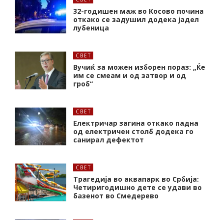
32-годишен маж во Косово почина
откако се задушил додека јадел
лубеница
СВЕТ
Вучиќ за можен изборен пораз: „Ќе
им се смеам и од затвор и од
гроб“
СВЕТ
Електричар загина откако падна
од електричен столб додека го
санирал дефектот
СВЕТ
Трагедија во аквапарк во Србија:
Четиригодишно дете се удави во
базенот во Смедерево