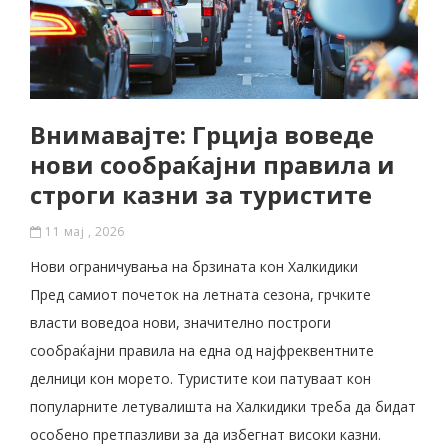
Внимавајте: Грција воведе
нови сообраќајни правила и
строги казни за туристите
11 мај , 2026
Нови ограничувања на брзината кон Халкидики
Пред самиот почеток на летната сезона, грчките
власти воведоа нови, значително построги
сообраќајни правила на една од најфреквентните
делници кон морето. Туристите кои патуваат кон
популарните летувалишта на Халкидики треба да бидат
особено претпазливи за да избегнат високи казни.