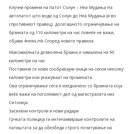
Клучни промени на патот Солун – Неа Мудања На
автопатот што води од Солун до Неа Мудања (и во
спротивниот правец), досегашното ограничување на
брзината од 110 километри на час повеќе не важи,
објави 4news.mk Според новите правила:
Максималната дозволена брзина е намалена на 90
километри на час.
Поставени се нови сообраќајни знаци на секои неколку
километри кои укажуваат на промената.
Ова ограничување сега е изедначено со брзината која
веќе важи на поголемиот дел од магистралата низ
Ситонија.
Засилени контроли и нови радари
Грчката полиција ги интензивираше контролите на
патиштата за да обезбеди строго почитување на