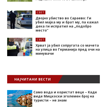
СВЕТ
Двојно убиство во Сараево: Ги
убил мајка му и брат му, па кажал
дека ги испратил на „подобро
место“
СВЕТ
Хрват ја убил сопругата со мачета
на улица во Германија пред очи на
минувачи
НАЈЧИТАНИ ВЕСТИ
Само вода и користат веце – Каде
виде Мицкоски зголемен број на
туристи – не знам