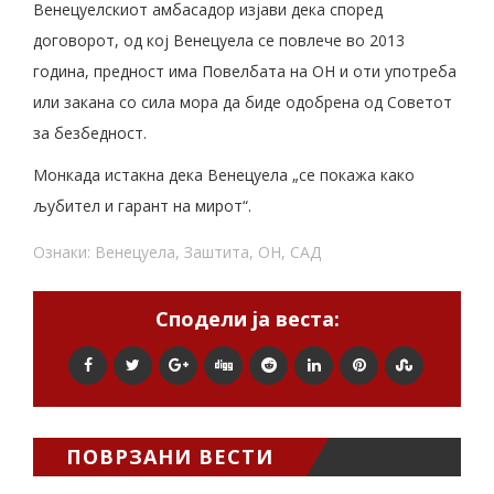
Венецуелскиот амбасадор изјави дека според
договорот, од кој Венецуела се повлече во 2013
година, предност има Повелбата на ОН и оти употреба
или закана со сила мора да биде одобрена од Советот
за безбедност.
Монкада истакна дека Венецуела „се покажа како
љубител и гарант на мирот“.
Ознаки:
Венецуела
,
Заштита
,
ОН
,
САД
Сподели ја веста:
ПОВРЗАНИ ВЕСТИ