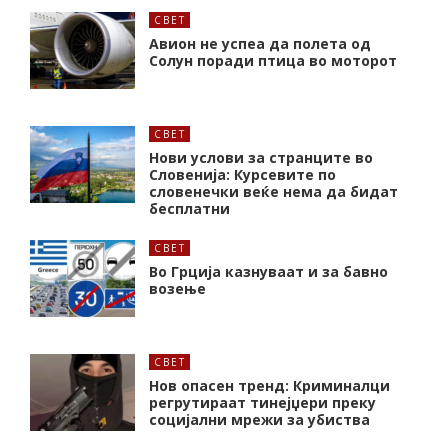
СВЕТ
Авион не успеа да полета од
Солун поради птица во моторот
СВЕТ
Нови услови за странците во
Словенија: Курсевите по
словенечки веќе нема да бидат
бесплатни
СВЕТ
Во Грција казнуваат и за бавно
возење
СВЕТ
Нов опасен тренд: Криминалци
регрутираат тинејџери преку
социјални мрежи за убиства