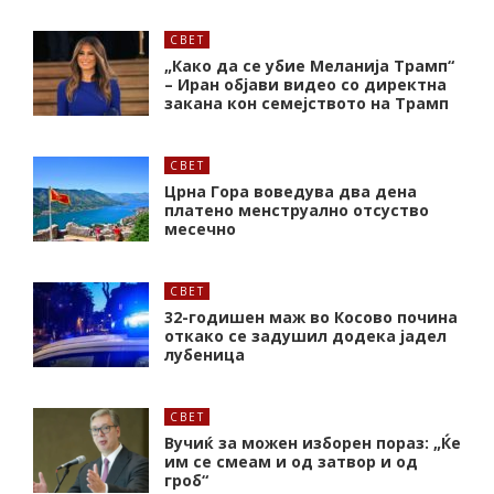
СВЕТ
„Како да се убие Меланија Трамп“
– Иран објави видео со директна
закана кон семејството на Трамп
СВЕТ
Црна Гора воведува два дена
платено менструално отсуство
месечно
СВЕТ
32-годишен маж во Косово почина
откако се задушил додека јадел
лубеница
СВЕТ
Вучиќ за можен изборен пораз: „Ќе
им се смеам и од затвор и од
гроб“