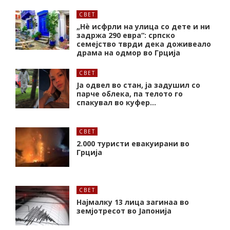
СВЕТ
„Нѐ исфрли на улица со дете и ни
задржа 290 евра“: српско
семејство тврди дека доживеало
драма на одмор во Грција
СВЕТ
Ја одвел во стан, ја задушил со
парче облека, па телото го
спакувал во куфер…
СВЕТ
2.000 туристи евакуирани во
Грција
СВЕТ
Најмалку 13 лица загинаа во
земјотресот во Јапонија