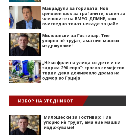
Макрадули за горивата: Нов
ценовен шок за граѓаните, освен за
членовите на ВМРО-ДПМНЕ, кои
очигледно точат некаде за џабе
Милошески за Гостивар: Тие
упорно нѐ трујат, ама ние машки
издржуваме!
„Нѐ исфрли на улица со дете и ни
задржа 290 евра“: српско семејство
тврди дека доживеало драма на
одмор во Грција
ИЗБОР НА УРЕДНИКОТ
Милошески за Гостивар: Тие
упорно нѐ трујат, ама ние машки
издржуваме!