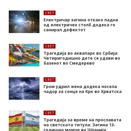
СВЕТ
Електричар загина откако падна
од електричен столб додека го
санирал дефектот
СВЕТ
Трагедија во аквапарк во Србија:
Четиригодишно дете се удави во
базенот во Смедерево
СВЕТ
Гром удрил жена додека носела
чадор за сонце на Крк во Хрватска
СВЕТ
Трагедија за време на прославата
на светската титула: Загина 13-
годишно момче во Шпанија