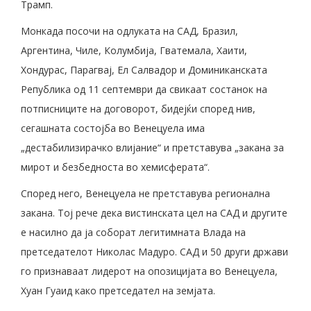
Трамп.
Монкада посочи на одлуката на САД, Бразил,
Аргентина, Чиле, Колумбија, Гватемала, Хаити,
Хондурас, Парагвај, Ел Салвадор и Доминиканската
Република од 11 септември да свикаат состанок на
потписниците на договорот, бидејќи според нив,
сегашната состојба во Венецуела има
„дестабилизирачко влијание“ и претставува „закана за
мирот и безбедноста во хемисферата“.
Според него, Венецуела не претставува регионална
закана. Тој рече дека вистинската цел на САД и другите
е насилно да ја соборат легитимната Влада на
претседателот Николас Мадуро. САД и 50 други држави
го признаваат лидерот на опозицијата во Венецуела,
Хуан Гуаид како претседател на земјата.