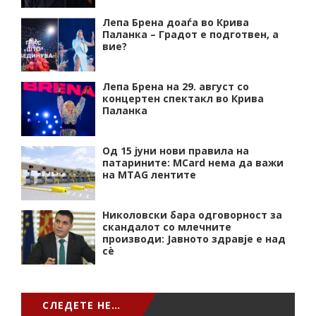
Лепа Брена доаѓа во Крива
Паланка – Градот е подготвен, а
вие?
Лепа Брена на 29. август со
концертен спектакл во Крива
Паланка
Од 15 јуни нови правила на
патарините: MCard нема да важи
на MTAG лентите
Николовски бара одговорност за
скандалот со млечните
производи: Јавното здравје е над
сѐ
СЛЕДЕТЕ НЕ…