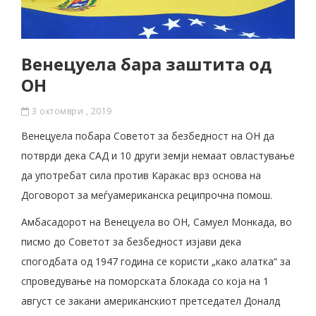
Венецуела бара заштита од
ОН
3 октомври , 2019
Венецуела побара Советот за безбедност на ОН да
потврди дека САД и 10 други земји немаат овластување
да употребат сила против Каракас врз основа на
Договорот за меѓуамериканска реципрочна помош.
Амбасадорот на Венецуела во ОН, Самуел Монкада, во
писмо до Советот за безбедност изјави дека
спогодбата од 1947 година се користи „како алатка“ за
спроведување на поморската блокада со која на 1
август се закани американскиот претседател Доналд