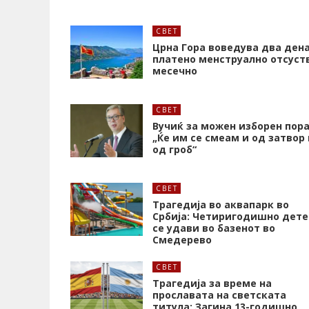
СВЕТ
Црна Гора воведува два ден
платено менструално отсуст
месечно
СВЕТ
Вучиќ за можен изборен пора
„Ќе им се смеам и од затвор 
од гроб“
СВЕТ
Трагедија во аквапарк во
Србија: Четиригодишно дете
се удави во базенот во
Смедерево
СВЕТ
Трагедија за време на
прославата на светската
титула: Загина 13-годишно