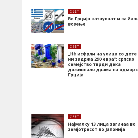
СВЕТ
Во Грција казнуваат и за бав
возење
СВЕТ
„Нѐ исфрли на улица со дете
ни задржа 290 евра“: српско
семејство тврди дека
доживеало драма на одмор 
Грција
СВЕТ
Најмалку 13 лица загинаа во
земјотресот во Јапонија