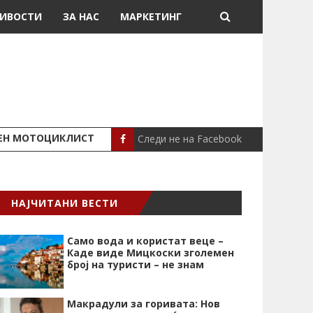
ИВОСТИ
ЗА НАС
МАРКЕТИНГ
Следи не на Facebook
ШЕН МОТОЦИКЛИСТ
СЕВЕРИНА ВО НИК
СЦЕНА
НАЈЧИТАНИ ВЕСТИ
Само вода и користат веце –
Каде виде Мицкоски зголемен
број на туристи – не знам
Макрадули за горивата: Нов