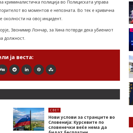
за криминалистичка полиција во Полициската управа
сторителот во моментов е непозната. Во тек е кривична
те околности на овој инцидент.
рје, Звонимир Лончар, за Хина потврди дека убиениот
на должност.
ли ја веста:
СВЕТ
Нови услови за странците во
Словенија: Курсевите по
словенечки веќе нема да
бидат бесплатни