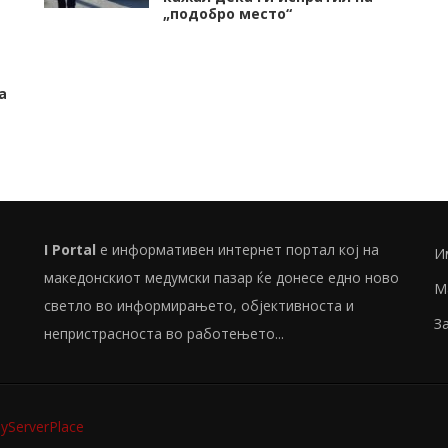
„подобро место“
а
I Portal
е информативен интернет портал кој на
И
македонскиот медумски пазар ќе донесе едно ново
М
светло во информирањето, објективноста и
З
непристрасноста во работењето...
ServerPlace