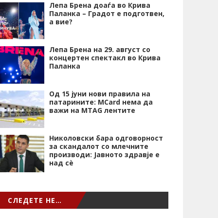
Лепа Брена доаѓа во Крива
Паланка – Градот е подготвен,
а вие?
Лепа Брена на 29. август со
концертен спектакл во Крива
Паланка
Од 15 јуни нови правила на
патарините: MCard нема да
важи на MTAG лентите
Николовски бара одговорност
за скандалот со млечните
производи: Јавното здравје е
над сѐ
СЛЕДЕТЕ НЕ…