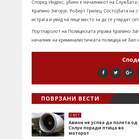
Според Индекс, убиен е началникот на Службата 
Крапино-Загорје, Роберт Грилец. Состојбата на 
истрага и увид на лице место за да се утврдат си
Портпаролот на Полициската управа Крапино-Заго
началник на криминалистичката полиција не бил 
Споде
ПОВРЗАНИ ВЕСТИ
СВЕТ
Авион не успеа да полета од
Солун поради птица во
моторот