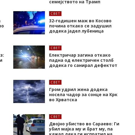
семејството на Трамп
СВЕТ
а
32-годишен маж во Косово
во
почина откако се задушил
додека јадел лубеница
СВЕТ
з:
Електричар загина откако
и
падна од електричен столб
додека го санирал дефектот
СВЕТ
Гром удрил жена додека
носела чадор за сонце на Крк
во Хрватска
СВЕТ
Двојно убиство во Сараево: Ги
убил мајка му и брат му, па
кажал дека ги испратил на