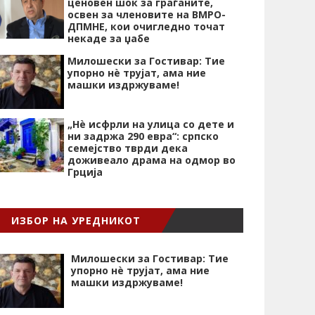
ценовен шок за граѓаните,
освен за членовите на ВМРО-
ДПМНЕ, кои очигледно точат
некаде за џабе
Милошески за Гостивар: Тие
упорно нѐ трујат, ама ние
машки издржуваме!
„Нѐ исфрли на улица со дете и
ни задржа 290 евра“: српско
семејство тврди дека
доживеало драма на одмор во
Грција
ИЗБОР НА УРЕДНИКОТ
Милошески за Гостивар: Тие
упорно нѐ трујат, ама ние
машки издржуваме!