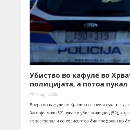
Убиство во кафуле во Хрва
полицијата, а потоа пукал 
11 мај , 2026
Вчера во кафуле во Крапина се случи пукање, а, 
Загорје, маж (52) пукал и убил полицаец (52), ко
се застрелал и со хеликоптер бил префрлен во б