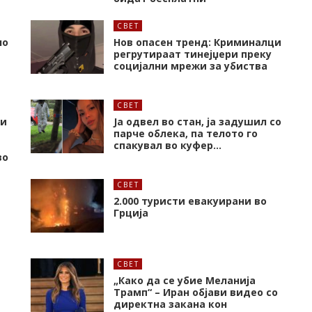
СВЕТ
но
Нов опасен тренд: Криминалци
регрутираат тинејџери преку
социјални мрежи за убиства
СВЕТ
 и
Ја одвел во стан, ја задушил со
парче облека, па телото го
спакувал во куфер…
во
СВЕТ
2.000 туристи евакуирани во
Грција
СВЕТ
„Како да се убие Меланија
Трамп“ – Иран објави видео со
директна закана кон