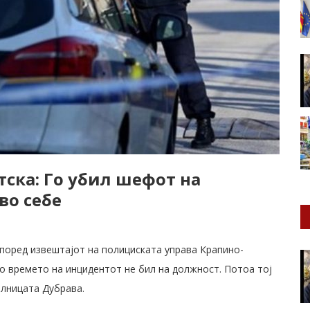
тска: Го убил шефот на
во себе
според извештајот на полициската управа Крапино-
ј во времето на инцидентот не бил на должност. Потоа тој
олницата Дубрава.