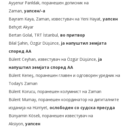
Ayşenur Parıldak,
поранешен дописник на
Zaman,
уапсен/-а
Bayram Kaya, Zaman, известувач на Yeni Hayat,
уапсен
Behçet Akyar
Bertan Golal, TRT İstanbul,
во притвор
Bilal Şahin, Özgür Düşünce,
ја напуштил земјата
според AA
Bülent Ceyhan, известувач на Özgür Düşünce,
ја
напуштил земјата според AA
Bülent Keneş, поранешен главен и одговорен уредник на
Today’s Zaman
Bülent Korucu, поранешен колумнист на Zaman
Bülent Mumay, поранешен координатор на дигиталните
изданија на Hürriyet,
ослободен со судска пресуда
Bünyamin Köseli, поранешен известувач на
Aksiyon,
уапсен