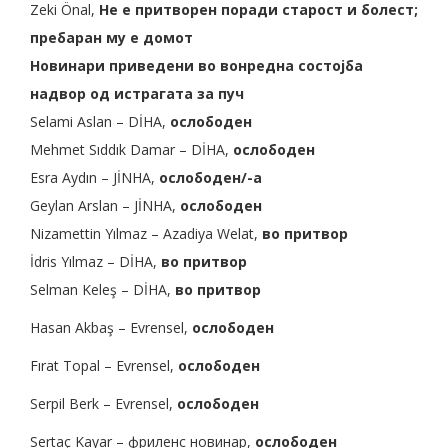
Zeki Önal,
Не е притворен поради старост и болест;
пребаран му е домот
Новинари приведени во вонредна состојба
надвор од истрагата за пуч
Selami Aslan – DİHA,
ослободен
Mehmet Sıddık Damar – DİHA,
ослободен
Esra Aydın – JİNHA,
ослободен/-а
Geylan Arslan – JİNHA,
ослободен
Nizamettin Yılmaz – Azadiya Welat,
во притвор
İdris Yılmaz – DİHA,
во притвор
Selman Keleş – DİHA,
во притвор
Hasan Akbaş – Evrensel,
ослободен
Fırat Topal – Evrensel,
ослободен
Serpil Berk – Evrensel,
ослободен
Sertaç Kayar – фриленс новинар,
ослободен