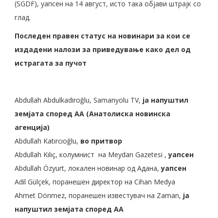
(SGDF), уапсен на 14 август, исто така објави штрајк со
глад.
Последен правен статус на новинари за кои се
издадени налози за приведување како дел од
истрагата за пучот
Abdullah Abdulkadiroğlu, Samanyolu TV,
ја напуштил
земјата според AA (Анатолиска новинска
агенција)
Abdullah Katırcıoğlu,
во притвор
Abdullah Kılıç, колумнист на Meydan Gazetesi ,
уапсен
Abdullah Özyurt, локален новинар од Адана,
уапсен
Adil Gülçek, поранешен директор на Cihan Medya
Ahmet Dönmez, поранешен известувач на Zaman,
ја
напуштил земјата според AA