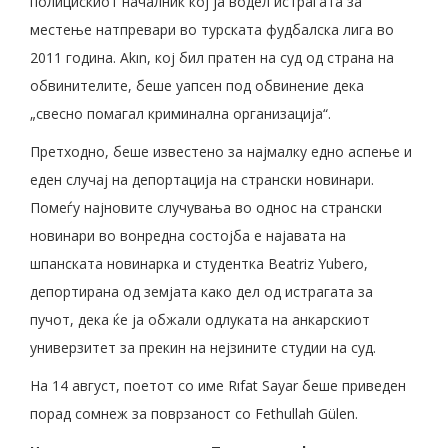
полицискиот началник кој ја водел истрагата за
местење натпревари во турската фудбалска лига во
2011 година. Akın, кој бил пратен на суд од страна на
обвинителите, беше уапсен под обвинение дека
„свесно помагал криминална организација“.
Претходно, беше известено за најмалку едно аспење и
еден случај на депортација на странски новинари.
Помеѓу најновите случувања во однос на странски
новинари во вонредна состојба е најавата на
шпанската новинарка и студентка Beatriz Yubero,
депортирана од земјата како дел од истрагата за
пучот, дека ќе ја обжали одлуката на анкарскиот
универзитет за прекин на нејзините студии на суд.
На 14 август, поетот со име Rıfat Sayar беше приведен
порад сомнеж за поврзаност со Fethullah Gülen.