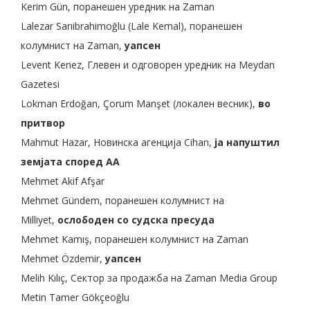
Kerim Gün, поранешен уредник на Zaman
Lalezar Sarıibrahimoğlu (Lale Kemal), поранешен
колумнист на Zaman,
уапсен
Levent Kenez, Глевен и одговорен уредник на Meydan
Gazetesi
Lokman Erdoğan, Çorum Manşet (локален весник),
во
притвор
Mahmut Hazar, Новинска агенција Cihan,
ја напуштил
земјата според AA
Mehmet Akif Afşar
Mehmet Gündem, поранешен колумнист на
Milliyet,
ослободен со судска пресуда
Mehmet Kamış, поранешен колумнист на Zaman
Mehmet Özdemir,
уапсен
Melih Kılıç, Сектор за продажба на Zaman Media Group
Metin Tamer Gökçeoğlu