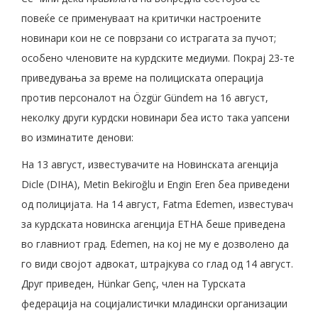
повеќе се применуваат на критички настроените
новинари кои не се поврзани со истрагата за пучот;
особено членовите на курдските медиуми. Покрај 23-те
приведувања за време на полициската операција
против персоналот на Özgür Gündem на 16 август,
неколку други курдски новинари беа исто така уапсени
во изминатите денови:
На 13 август, известувачите на Новинската агенција
Dicle (DIHA), Metin Bekiroğlu и Engin Eren беа приведени
од полицијата. На 14 август, Fatma Edemen, известувач
за курдската новинска агенција ETHA беше приведена
во главниот град. Edemen, на кој не му е дозволено да
го види својот адвокат, штрајкува со глад од 14 август.
Друг приведен, Hünkar Genç, член на Турската
федерација на социјалистички младински организации