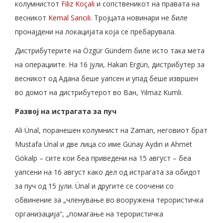
колумнистот
Filiz Koçali
и сопственикот на правата на
весникот
Kemal Sancılı
. Тројцата новинари не биле
пронајдени на локацијата која се пребарувала.
Дистрибутерите на Özgür Gündem биле исто така мета
на операциите. На 16 јули, Hakan Ergün, дистрибутер за
весникот од Адана беше уапсен и упад беше извршен
во домот на дистрибутерот во Ван, Yılmaz Kumli.
Развој на истрагата за пуч
Ali Ünal, поранешен колумнист на Zaman, неговиот брат
Mustafa Ünal и две лица со име Günay Aydın и Ahmet
Gökalp – сите кои беа приведени на 15 август – беа
уапсени на 16 август како дел од истрагата за обидот
за пуч од 15 јули. Ünal и другите се соочени со
обвинение за „членување во вооружена терористичка
организација“, „помагање на терористичка