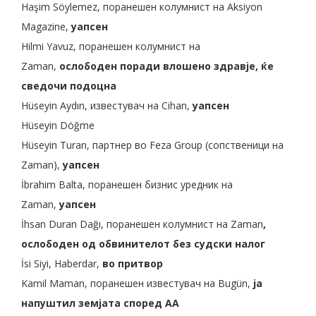
Haşim Söylemez, поранешен колумнист на Aksiyon
Magazine,
уапсен
Hilmi Yavuz, поранешен колумнист на
Zaman,
ослободен поради влошено здравје, ќе
сведочи подоцна
Hüseyin Aydın, известувач на Cihan,
уапсен
Hüseyin Döğme
Hüseyin Turan, партнер во Feza Group (сопственици на
Zaman),
уапсен
İbrahim Balta, поранешен бизнис уредник на
Zaman,
уапсен
İhsan Duran Dağı, поранешен колумнист на Zaman
,
ослободен од обвинителот без судски налог
İsi Siyi, Haberdar,
во притвор
Kamil Maman, поранешен известувач на Bugün,
ја
напуштил земјата според AA