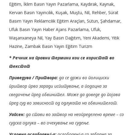
Eğitim, İklim Basın Yayın Pazarlama, Kaydırak, Kaynak,
Kervan Basın Yayıncılık, Kuşak, Muştu, Nil, Rehber, Sürat
Basım Yayın Reklamcılık Eğitim Araçları, Sütun, Şahdamar,
Ufuk Basın Yayın Haber Ajans Pazarlama, Ufuk,
Waşanxaneya Nil, Yay Basın Dağıtım, Yeni Akademi, Yitik
Hazine, Zambak Basın Yayın Eğitim Turizm
* Речник на правни термини кои се користат во
текстот
Приведува / Притвора:
да се држи во полициски
притвор прво заради испитување, а подоцна за
сведочење пред обвинител. Може да доведе до појава
пред суд во зависност од одлуката на обвинителот.
Уапсен:
да стави во затвор на неопределено време – со
судска одлука – во очекување на судење.
Условно ослободен/-а:
ослободен/-а со забрана за