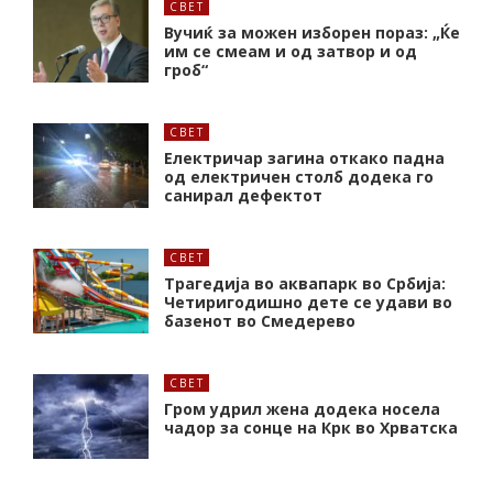
СВЕТ
Вучиќ за можен изборен пораз: „Ќе
им се смеам и од затвор и од
гроб“
СВЕТ
Електричар загина откако падна
од електричен столб додека го
санирал дефектот
СВЕТ
Трагедија во аквапарк во Србија:
Четиригодишно дете се удави во
базенот во Смедерево
СВЕТ
Гром удрил жена додека носела
чадор за сонце на Крк во Хрватска