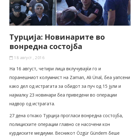
Турција: Новинарите во
вонредна состојба
18 август , 2016
На 16 август, четири лица вклучувајќи го и
поранешниот колумнист на Zaman, Ali Ünal, беа уапсени
како дел од истрагата за обидот за пуч од 15 јули и
најмалку 23 новинари беа приведени во операции
надвор од истрагата.
27 дена откако Турција прогласи вонредна состојба,
полициските операции главно се насочени кон
курдиските медиуми. Весникот Özgür Gündem беше