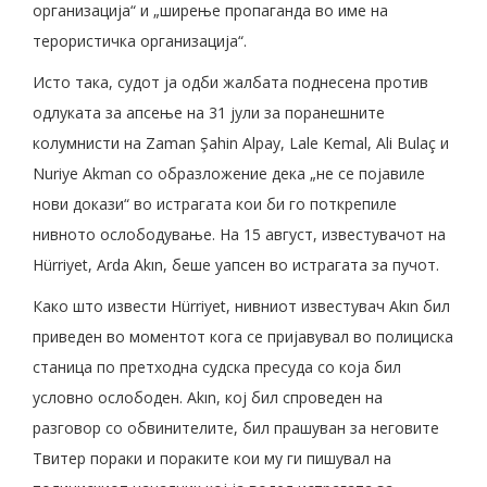
организација“ и „ширење пропаганда во име на
терористичка организација“.
Исто така, судот ја одби жалбата поднесена против
одлуката за апсење на 31 јули за поранешните
колумнисти на Zaman Şahin Alpay, Lale Kemal, Ali Bulaç и
Nuriye Akman со образложение дека „не се појавиле
нови докази“ во истрагата кои би го поткрепиле
нивното ослободување. На 15 август, известувачот на
Hürriyet, Arda Akın, беше уапсен во истрагата за пучот.
Како што извести Hürriyet, нивниот известувач Akın бил
приведен во моментот кога се пријавувал во полициска
станица по претходна судска пресуда со која бил
условно ослободен. Akın, кој бил спроведен на
разговор со обвинителите, бил прашуван за неговите
Твитер пораки и пораките кои му ги пишувал на