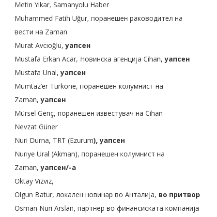
Metin Yıkar, Samanyolu Haber
Muhammed Fatih Uğur, поранешен раководител на
вести на Zaman
Murat Avcıoğlu,
уапсен
Mustafa Erkan Acar, Новинска агенција Cihan,
уапсен
Mustafa Ünal,
уапсен
Mümtaz’er Türköne, поранешен колумнист на
Zaman,
уапсен
Mürsel Genç, поранешен известувач на Cihan
Nevzat Güner
Nuri Durna, TRT (Ezurum
), уапсен
Nuriye Ural (Akman), поранешен колумнист на
Zaman,
уапсен/-а
Oktay Vızvız,
Olgun Batur, локален новинар во Анталија,
во притвор
Osman Nuri Arslan, партнер во финансиската компанија