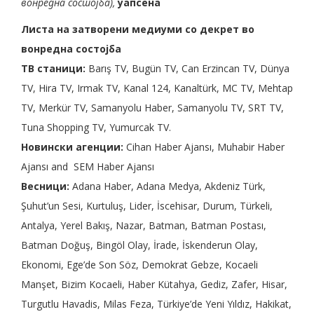
вонредна состојба),
уапсена
Листа на затворени медиуми со декрет во
вонредна состојба
ТВ станици:
Barış TV, Bugün TV, Can Erzincan TV, Dünya
TV, Hira TV, Irmak TV, Kanal 124, Kanaltürk, MC TV, Mehtap
TV, Merkür TV, Samanyolu Haber, Samanyolu TV, SRT TV,
Tuna Shopping TV, Yumurcak TV.
Новински агенции:
Cihan Haber Ajansı, Muhabir Haber
Ajansı and SEM Haber Ajansı
Весници:
Adana Haber, Adana Medya, Akdeniz Türk,
Şuhut’un Sesi, Kurtuluş, Lider, İscehisar, Durum, Türkeli,
Antalya, Yerel Bakış, Nazar, Batman, Batman Postası,
Batman Doğuş, Bingöl Olay, İrade, İskenderun Olay,
Ekonomi, Ege’de Son Söz, Demokrat Gebze, Kocaeli
Manşet, Bizim Kocaeli, Haber Kütahya, Gediz, Zafer, Hisar,
Turgutlu Havadis, Milas Feza, Türkiye’de Yeni Yıldız, Hakikat,