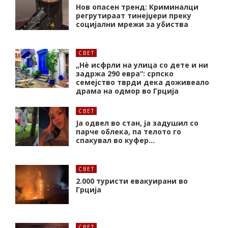
Нов опасен тренд: Криминалци
регрутираат тинејџери преку
социјални мрежи за убиства
СВЕТ
„Нѐ исфрли на улица со дете и ни
задржа 290 евра“: српско
семејство тврди дека доживеало
драма на одмор во Грција
СВЕТ
Ја одвел во стан, ја задушил со
парче облека, па телото го
спакувал во куфер…
СВЕТ
2.000 туристи евакуирани во
Грција
СВЕТ