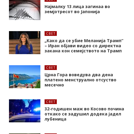
Најмалку 13 лица загинаа во
земјотресот во Јапонија
СВЕТ
„Како да се убие Меланија Трамп“
– Иран објави видео со директна
закана кон семејството на Трамп
СВЕТ
Црна Гора воведува два дена
платено менструално отсуство
месечно
СВЕТ
32-годишен маж во Косово почина
откако се задушил додека јадел
лубеница