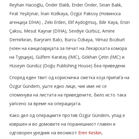
Reyhan Hacıoğlu, Önder Elaldı, Ender Önder, Sinan Balık,
Fırat Yeşilçınar, İnan Kızılkaya, Özgür Paksoy (Новинска
агенција DİHA) , Zeki Erden, Elif Aydoğmuş, Bilir Kaya, Ersin
Çaksu, Mesut Kaynar (DİHA), Sevdiye Gürbüz, Amine
Demirkıran, Baryram Balcı, Burcu Özkaya, Yılmaz Bozkurt
(член на канцеларијата за печат на Лекарската комора
на Турција), Gülfem Karataş (İMC), Gökhan Çetin (İMC) и
Hüseyin Gündüz (Doğu Publishing House) беа приведени.
Според еден твит од корисничка сметка која припаѓа на
Özgür Gündem, уште едно лице, чие име не се
споменува на листата на приведените, било исто така
уапсено за време на операцијата.
Како дел од операциите против Özgür Gündem, упад е
извршен и во домовите на поранешниот главен и
одговорен уредник на весникот
Eren Keskin
,