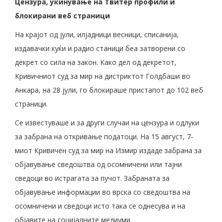
Цензура, укинување на Твитер профили и
блокирани веб страници
На крајот од јули, илјадници весници, списанија,
издавачки куќи и радио станици беа затворени со
декрет со сила на закон. Како дел од декретот,
Кривичниот суд за мир на дистриктот Голдбаши во
Анкара, на 28 јули, го блокираше пристапот до 102 веб
страници.
Се известуваше и за други случаи на цензура и одлуки
за забрана на откривање податоци. На 15 август, 7-
миот Кривичен суд за мир на Измир издаде забрана за
објавување сведоштва од осомничени или тајни
сведоци во истрагата за пучот. Забраната за
објавување информации во врска со сведоштва на
осомничени и сведоци исто така се однесува и на
објавите на социјалните медиуми.