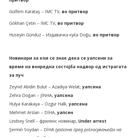
Gülfem Karataş – İMC TV,
во притвор
Gökhan Çetin – İMC TV,
во притвор
Hüseyin Gündüz – Издавачка куќа Doğu,
во притвор
Новинари за кои се знае дека се уапсени за
време на вонредна состојба надвор од истрагата
за пуч
Zeynel Abidin Bulut – Azadiya Welat,
уапсена
Zehra Doğan – JİNHA,
уапсена
Hülya Karakaya – Özgür Halk,
уапсена
Mehmet Arslan – DİHA,
уапсен
Lindsey Snell – фриленс новинар,
Under arrest
Şermin Soydan – DİHA
(уапсена пред рогласувањето на