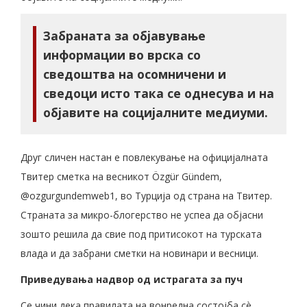
Забраната за објавување
информации во врска со
сведоштва на осомничени и
сведоци исто така се однесува и на
објавите на социјалните медиуми.
Друг сличен настан е повлекување на официјалната
Твитер сметка на весникот Özgür Gündem,
@ozgurgundemweb1, во Турција од страна на Твитер.
Страната за микро-блогерство не успеа да објасни
зошто решила да свие под притисокот на турската
влада и да забрани сметки на новинари и весници.
Приведувања надвор од истрагата за пуч
Се чини дека правилата на вонредна состојба сè