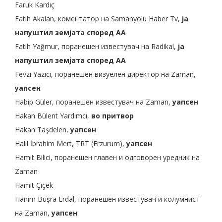
Faruk Kardıç
Fatih Akalan, коментатор на Samanyolu Haber Tv,
ја
напуштил земјата според AA
Fatih Yağmur, поранешен известувач на Radikal,
ја
напуштил земјата според AA
Fevzi Yazıcı, поранешен визуелен директор на Zaman,
уапсен
Habip Güler, поранешен известувач на Zaman,
уапсен
Hakan Bülent Yardımcı,
во притвор
Hakan Taşdelen,
уапсен
Halil İbrahim Mert, TRT (Erzurum),
уапсен
Hamit Bilici, поранешен главен и одговорен уредник на
Zaman
Hamit Çiçek
Hanım Büşra Erdal, поранешен известувач и колумнист
на Zaman,
уапсен