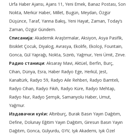
Urfa Haber Ajansı, Ajans 11, Yeni Emek, Banaz Postası, Son
Nokta, Merkür Haber, Millet, Bugün, Meydan, Özgür
Düşünce, Taraf, Yarına Bakış, Yeni Hayat, Zaman, Today’s
Zaman, Özgür Gündem.
Списанија:
Akademik Araştırmalar, Aksiyon, Asya Pasifik,
Bisiklet Çocuk, Diyalog, Avrasya, Ekolife, Ekoloji, Fountain,
Gonca, Gül Yaprağı, Nokta, Sızıntı, Yağmur, Yeni Ümit, Zirve.
Радио станици
: Aksaray Mavi, Aktüel, Berfin, Burç,
Cihan, Dünya, Esra, Haber Radyo Ege, Herkül, Jest,
Kanaltürk, Radyo 59, Radyo Aile Rehberi, Radyo Bamteli,
Radyo Cihan, Radyo Fıkıh, Radyo Küre, Radyo Mehtap,
Radyo Nur, Radyo Şemşik, Samanyolu Haber, Umut,
Yağmur.
Издавачки куќи:
Altınburç, Burak Basın Yayın Dağıtım,
Define, Dolunay Eğitim Yayın Dağıtım, Giresun Basın Yayın
Dağıtım, Gonca, Gülyurdu, GYV, Işık Akademi, Işık Özel