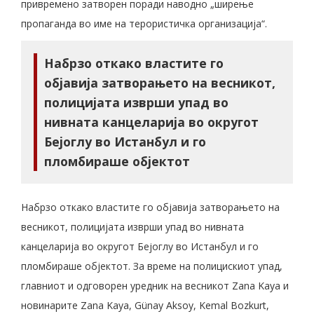
привремено затворен поради наводно „ширење
пропаганда во име на терористичка организација“.
Набрзо откако властите го
објавија затворањето на весникот,
полицијата изврши упад во
нивната канцеларија во округот
Бејоглу во Истанбул и го
пломбираше објектот
Набрзо откако властите го објавија затворањето на
весникот, полицијата изврши упад во нивната
канцеларија во округот Бејоглу во Истанбул и го
пломбираше објектот. За време на полицискиот упад,
главниот и одговорен уредник на весникот Zana Kaya и
новинарите Zana Kaya, Günay Aksoy, Kemal Bozkurt,