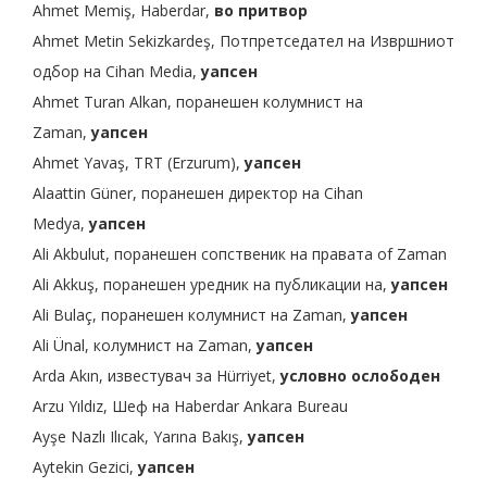
Ahmet Memiş, Haberdar,
во притвор
Ahmet Metin Sekizkardeş, Потпретседател на Извршниот
одбор на Cihan Media,
уапсен
Ahmet Turan Alkan, поранешен колумнист на
Zaman,
уапсен
Ahmet Yavaş, TRT (Erzurum),
уапсен
Alaattin Güner, поранешен директор на Cihan
Medya,
уапсен
Ali Akbulut, поранешен сопственик на правата of Zaman
Ali Akkuş, поранешен уредник на публикации на,
уапсен
Ali Bulaç, поранешен колумнист на Zaman,
уапсен
Ali Ünal, колумнист на Zaman,
уапсен
Arda Akın, известувач за Hürriyet,
условно ослободен
Arzu Yıldız, Шеф на Haberdar Ankara Bureau
Ayşe Nazlı Ilıcak, Yarına Bakış,
уапсен
Aytekin Gezici,
уапсен