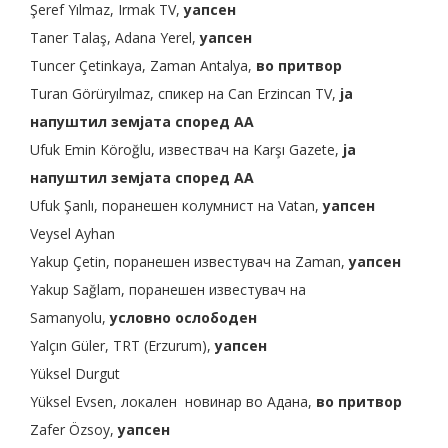
Şeref Yılmaz, Irmak TV,
уапсен
Taner Talaş, Adana Yerel,
уапсен
Tuncer Çetinkaya, Zaman Antalya,
во притвор
Turan Görüryılmaz, спикер на Can Erzincan TV,
ја
напуштил земјата според AA
Ufuk Emin Köroğlu, извествач на Karşı Gazete,
ја
напуштил земјата според AA
Ufuk Şanlı, поранешен колумнист на Vatan,
уапсен
Veysel Ayhan
Yakup Çetin, поранешен известувач на Zaman,
уапсен
Yakup Sağlam, поранешен известувач на
Samanyolu,
условно ослободен
Yalçın Güler, TRT (Erzurum),
уапсен
Yüksel Durgut
Yüksel Evsen, локален новинар во Адана,
во притвор
Zafer Özsoy,
уапсен