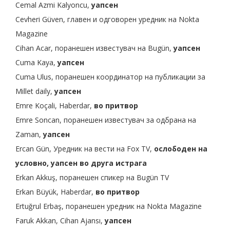
Cemal Azmi Kalyoncu,
уапсен
Cevheri Güven, главен и одговорен уредник на Nokta
Magazine
Cihan Acar, поранешен известувач на Bugün,
уапсен
Cuma Kaya,
уапсен
Cuma Ulus, поранешен координатор на публикации за
Millet daily,
уапсен
Emre Koçali, Haberdar,
во притвор
Emre Soncan, поранешен известувач за одбрана на
Zaman,
уапсен
Ercan Gün, Уредник на вести на Fox TV,
ослободен на
условно, уапсен во друга истрага
Erkan Akkuş, поранешен спикер на Bugün TV
Erkan Büyük, Haberdar,
во притвор
Ertuğrul Erbaş, поранешен уредник на Nokta Magazine
Faruk Akkan, Cihan Ajansı,
уапсен