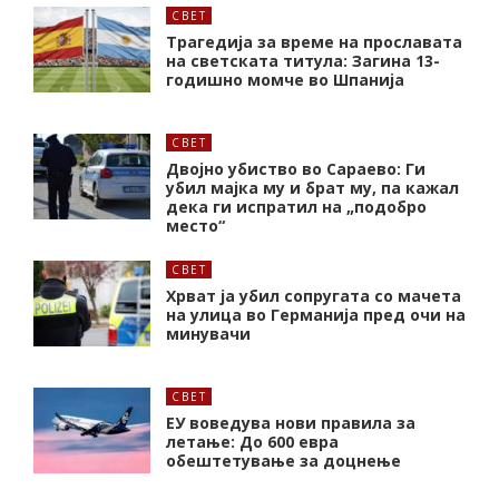
СВЕТ
Трагедија за време на прославата
на светската титула: Загина 13-
годишно момче во Шпанија
СВЕТ
Двојно убиство во Сараево: Ги
убил мајка му и брат му, па кажал
дека ги испратил на „подобро
место“
СВЕТ
Хрват ја убил сопругата со мачета
на улица во Германија пред очи на
минувачи
СВЕТ
ЕУ воведува нови правила за
летање: До 600 евра
обештетување за доцнење