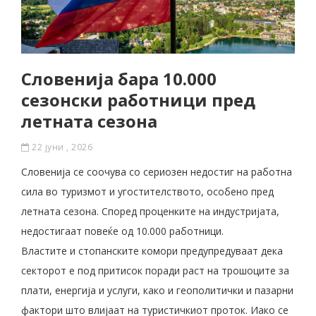
Словенија бара 10.000
сезонски работници пред
летната сезона
22 јуни , 2026
Словенија се соочува со сериозен недостиг на работна
сила во туризмот и угостителството, особено пред
летната сезона. Според проценките на индустријата,
недостигаат повеќе од 10.000 работници.
Властите и стопанските комори предупредуваат дека
секторот е под притисок поради раст на трошоците за
плати, енергија и услуги, како и геополитички и пазарни
фактори што влијаат на туристичкиот проток. Иако се