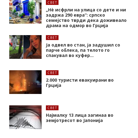
СВЕТ
„Нѐ исфрли на улица со дете и ни
задржа 290 евра“: српско
семејство тврди дека доживеало
драма на одмор во Грција
СВЕТ
Ја одвел во стан, ја задушил со
парче облека, па телото го
спакувал во куфер…
СВЕТ
2.000 туристи евакуирани во
Грција
СВЕТ
Најмалку 13 лица загинаа во
земјотресот во Јапонија