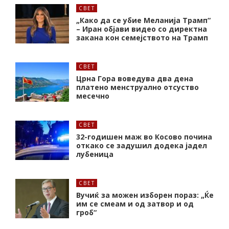
СВЕТ
„Како да се убие Меланија Трамп“
– Иран објави видео со директна
закана кон семејството на Трамп
СВЕТ
Црна Гора воведува два дена
платено менструално отсуство
месечно
СВЕТ
32-годишен маж во Косово почина
откако се задушил додека јадел
лубеница
СВЕТ
Вучиќ за можен изборен пораз: „Ќе
им се смеам и од затвор и од
гроб“