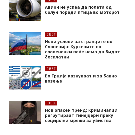
СВЕТ
Авион не успеа да полета од
Солун поради птица во моторот
СВЕТ
Нови услови за странците во
Словенија: Курсевите по
словенечки веќе нема да бидат
бесплатни
СВЕТ
Во Грција казнуваат и за бавно
возење
СВЕТ
Нов опасен тренд: Криминалци
регрутираат тинејџери преку
социјални мрежи за убиства