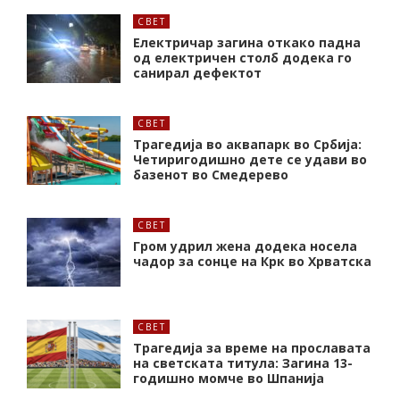
СВЕТ
Електричар загина откако падна
од електричен столб додека го
санирал дефектот
СВЕТ
Трагедија во аквапарк во Србија:
Четиригодишно дете се удави во
базенот во Смедерево
СВЕТ
Гром удрил жена додека носела
чадор за сонце на Крк во Хрватска
СВЕТ
Трагедија за време на прославата
на светската титула: Загина 13-
годишно момче во Шпанија