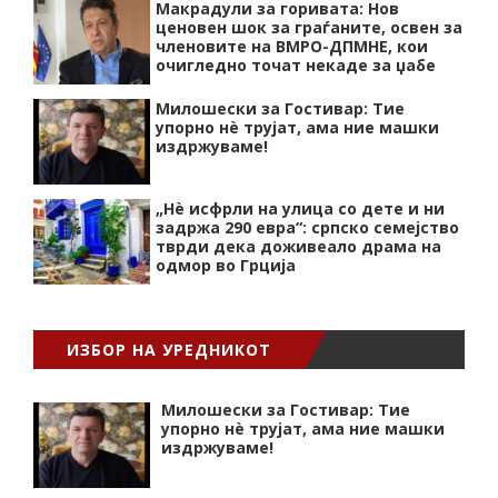
Макрадули за горивата: Нов
ценовен шок за граѓаните, освен за
членовите на ВМРО-ДПМНЕ, кои
очигледно точат некаде за џабе
Милошески за Гостивар: Тие
упорно нѐ трујат, ама ние машки
издржуваме!
„Нѐ исфрли на улица со дете и ни
задржа 290 евра“: српско семејство
тврди дека доживеало драма на
одмор во Грција
ИЗБОР НА УРЕДНИКОТ
Милошески за Гостивар: Тие
упорно нѐ трујат, ама ние машки
издржуваме!