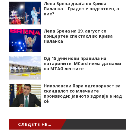
Лепа Брена доаѓа во Крива
Паланка – Градот е подготвен, а
вие?
Лепа Брена на 29. август со
концертен спектакл во Крива
Паланка
Од 15 јуни нови правила на
патарините: MCard нема да важи
на MTAG лентите
Николовски бара одговорност за
скандалот со млечните
производи: Јавното здравје е над
сѐ
СЛЕДЕТЕ НЕ…