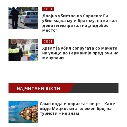
СВЕТ
Двојно убиство во Сараево: Ги
убил мајка му и брат му, па кажал
дека ги испратил на „подобро
место“
СВЕТ
Хрват ја убил сопругата со мачета
на улица во Германија пред очи на
минувачи
НАЈЧИТАНИ ВЕСТИ
Само вода и користат веце – Каде
виде Мицкоски зголемен број на
туристи – не знам