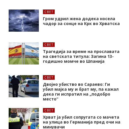
СВЕТ
Гром удрил жена додека носела
чадор за сонце на Крк во Хрватска
СВЕТ
Трагедија за време на прославата
на светската титула: Загина 13-
годишно момче во Шпанија
СВЕТ
Двојно убиство во Сараево: Ги
убил мајка му и брат му, па кажал
дека ги испратил на „подобро
место“
СВЕТ
Хрват ја убил сопругата со мачета
на улица во Германија пред очи на
минувачи