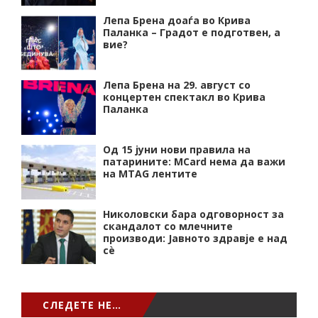
Лепа Брена доаѓа во Крива
Паланка – Градот е подготвен, а
вие?
Лепа Брена на 29. август со
концертен спектакл во Крива
Паланка
Од 15 јуни нови правила на
патарините: MCard нема да важи
на MTAG лентите
Николовски бара одговорност за
скандалот со млечните
производи: Јавното здравје е над
сѐ
СЛЕДЕТЕ НЕ…