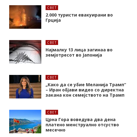
СВЕТ
2.000 туристи евакуирани во
Грција
СВЕТ
Најмалку 13 лица загинаа во
земјотресот во Јапонија
СВЕТ
„Како да се убие Меланија Трамп“
– Иран објави видео со директна
закана кон семејството на Трамп
СВЕТ
Црна Гора воведува два дена
платено менструално отсуство
месечно