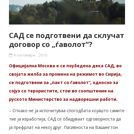
САД се подготвени да склучат
договор со „ѓаволот“?
4 октомври , 2016
Официјална Москва е се поубедена дека САД, во
својата желба за промена на режимот во Сирија,
се подготвени за „пакт со ѓаволот“, односно за
сојуз со терористите, стои во соопштение на
руското Министерство за надворешни работи.
– Откако не ја испочитуваа спогодбата којашто самите
тие ја изработија, САД се обидуваат одговорноста да
ја префрлат на некој друг. Пасивноста на Вашингтон