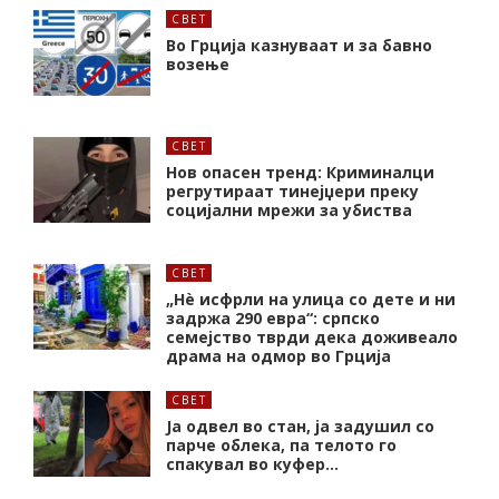
СВЕТ
Во Грција казнуваат и за бавно
возење
СВЕТ
Нов опасен тренд: Криминалци
регрутираат тинејџери преку
социјални мрежи за убиства
СВЕТ
„Нѐ исфрли на улица со дете и ни
задржа 290 евра“: српско
семејство тврди дека доживеало
драма на одмор во Грција
СВЕТ
Ја одвел во стан, ја задушил со
парче облека, па телото го
спакувал во куфер…