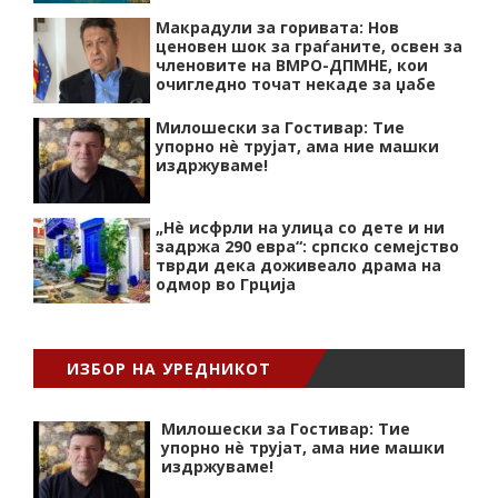
Макрадули за горивата: Нов
ценовен шок за граѓаните, освен за
членовите на ВМРО-ДПМНЕ, кои
очигледно точат некаде за џабе
Милошески за Гостивар: Тие
упорно нѐ трујат, ама ние машки
издржуваме!
„Нѐ исфрли на улица со дете и ни
задржа 290 евра“: српско семејство
тврди дека доживеало драма на
одмор во Грција
ИЗБОР НА УРЕДНИКОТ
Милошески за Гостивар: Тие
упорно нѐ трујат, ама ние машки
издржуваме!