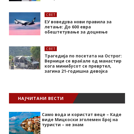
СВЕТ
ЕУ воведува нови правила за
летање: До 600 евра
обештетување за доцнење
СВЕТ
Трагедија по посетата на Острог:
Верници се враќале од манастир
кога минибусот се превртел,
загина 21-годишна девојка
НАЈЧИТАНИ ВЕСТИ
Само вода и користат веце – Каде
виде Мицкоски зголемен број на
туристи – не знам