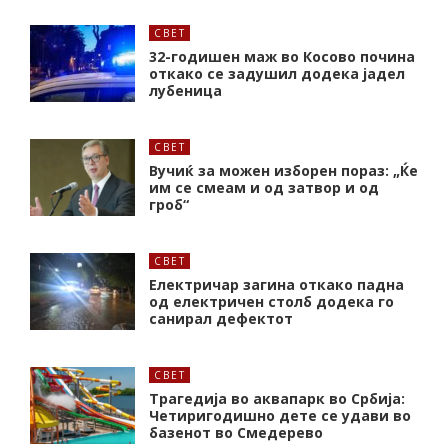
СВЕТ
32-годишен маж во Косово почина
откако се задушил додека јадел
лубеница
СВЕТ
Вучиќ за можен изборен пораз: „Ќе
им се смеам и од затвор и од
гроб“
СВЕТ
Електричар загина откако падна
од електричен столб додека го
санирал дефектот
СВЕТ
Трагедија во аквапарк во Србија:
Четиригодишно дете се удави во
базенот во Смедерево