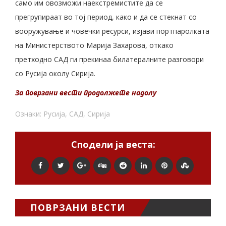
само им овозможи наекстремистите да се
прегрупираат во тој период, како и да се стекнат со
вооружување и човечки ресурси, изјави портпаролката
на Министерството Марија Захарова, откако
претходно САД ги прекинаа билатералните разговори
со Русија околу Сирија.
За поврзани вести продолжете надолу
Ознаки:
Русија
,
САД
,
Сирија
Сподели ја веста:
ПОВРЗАНИ ВЕСТИ