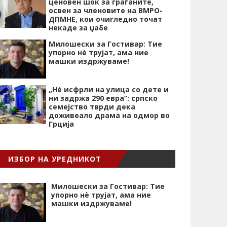
ценовен шок за граѓаните,
освен за членовите на ВМРО-
ДПМНЕ, кои очигледно точат
некаде за џабе
Милошески за Гостивар: Тие
упорно нѐ трујат, ама ние
машки издржуваме!
„Нѐ исфрли на улица со дете и
ни задржа 290 евра“: српско
семејство тврди дека
доживеало драма на одмор во
Грција
ИЗБОР НА УРЕДНИКОТ
Милошески за Гостивар: Тие
упорно нѐ трујат, ама ние
машки издржуваме!