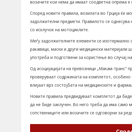
возачите кои нема да имаат соодветна опрема е 
Според новите правила, возилата во Грција ќе м
задолжителни предмети. Правилото се однесува н
со исклучок на мотоциклите.
Меѓу задолжителните елементи се изотермално сп
ракавици, маски и други медицински материјали ш
употреба и подготвени за користење во случај на
Од асоцијацијата на превозници „Макам-транс“ п
проверуваат содржината на комплетот, особено 
влијаат врз состојбата на медицинските и фарма
Новите правила предвидуваат комплетот да биде
да не биде заклучен. Во него треба да има само 
сопствениците или возачите се одговорни за ред
Споде