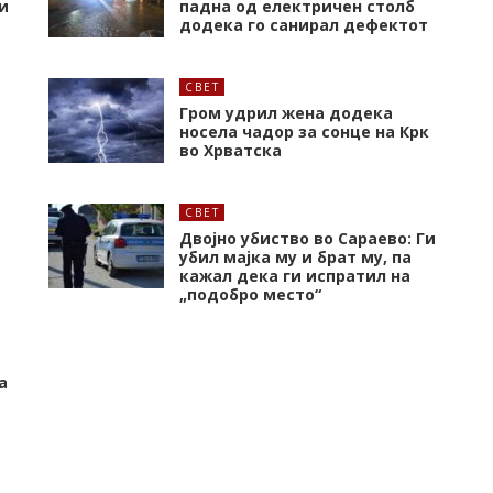
и
падна од електричен столб
додека го санирал дефектот
СВЕТ
Гром удрил жена додека
носела чадор за сонце на Крк
во Хрватска
СВЕТ
Двојно убиство во Сараево: Ги
убил мајка му и брат му, па
кажал дека ги испратил на
„подобро место“
а