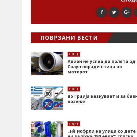
ПОВРЗАНИ ВЕСТИ
СВЕТ
Авион не успеа да полета од
Солун поради птица во
моторот
СВЕТ
Во Грција казнуваат и за бав
возење
СВЕТ
„Нѐ исфрли на улица со дете
ни задржа 290 евра“: српско