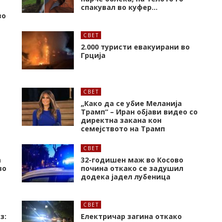
спакувал во куфер…
во
СВЕТ
2.000 туристи евакуирани во
Грција
СВЕТ
„Како да се убие Меланија
Трамп“ – Иран објави видео со
директна закана кон
семејството на Трамп
СВЕТ
а
32-годишен маж во Косово
во
почина откако се задушил
додека јадел лубеница
СВЕТ
з:
Електричар загина откако