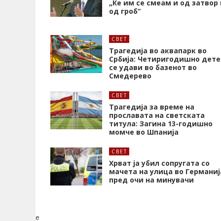
„Ќе им се смеам и од затвор 
од гроб“
СВЕТ
Трагедија во аквапарк во
Србија: Четиригодишно дете
се удави во базенот во
Смедерево
СВЕТ
Трагедија за време на
прославата на светската
титула: Загина 13-годишно
момче во Шпанија
СВЕТ
Хрват ја убил сопругата со
мачета на улица во Германиј
пред очи на минувачи
e