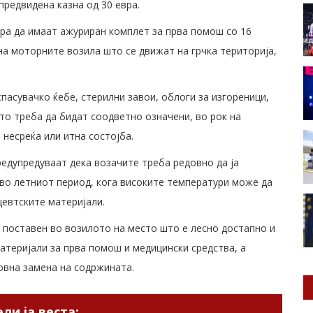
предвидена казна од 30 евра.
ора да имаат ажуриран комплет за прва помош со 16
а моторните возила што се движат на грчка територија,
асувачко ќебе, стерилни завои, облоги за изгореници,
то треба да бидат соодветно означени, во рок на
 несреќа или итна состојба.
редупредуваат дека возачите треба редовно да ја
во летниот период, кога високите температури може да
цевтските материјали.
 поставен во возилото на место што е лесно достапно и
материјали за прва помош и медицински средства, а
овна замена на содржината.
ли ја веста: