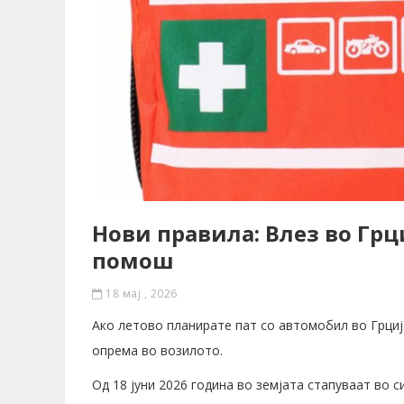
Нови правила: Влез во Грц
помош
18 мај , 2026
Ако летово планирате пат со автомобил во Грциј
опрема во возилото.
Од 18 јуни 2026 година во земјата стапуваат во 