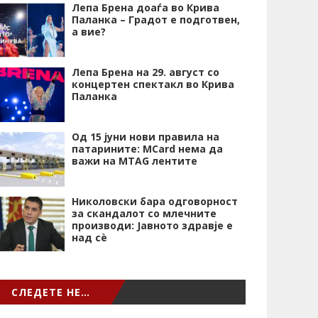
Лепа Брена доаѓа во Крива
Паланка – Градот е подготвен,
а вие?
Лепа Брена на 29. август со
концертен спектакл во Крива
Паланка
Од 15 јуни нови правила на
патарините: MCard нема да
важи на MTAG лентите
Николовски бара одговорност
за скандалот со млечните
производи: Јавното здравје е
над сѐ
СЛЕДЕТЕ НЕ…