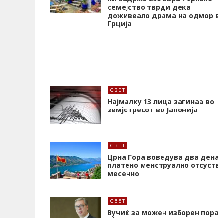
семејство тврди дека
доживеало драма на одмор 
Грција
СВЕТ
Најмалку 13 лица загинаа во
земјотресот во Јапонија
СВЕТ
Црна Гора воведува два ден
платено менструално отсуст
месечно
СВЕТ
Вучиќ за можен изборен пора