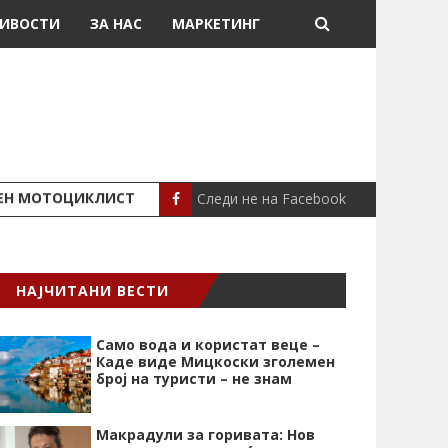
ИВОСТИ
ЗА НАС
МАРКЕТИНГ
Следи не на Facebook
ШЕН МОТОЦИКЛИСТ
СЕВЕРИНА ВО НИК
СЦЕНА
НАЈЧИТАНИ ВЕСТИ
Само вода и користат веце –
Каде виде Мицкоски зголемен
број на туристи – не знам
Макрадули за горивата: Нов