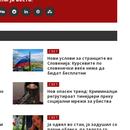
СВЕТ
Нови услови за странците во
Словенија: Курсевите по
словенечки веќе нема да
бидат бесплатни
СВЕТ
но
Нов опасен тренд: Криминалци
регрутираат тинејџери преку
социјални мрежи за убиства
СВЕТ
 и
Ја одвел во стан, ја задушил со
парче облека, па телото го