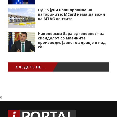
Од 15 јуни нови правила на
патарините: MCard нема да важи
на MTAG лентите
Николовски бара одговорност за
скандалот со млечните
производи: Јавното здравје е над
сѐ
СЛЕДЕТЕ НЕ…
e