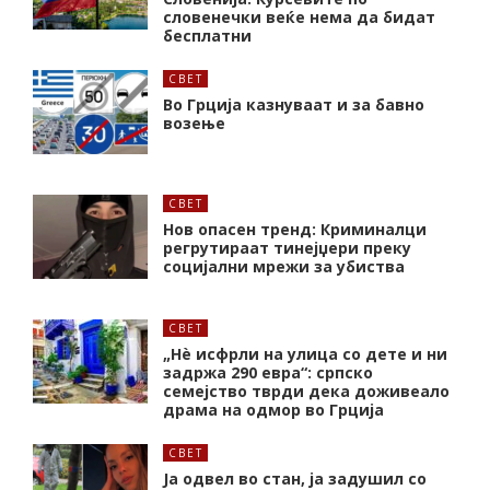
словенечки веќе нема да бидат
бесплатни
СВЕТ
Во Грција казнуваат и за бавно
возење
СВЕТ
Нов опасен тренд: Криминалци
регрутираат тинејџери преку
социјални мрежи за убиства
СВЕТ
„Нѐ исфрли на улица со дете и ни
задржа 290 евра“: српско
семејство тврди дека доживеало
драма на одмор во Грција
СВЕТ
Ја одвел во стан, ја задушил со