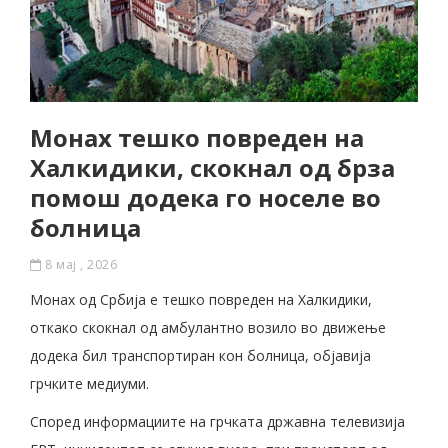
Монах тешко повреден на
Халкидики, скокнал од брза
помош додека го носеле во
болница
8 мај , 2026
Монах од Србија е тешко повреден на Халкидики,
откако скокнал од амбулантно возило во движење
додека бил транспортиран кон болница, објавија
грчките медиуми.
Според информациите на грчката државна телевизија