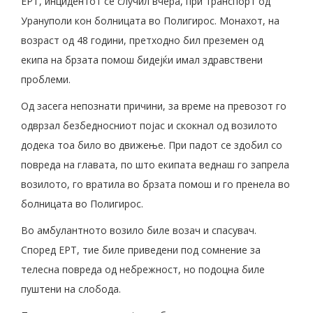
ЕРТ, инцидентот се случил вчера, при транспорт од
Урануполи кон болницата во Полигирос. Монахот, на
возраст од 48 години, претходно бил преземен од
екипа на брзата помош бидејќи имал здравствени
проблеми.
Од засега непознати причини, за време на превозот го
одврзал безбедносниот појас и скокнал од возилото
додека тоа било во движење. При падот се здобил со
повреда на главата, по што екипата веднаш го запрела
возилото, го вратила во брзата помош и го пренела во
болницата во Полигирос.
Во амбулантното возило биле возач и спасувач.
Според ЕРТ, тие биле приведени под сомнение за
телесна повреда од небрежност, но подоцна биле
пуштени на слобода.