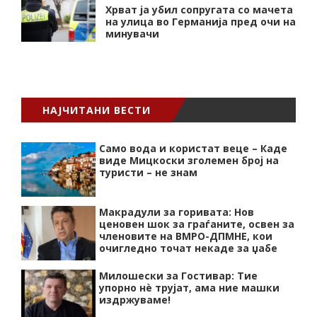
Хрват ја убил сопругата со мачета
на улица во Германија пред очи на
минувачи
НАЈЧИТАНИ ВЕСТИ
Само вода и користат веце – Каде
виде Мицкоски зголемен број на
туристи – не знам
Макрадули за горивата: Нов
ценовен шок за граѓаните, освен за
членовите на ВМРО-ДПМНЕ, кои
очигледно точат некаде за џабе
Милошески за Гостивар: Тие
упорно нѐ трујат, ама ние машки
издржуваме!