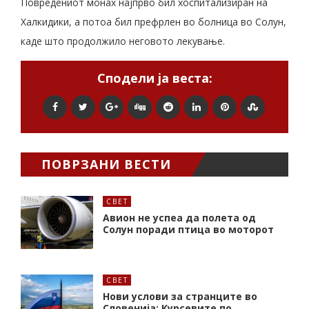
Повредениот монах најпрво бил хоспитализиран на
Халкидики, а потоа бил префрлен во болница во Солун,
каде што продолжило неговото лекување.
Сподели ја веста:
ПОВРЗАНИ ВЕСТИ
СВЕТ
Авион не успеа да полета од
Солун поради птица во моторот
СВЕТ
Нови услови за странците во
Словенија: Курсевите по