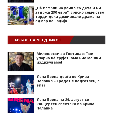
„Нѐ исфрли на улица со дете и ни
задржа 290 евра“: српско семејство
тврди дека доживеало драма на
одмор во Грција
ИЗБОР НА УРЕДНИКОТ
Милошески за Гостивар: Тие
упорно нѐ трујат, ама ние машки
издржуваме!
Лепа Брена доаѓа во Крива
Паланка – Градот е подготвен, а
вие?
Лепа Брена на 29. август со
концертен спектакл во Крива
Паланка