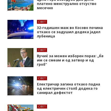
платено менструално отсуство
месечно
СВЕТ
32-годишен маж во Косово почина
откако се задушил додека јадел
лубеница
СВЕТ
Вучиќ за можен изборен пораз: „Ќе
им се смеам и од затвор и од
гроб“
СВЕТ
Електричар загина откако падна
од електричен столб додека го
санирал дефектот
СВЕТ