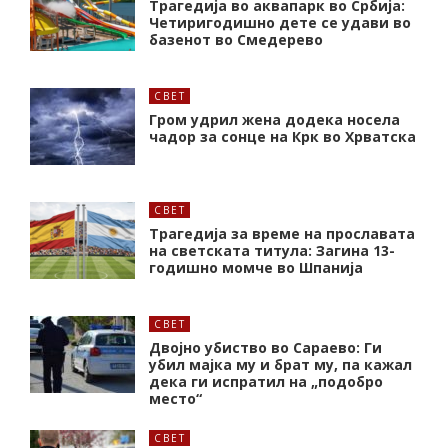
Трагедија во аквапарк во Србија:
Четиригодишно дете се удави во
базенот во Смедерево
СВЕТ
Гром удрил жена додека носела
чадор за сонце на Крк во Хрватска
СВЕТ
Трагедија за време на прославата
на светската титула: Загина 13-
годишно момче во Шпанија
СВЕТ
Двојно убиство во Сараево: Ги
убил мајка му и брат му, па кажал
дека ги испратил на „подобро
место“
СВЕТ