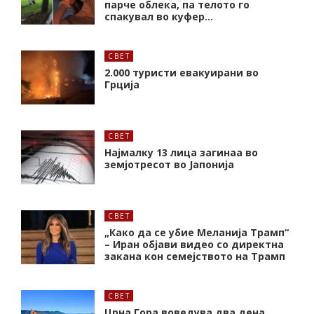
парче облека, па телото го
спакувал во куфер…
СВЕТ
2.000 туристи евакуирани во
Грција
СВЕТ
Најмалку 13 лица загинаа во
земјотресот во Јапонија
СВЕТ
„Како да се убие Меланија Трамп“
– Иран објави видео со директна
закана кон семејството на Трамп
СВЕТ
Црна Гора воведува два дена