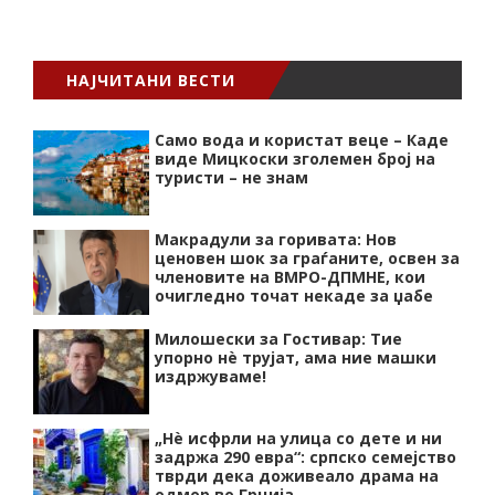
НАЈЧИТАНИ ВЕСТИ
Само вода и користат веце – Каде
виде Мицкоски зголемен број на
туристи – не знам
Макрадули за горивата: Нов
ценовен шок за граѓаните, освен за
членовите на ВМРО-ДПМНЕ, кои
очигледно точат некаде за џабе
Милошески за Гостивар: Тие
упорно нѐ трујат, ама ние машки
издржуваме!
„Нѐ исфрли на улица со дете и ни
задржа 290 евра“: српско семејство
тврди дека доживеало драма на
одмор во Грција