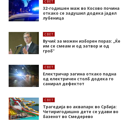
СВЕТ
32-годишен маж во Косово почина
откако се задушил додека јадел
лубеница
СВЕТ
Вучиќ за можен изборен пораз: „Ќе
им се смеам и од затвор и од
гроб“
СВЕТ
Електричар загина откако падна
од електричен столб додека го
санирал дефектот
СВЕТ
Трагедија во аквапарк во Србија:
Четиригодишно дете се удави во
базенот во Смедерево