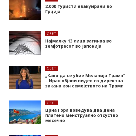
2.000 туристи евакуирани во
Грција
СВЕТ
Најмалку 13 лица загинаа во
земјотресот во Јапонија
СВЕТ
„Како да се убие Меланија Трамп“
– Иран објави видео со директна
закана кон семејството на Трамп
СВЕТ
Црна Гора воведува два дена
платено менструално отсуство
месечно