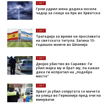
СВЕТ
Гром удрил жена додека носела
чадор за сонце на Крк во Хрватска
СВЕТ
Трагедија за време на прославата
на светската титула: Загина 13-
годишно момче во Шпанија
СВЕТ
Двојно убиство во Сараево: Ги
убил мајка му и брат му, па кажал
дека ги испратил на „подобро
место“
СВЕТ
Хрват ја убил сопругата со мачета
на улица во Германија пред очи на
минувачи