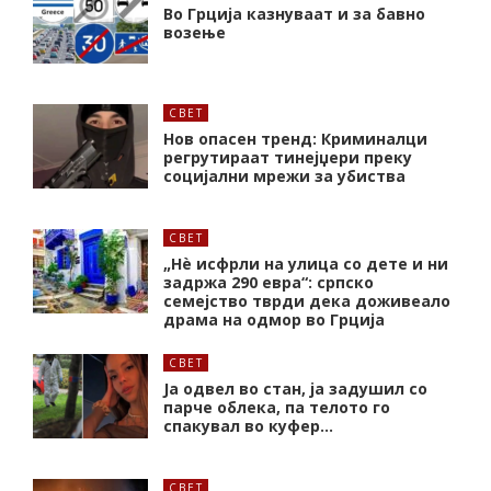
Во Грција казнуваат и за бавно
возење
СВЕТ
Нов опасен тренд: Криминалци
регрутираат тинејџери преку
социјални мрежи за убиства
СВЕТ
„Нѐ исфрли на улица со дете и ни
задржа 290 евра“: српско
семејство тврди дека доживеало
драма на одмор во Грција
СВЕТ
Ја одвел во стан, ја задушил со
парче облека, па телото го
спакувал во куфер…
СВЕТ