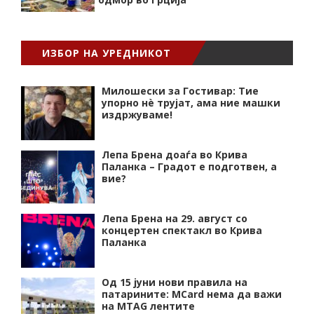
ИЗБОР НА УРЕДНИКОТ
Милошески за Гостивар: Тие
упорно нѐ трујат, ама ние машки
издржуваме!
Лепа Брена доаѓа во Крива
Паланка – Градот е подготвен, а
вие?
Лепа Брена на 29. август со
концертен спектакл во Крива
Паланка
Од 15 јуни нови правила на
патарините: MCard нема да важи
на MTAG лентите