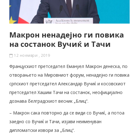
Макрон ненадејно ги повика
на состанок Вучиќ и Тачи
12 ноември , 2019
Францускиот претседател Емануел Макрон денеска, по
отворањето на Мировниот форум, ненадејно ги повика
српскиот претседател Александар Вучиќ и косовскиот
претседател Хашим Тачи на состанок, неофицијално
дознава белградскиот весник „Блиц“.
– Макрон сака повторно да се види со Вучиќ, а потоа
заедно со Вучиќ и Тачи, изјави неименуван
дипломатски извори за „Блиц“.