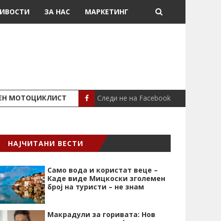
ИВОСТИ
ЗА НАС
МАРКЕТИНГ
Следи не на Facebook
ШЕН МОТОЦИКЛИСТ
СЕВЕРИНА ВО НИК
СЦЕНА
НАЈЧИТАНИ ВЕСТИ
Само вода и користат веце –
Каде виде Мицкоски зголемен
број на туристи – не знам
Макрадули за горивата: Нов