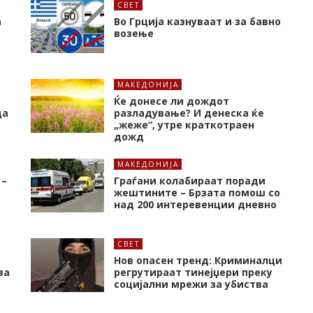
СВЕТ
а
Во Грција казнуваат и за бавно
возење
МАКЕДОНИЈА
Ќе донесе ли дождот
да
разладување? И денеска ќе
„жеже“, утре краткотраен
дожд
МАКЕДОНИЈА
 –
Граѓани колабираат поради
жештините – Брзата помош со
над 200 интеревенции дневно
СВЕТ
Нов опасен тренд: Криминалци
за
регрутираат тинејџери преку
социјални мрежи за убиства