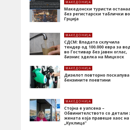
МАКЕДОНИЈА
Македонски туристи остана
без регистарски таблички во
Грција
МАКЕДОНИЈА
СДСМ: Владата склучила
тендер од 100.000 евра за во
во Гостивар без јавен оглас,
бизнис зделка на Мицкоск
МАКЕДОНИЈА
Дизелот повторно поскапува
бензините поевтини
МАКЕДОНИЈА
Стојна е уапсена –
Обвинителството со детали 
жената која правеше хаос на
„Куклица“