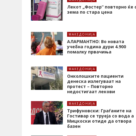
Лекот „Фостер“ повторно ќе 
зема по стара цена
МАКЕДОНИЈА
АЛАРМАНТНО: Во новата
учебна година дури 4.900
помалку првачиња
МАКЕДОНИЈА
Онколошките пациенти
денеска излегуваат на
протест – Повторно
недостигаат лекови
МАКЕДОНИЈА
Трифуновски: Граѓаните на
Гостивар се труеја со вода а
Мицкоски отиде да отвора
базен