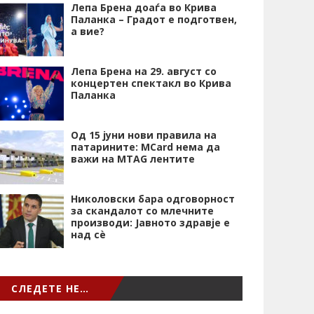
Лепа Брена доаѓа во Крива
Паланка – Градот е подготвен,
а вие?
Лепа Брена на 29. август со
концертен спектакл во Крива
Паланка
Од 15 јуни нови правила на
патарините: MCard нема да
важи на MTAG лентите
Николовски бара одговорност
за скандалот со млечните
производи: Јавното здравје е
над сѐ
СЛЕДЕТЕ НЕ…