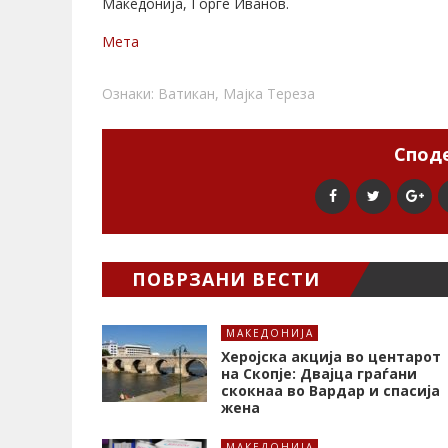
Македонија, Ѓорге Иванов.
Мета
Ознаки:
Ватикан
,
Мајка Тереза
Споде
ПОВРЗАНИ ВЕСТИ
МАКЕДОНИЈА
Херојска акција во центарот
на Скопје: Двајца граѓани
скокнаа во Вардар и спасија
жена
МАКЕДОНИЈА