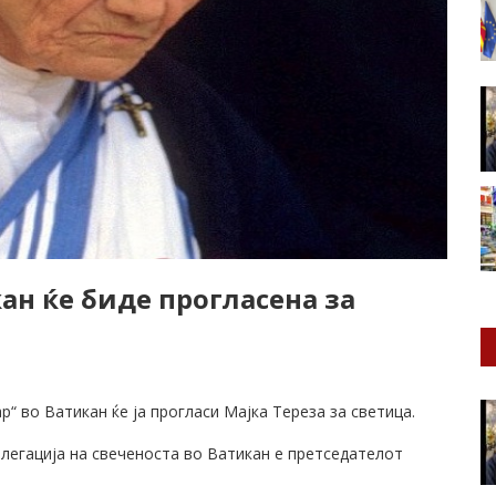
кан ќе биде прогласена за
“ во Ватикан ќе ја прогласи Мајка Тереза за светица.
легација на свеченоста во Ватикан е претседателот