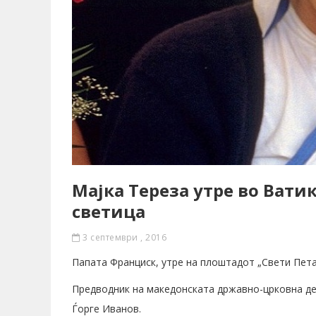
Мајка Тереза утре во Вати
светица
3 септември , 2016
Папата Франциск, утре на плоштадот „Свети Петар
Предводник на македонската државно-црковна де
Ѓорге Иванов.