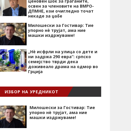
ценовен шок за граѓаните,
освен за членовите на ВМРО-
ДПМНЕ, кои очигледно точат
некаде за џабе
Милошески за Гостивар: Тие
упорно нѐ трујат, ама ние
машки издржуваме!
„Нѐ исфрли на улица со дете и
ни задржа 290 евра“: српско
семејство тврди дека
доживеало драма на одмор во
Грција
ИЗБОР НА УРЕДНИКОТ
Милошески за Гостивар: Тие
упорно нѐ трујат, ама ние
машки издржуваме!