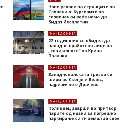
се
Нови услови за странците во
Словенија: Курсевите по
словенечки веќе нема да
бидат бесплатни
МАКЕДОНИЈА
22-годишник се обидел да
нападне вработено лице во
„социјалното“ во Крива
Паланка
МАКЕДОНИЈА
Западнонилската треска се
шири во Скопје и Велес,
најризично е Драчево
МАКЕДОНИЈА
Полицаец заврши во притвор,
парите од казни за погрешно
паркирање си ги земал за себе