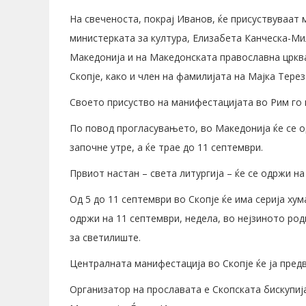
На свеченоста, покрај Иванов, ќе присуствуваат
министерката за култура, Елизабета Канческа-Ми
Македонија и на Македонската православна црква
Скопје, како и член на фамилијата на Мајка Терез
Своето присуство на манифестацијата во Рим го 
По повод прогласувањето, во Македонија ќе се о
започне утре, а ќе трае до 11 септември.
Првиот настан – света литургија – ќе се одржи на
Од 5 до 11 септември во Скопје ќе има серија ху
одржи на 11 септември, недела, во нејзиното род
за светилиште.
Централната манифестација во Скопје ќе ја предв
Организатор на прославата е Скопската бискупиј