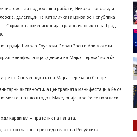
 министерот за надворешни работи, Никола Попоски, и
левска, делегации на Католичката црква во Република
 – Охридска архиепископија, градоначалникот на Град
а.
потврдија Никола Груевски, Зоран Заев и Али Ахмети.
држи манифестација „Денови на Мајка Тереза“ која ќе
 утре во Спомен-куќата на Мајка Тереза во Скопје.
манитарни активности, а централната манифестација ќе се
но место, на плоштадот Македонија, кое ќе се прогласи
оди кардинал – пратеник на папата.
а, а покровител е претседателот на Република