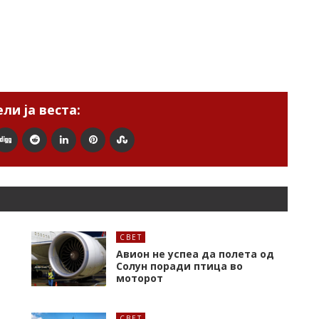
ли ја веста:
СВЕТ
Авион не успеа да полета од
Солун поради птица во
моторот
СВЕТ