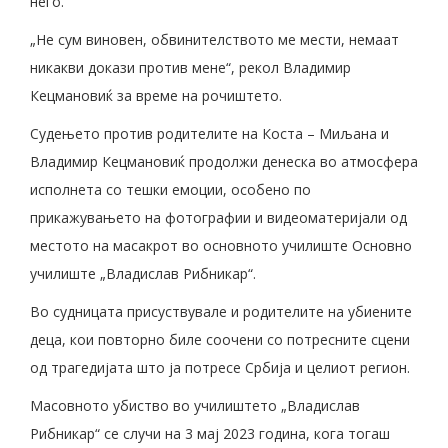
него.
„Не сум виновен, обвинителството ме мести, немаат
никакви докази против мене“, рекол Владимир
Кецмановиќ за време на рочиштето.
Судењето против родителите на Коста – Миљана и
Владимир Кецмановиќ продолжи денеска во атмосфера
исполнета со тешки емоции, особено по
прикажувањето на фотографии и видеоматеријали од
местото на масакрот во основното училиште Основно
училиште „Владислав Рибникар“.
Во судницата присуствувале и родителите на убиените
деца, кои повторно биле соочени со потресните сцени
од трагедијата што ја потресе Србија и целиот регион.
Масовното убиство во училиштето „Владислав
Рибникар“ се случи на 3 мај 2023 година, кога тогаш