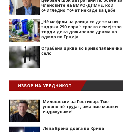
ценовен шок за граѓаните, освен за
членовите на ВМРО-ДПМНЕ, кои
очигледно точат некаде за џабе
„Нѐ исфрли на улица со дете и ни
задржа 290 евра“: српско семејство
тврди дека доживеало драма на
одмор во Грција
Ограбена црква во кривопаланечко
село
ИЗБОР НА УРЕДНИКОТ
Милошески за Гостивар: Тие
упорно нѐ трујат, ама ние машки
издржуваме!
Лепа Брена доаѓа во Крива