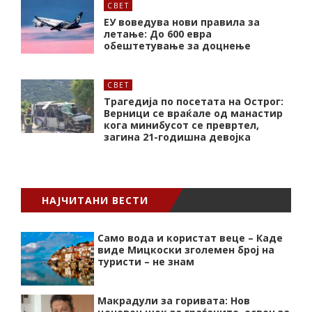
СВЕТ
ЕУ воведува нови правила за
летање: До 600 евра
обештетување за доцнење
СВЕТ
Трагедија по посетата на Острог:
Верници се враќале од манастир
кога минибусот се превртел,
загина 21-годишна девојка
НАЈЧИТАНИ ВЕСТИ
Само вода и користат веце – Каде
виде Мицкоски зголемен број на
туристи – не знам
Макрадули за горивата: Нов