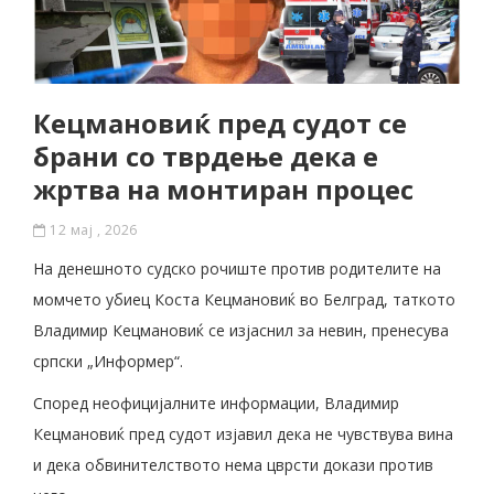
Кецмановиќ пред судот се
брани со тврдење дека е
жртва на монтиран процес
12 мај , 2026
На денешното судско рочиште против родителите на
момчето убиец Коста Кецмановиќ во Белград, таткото
Владимир Кецмановиќ се изјаснил за невин, пренесува
српски „Информер“.
Според неофицијалните информации, Владимир
Кецмановиќ пред судот изјавил дека не чувствува вина
и дека обвинителството нема цврсти докази против