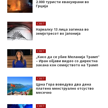
2.000 туристи евакуирани во
Грција
СВЕТ
Најмалку 13 лица загинаа во
земјотресот во Јапонија
СВЕТ
„Како да се убие Меланија Трамп“
– Иран објави видео со директна
закана кон семејството на Трамп
СВЕТ
Црна Гора воведува два дена
платено менструално отсуство
месечно
СВЕТ