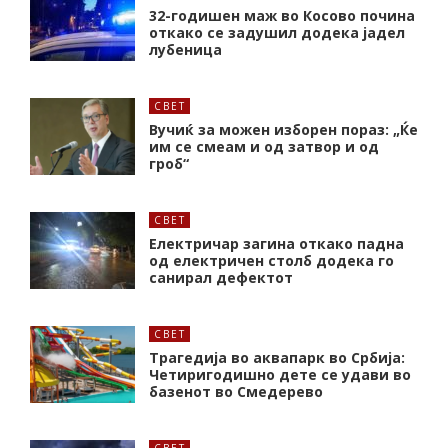
32-годишен маж во Косово почина
откако се задушил додека јадел
лубеница
СВЕТ
Вучиќ за можен изборен пораз: „Ќе
им се смеам и од затвор и од
гроб“
СВЕТ
Електричар загина откако падна
од електричен столб додека го
санирал дефектот
СВЕТ
Трагедија во аквапарк во Србија:
Четиригодишно дете се удави во
базенот во Смедерево