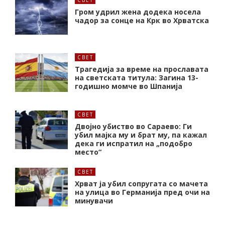
СВЕТ
Гром удрил жена додека носела
чадор за сонце на Крк во Хрватска
СВЕТ
Трагедија за време на прославата
на светската титула: Загина 13-
годишно момче во Шпанија
СВЕТ
Двојно убиство во Сараево: Ги
убил мајка му и брат му, па кажал
дека ги испратил на „подобро
место“
СВЕТ
Хрват ја убил сопругата со мачета
на улица во Германија пред очи на
минувачи