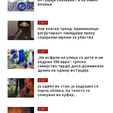
возење
СВЕТ
Нов опасен тренд: Криминалци
регрутираат тинејџери преку
социјални мрежи за убиства
СВЕТ
„Нѐ исфрли на улица со дете и ни
задржа 290 евра“: српско
семејство тврди дека доживеало
драма на одмор во Грција
СВЕТ
Ја одвел во стан, ја задушил со
парче облека, па телото го
спакувал во куфер…
СВЕТ