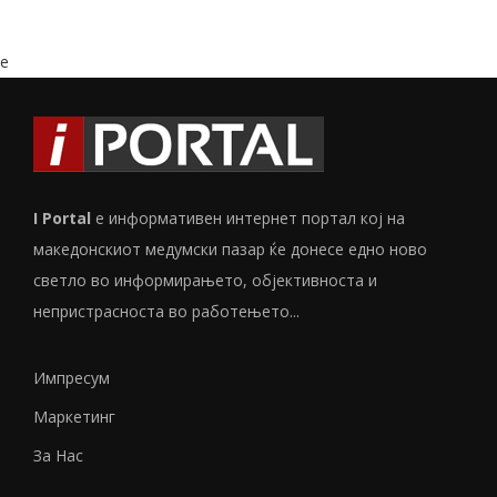
e
I Portal
е информативен интернет портал кој на
македонскиот медумски пазар ќе донесе едно ново
светло во информирањето, објективноста и
непристрасноста во работењето...
Импресум
Маркетинг
За Нас