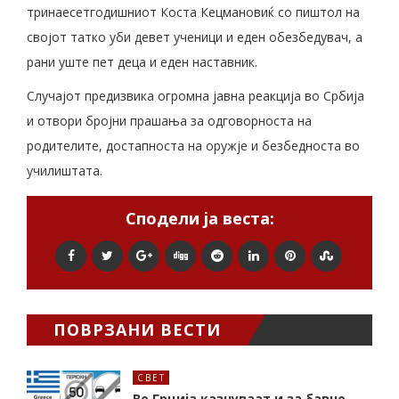
тринаесетгодишниот Коста Кецмановиќ со пиштол на
својот татко уби девет ученици и еден обезбедувач, а
рани уште пет деца и еден наставник.
Случајот предизвика огромна јавна реакција во Србија
и отвори бројни прашања за одговорноста на
родителите, достапноста на оружје и безбедноста во
училиштата.
Сподели ја веста:
ПОВРЗАНИ ВЕСТИ
СВЕТ
Во Грција казнуваат и за бавно