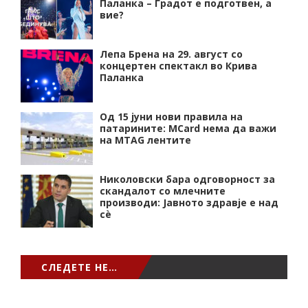
Паланка – Градот е подготвен, а
вие?
Лепа Брена на 29. август со
концертен спектакл во Крива
Паланка
Од 15 јуни нови правила на
патарините: MCard нема да важи
на MTAG лентите
Николовски бара одговорност за
скандалот со млечните
производи: Јавното здравје е над
сѐ
СЛЕДЕТЕ НЕ…