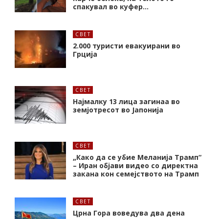
спакувал во куфер…
СВЕТ
2.000 туристи евакуирани во
Грција
СВЕТ
Најмалку 13 лица загинаа во
земјотресот во Јапонија
СВЕТ
„Како да се убие Меланија Трамп“
– Иран објави видео со директна
закана кон семејството на Трамп
СВЕТ
Црна Гора воведува два дена