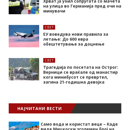
Хрват ја убил сопругата со мачета
на улица во Германија пред очи на
минувачи
СВЕТ
ЕУ воведува нови правила за
летање: До 600 евра
обештетување за доцнење
СВЕТ
Трагедија по посетата на Острог:
Верници се враќале од манастир
кога минибусот се превртел,
загина 21-годишна девојка
НАЈЧИТАНИ ВЕСТИ
Само вода и користат веце – Каде
виде Мицкоски зголемен број на