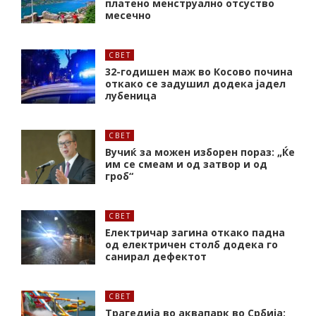
платено менструално отсуство
месечно
СВЕТ
32-годишен маж во Косово почина
откако се задушил додека јадел
лубеница
СВЕТ
Вучиќ за можен изборен пораз: „Ќе
им се смеам и од затвор и од
гроб“
СВЕТ
Електричар загина откако падна
од електричен столб додека го
санирал дефектот
СВЕТ
Трагедија во аквапарк во Србија: