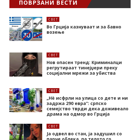
ПОВРЗАНИ ВЕСТИ
СВЕТ
Во Грција казнуваат и за бавно
возење
СВЕТ
Нов опасен тренд: Криминалци
регрутираат тинејџери преку
социјални мрежи за убиства
СВЕТ
„Нѐ исфрли на улица со дете и ни
задржа 290 евра“: српско
семејство тврди дека доживеало
драма на одмор во Грција
СВЕТ
Ја одвел во стан, ја задушил со
парче облека, па телото го