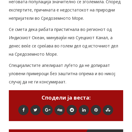
неговата популација значително се зголемила. Според
експертите, причината е недостатокот на природни
непријатели во Средоземното Море.
Се смета дека рибата пристигнала во регионот од
Индискиот Океан, минувајќи низ Суецкиот Канал, а
денес веќе се среќава во голем дел од источниот дел
на Средоземното Море.
Специјалистите апелираат луѓето да не допираат
уловени примероци без заштитна опрема и во никој
случај да не ги консумираат.
Сподели ја веста: