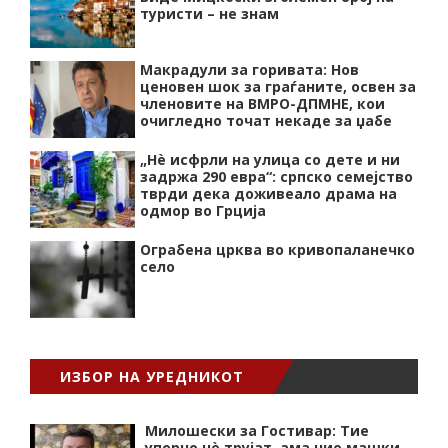
туристи – не знам
Макрадули за горивата: Нов
ценовен шок за граѓаните, освен за
членовите на ВМРО-ДПМНЕ, кои
очигледно точат некаде за џабе
„Нѐ исфрли на улица со дете и ни
задржа 290 евра“: српско семејство
тврди дека доживеало драма на
одмор во Грција
Ограбена црква во кривопаланечко
село
ИЗБОР НА УРЕДНИКОТ
Милошески за Гостивар: Тие
упорно нѐ трујат, ама ние машки