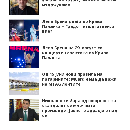
издржуваме!
Лепа Брена доаѓа во Крива
Паланка – Градот е подготвен, а
вие?
Лепа Брена на 29. август со
концертен спектакл во Крива
Паланка
Од 15 јуни нови правила на
патарините: MCard нема да важи
на MTAG лентите
Николовски бара одговорност за
скандалот со млечните
производи: Јавното здравје е над
сѐ