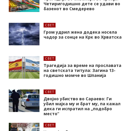
Четиригодишно дете се удави во
базенот во Смедерево
СВЕТ
Гром удрил жена додека носела
чадор за сонце на Крк во Хрватска
СВЕТ
Трагедија за време на прославата
на светската титула: Загина 13-
годишно момче во Шпанија
СВЕТ
Двојно убиство во Сараево: Ги
убил мајка му и брат му, па кажал
дека ги испратил на „подобро
место“
СВЕТ