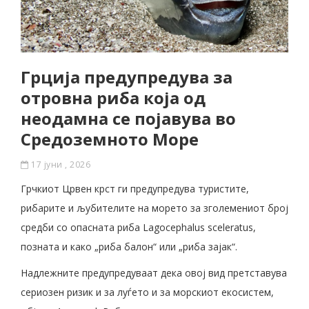
Грција предупредува за
отровна риба која од
неодамна се појавува во
Средоземното Море
17 јуни , 2026
Грчкиот Црвен крст ги предупредува туристите,
рибарите и љубителите на морето за зголемениот број
средби со опасната риба Lagocephalus sceleratus,
позната и како „риба балон“ или „риба зајак“.
Надлежните предупредуваат дека овој вид претставува
сериозен ризик и за луѓето и за морскиот екосистем,