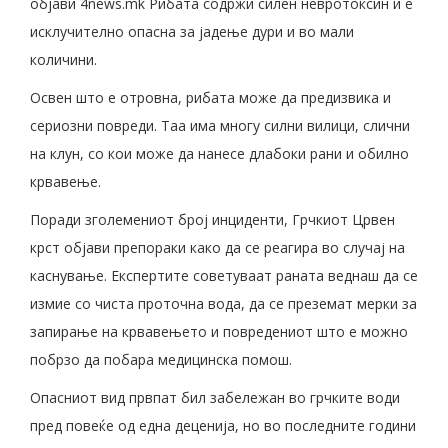
објави 4news.mk Рибата содржи силен невротоксин и е
исклучително опасна за јадење дури и во мали
количини.
Освен што е отровна, рибата може да предизвика и
сериозни повреди. Таа има многу силни вилици, слични
на клун, со кои може да нанесе длабоки рани и обилно
крвавење.
Поради зголемениот број инциденти, Грчкиот Црвен
крст објави препораки како да се реагира во случај на
каснување. Експертите советуваат раната веднаш да се
измие со чиста проточна вода, да се преземат мерки за
запирање на крвавењето и повредениот што е можно
побрзо да побара медицинска помош.
Опасниот вид првпат бил забележан во грчките води
пред повеќе од една деценија, но во последните години