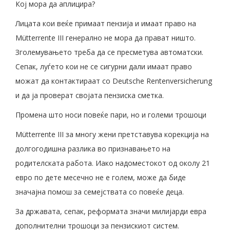
Кој мора да аплицира?
Лицата кои веќе примаат пензија и имаат право на
Mütterrente III генерално не мора да прават ништо.
Зголемувањето треба да се пресметува автоматски.
Сепак, луѓето кои не се сигурни дали имаат право
можат да контактираат со Deutsche Rentenversicherung
и да ја проверат својата пензиска сметка.
Промена што носи повеќе пари, но и големи трошоци
Mütterrente III за многу жени претставува корекција на
долгогодишна разлика во признавањето на
родителската работа. Иако надоместокот од околу 21
евро по дете месечно не е голем, може да биде
значајна помош за семејствата со повеќе деца.
За државата, сепак, реформата значи милијарди евра
дополнителни трошоци за пензискиот систем.