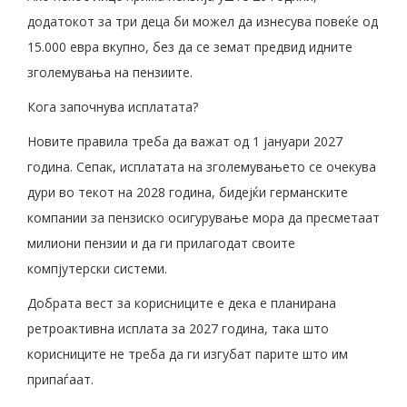
додатокот за три деца би можел да изнесува повеќе од
15.000 евра вкупно, без да се земат предвид идните
зголемувања на пензиите.
Кога започнува исплатата?
Новите правила треба да важат од 1 јануари 2027
година. Сепак, исплатата на зголемувањето се очекува
дури во текот на 2028 година, бидејќи германските
компании за пензиско осигурување мора да пресметаат
милиони пензии и да ги прилагодат своите
компјутерски системи.
Добрата вест за корисниците е дека е планирана
ретроактивна исплата за 2027 година, така што
корисниците не треба да ги изгубат парите што им
припаѓаат.