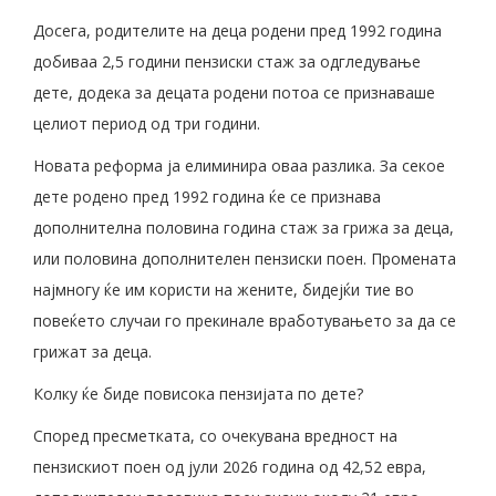
Досега, родителите на деца родени пред 1992 година
добиваа 2,5 години пензиски стаж за одгледување
дете, додека за децата родени потоа се признаваше
целиот период од три години.
Новата реформа ја елиминира оваа разлика. За секое
дете родено пред 1992 година ќе се признава
дополнителна половина година стаж за грижа за деца,
или половина дополнителен пензиски поен. Промената
најмногу ќе им користи на жените, бидејќи тие во
повеќето случаи го прекинале вработувањето за да се
грижат за деца.
Колку ќе биде повисока пензијата по дете?
Според пресметката, со очекувана вредност на
пензискиот поен од јули 2026 година од 42,52 евра,