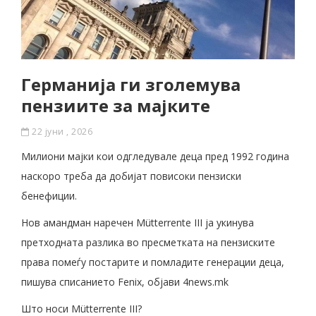
Германија ги зголемува
пензиите за мајките
22 јуни , 2026
Милиони мајки кои одгледувале деца пред 1992 година
наскоро треба да добијат повисоки пензиски
бенефиции.
Нов амандман наречен Mütterrente III ја укинува
претходната разлика во пресметката на пензиските
права помеѓу постарите и помладите генерации деца,
пишува списанието Fenix, објави 4news.mk
Што носи Mütterrente III?