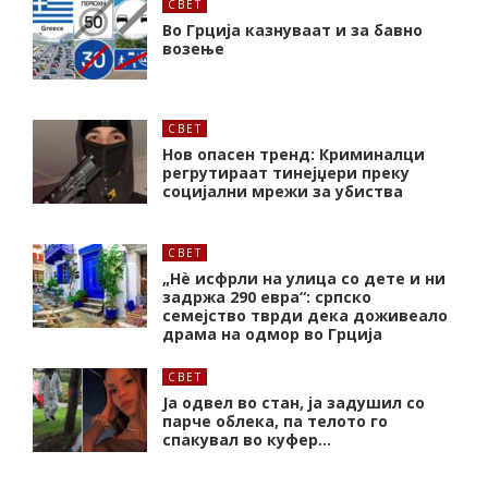
СВЕТ
Во Грција казнуваат и за бавно
возење
СВЕТ
Нов опасен тренд: Криминалци
регрутираат тинејџери преку
социјални мрежи за убиства
СВЕТ
„Нѐ исфрли на улица со дете и ни
задржа 290 евра“: српско
семејство тврди дека доживеало
драма на одмор во Грција
СВЕТ
Ја одвел во стан, ја задушил со
парче облека, па телото го
спакувал во куфер…