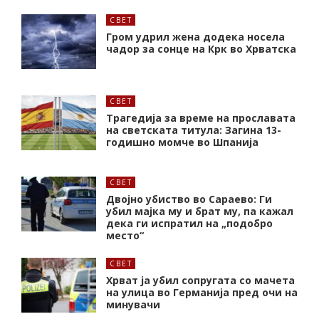
СВЕТ
Гром удрил жена додека носела
чадор за сонце на Крк во Хрватска
СВЕТ
Трагедија за време на прославата
на светската титула: Загина 13-
годишно момче во Шпанија
СВЕТ
Двојно убиство во Сараево: Ги
убил мајка му и брат му, па кажал
дека ги испратил на „подобро
место“
СВЕТ
Хрват ја убил сопругата со мачета
на улица во Германија пред очи на
минувачи