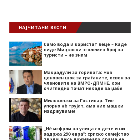
НАЈЧИТАНИ ВЕСТИ
Само вода и користат веце – Каде
виде Мицкоски зголемен број на
туристи – не знам
Макрадули за горивата: Нов
ценовен шок за граѓаните, освен за
членовите на ВМРО-ДПМНЕ, кои
очигледно точат некаде за џабе
Милошески за Гостивар: Тие
упорно нѐ трујат, ама ние машки
издржуваме!
„Нѐ исфрли на улица со дете и ни
задржа 290 евра“: српско семејство
тврди дека доживеало драма на