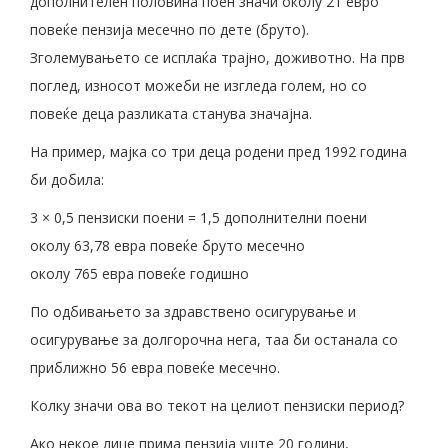
дополнителен половина поен значи околу 21 евро
повеќе пензија месечно по дете (бруто).
Зголемувањето се исплаќа трајно, доживотно. На прв
поглед, износот можеби не изгледа голем, но со
повеќе деца разликата станува значајна.
На пример, мајка со три деца родени пред 1992 година
би добила:
3 × 0,5 пензиски поени = 1,5 дополнителни поени
околу 63,78 евра повеќе бруто месечно
околу 765 евра повеќе годишно
По одбивањето за здравствено осигурување и
осигурување за долгорочна нега, таа би останала со
приближно 56 евра повеќе месечно.
Колку значи ова во текот на целиот пензиски период?
Ако некое лице прима пензија уште 20 години,