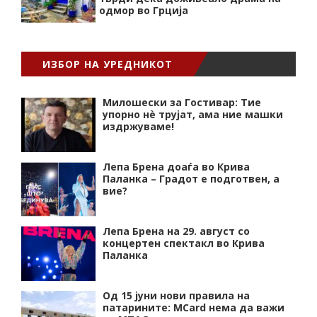
одмор во Грција
ИЗБОР НА УРЕДНИКОТ
Милошески за Гостивар: Тие
упорно нѐ трујат, ама ние машки
издржуваме!
Лепа Брена доаѓа во Крива
Паланка – Градот е подготвен, а
вие?
Лепа Брена на 29. август со
концертен спектакл во Крива
Паланка
Од 15 јуни нови правила на
патарините: MCard нема да важи