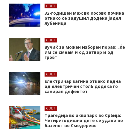
СВЕТ
32-годишен маж во Косово почина
откако се задушил додека јадел
лубеница
СВЕТ
Вучиќ за можен изборен пораз: „Ќе
им се смеам и од затвор и од
гроб“
СВЕТ
Електричар загина откако падна
од електричен столб додека го
санирал дефектот
СВЕТ
Трагедија во аквапарк во Србија:
Четиригодишно дете се удави во
базенот во Смедерево