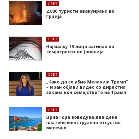
СВЕТ
2.000 туристи евакуирани во
Грција
СВЕТ
Најмалку 13 лица загинаа во
земјотресот во Јапонија
СВЕТ
„Како да се убие Меланија Трамп“
– Иран објави видео со директна
закана кон семејството на Трамп
СВЕТ
Црна Гора воведува два дена
платено менструално отсуство
месечно