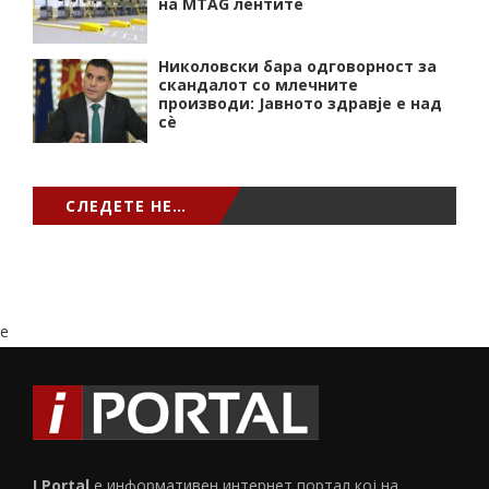
на MTAG лентите
Николовски бара одговорност за
скандалот со млечните
производи: Јавното здравје е над
сѐ
СЛЕДЕТЕ НЕ…
e
I Portal
е информативен интернет портал кој на