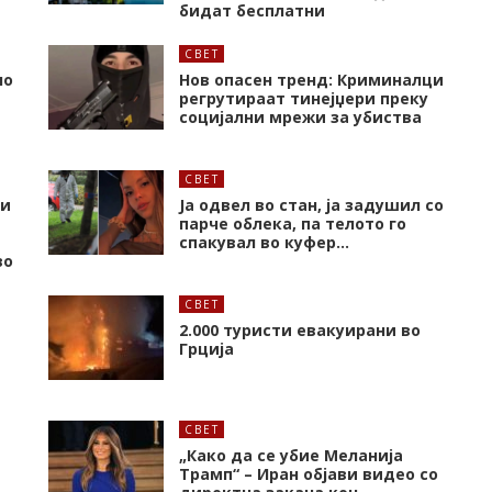
бидат бесплатни
СВЕТ
но
Нов опасен тренд: Криминалци
регрутираат тинејџери преку
социјални мрежи за убиства
СВЕТ
 и
Ја одвел во стан, ја задушил со
парче облека, па телото го
спакувал во куфер…
во
СВЕТ
2.000 туристи евакуирани во
Грција
СВЕТ
„Како да се убие Меланија
Трамп“ – Иран објави видео со