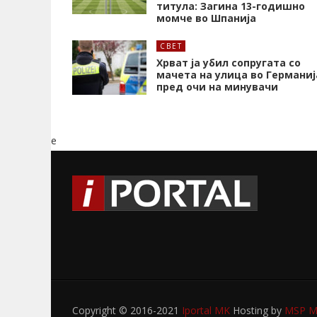
титула: Загина 13-годишно
момче во Шпанија
СВЕТ
Хрват ја убил сопругата со
мачета на улица во Германиј
пред очи на минувачи
e
Copyright © 2016-2021
Iportal MK
Hosting by
MSP My