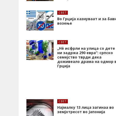
СВЕТ
Во Грција казнуваат и за бав
возење
СВЕТ
„Нѐ исфрли на улица со дете
ни задржа 290 евра“: српско
семејство тврди дека
доживеало драма на одмор 
Грција
СВЕТ
Најмалку 13 лица загинаа во
земјотресот во Јапонија