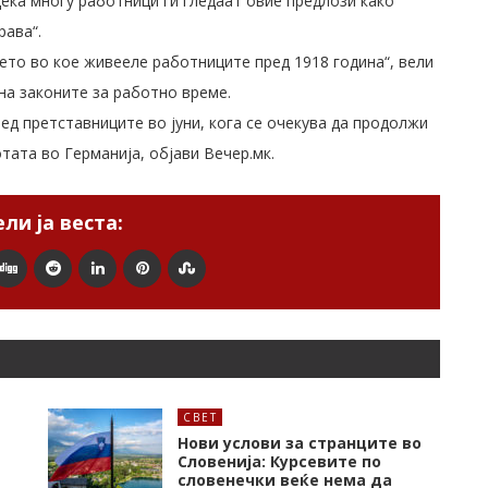
дека многу работници ги гледаат овие предлози како
рава“.
ето во кое живееле работниците пред 1918 година“, вели
на законите за работно време.
ед претставниците во јуни, кога се очекува да продолжи
тата во Германија, објави Вечер.мк.
ли ја веста:
СВЕТ
Нови услови за странците во
Словенија: Курсевите по
словенечки веќе нема да