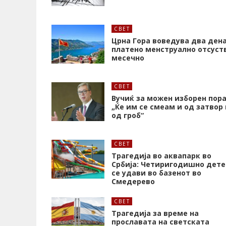
СВЕТ
Црна Гора воведува два ден
платено менструално отсуст
месечно
СВЕТ
Вучиќ за можен изборен пора
„Ќе им се смеам и од затвор 
од гроб“
СВЕТ
Трагедија во аквапарк во
Србија: Четиригодишно дете
се удави во базенот во
Смедерево
СВЕТ
Трагедија за време на
прославата на светската