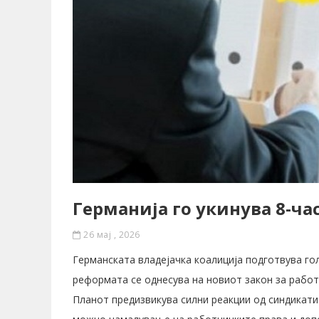
Германија го укинува 8-ча
26 мај , 2026
Германската владејачка коалиција подготвува го
реформата се однесува на новиот закон за работ
Планот предизвикува силни реакции од синдикати