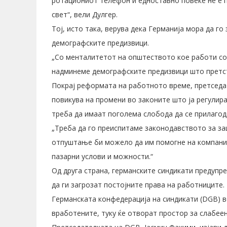
ротациониот телефон и едноставно повеќе не е 
свет“, вели Дулгер.
Тој, исто така, верува дека Германија мора да го
демографските предизвици.
„Со менталитетот на општеството кое работи со
надминеме демографските предизвици што претсто
Покрај реформата на работното време, претседа
повикува на промени во законите што ја регулир
треба да имаат поголема слобода да се прилагод
„Треба да го преиспитаме законодавството за з
отпуштање би можело да им помогне на компани
пазарни услови и можности.“
Од друга страна, германските синдикати предуп
да ги загрозат постојните права на работниците.
Германската конфедерација на синдикати (DGB) 
вработените, туку ќе отворат простор за слабее