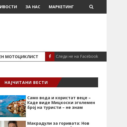
ИВОСТИ
ЗА НАС
МАРКЕТИНГ
Следи не на Facebook
ШЕН МОТОЦИКЛИСТ
СЕВЕРИНА ВО НИК
СЦЕНА
НАЈЧИТАНИ ВЕСТИ
Само вода и користат веце –
Каде виде Мицкоски зголемен
број на туристи – не знам
Макрадули за горивата: Нов