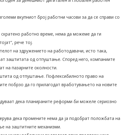
погоден за денешниот дигитален и глобален работен
 зголеми вкупниот број работни часови за да се справи со
 скратено работно време, нема да можеме да ги
јат“, рече тој.
телот на здружението на работодавачи, исто така,
аат заштитата од отпуштање. Според него, компаниите
ат на пазарните околности.
аштита од отпуштање. Пофлексибилното право на
ите побрзо да го прилагодат вработувањето на новите
редуваат дека планираните реформи би можеле сериозно
верува дека промените нема да ја подобрат положбата на
ње на заштитните механизми.