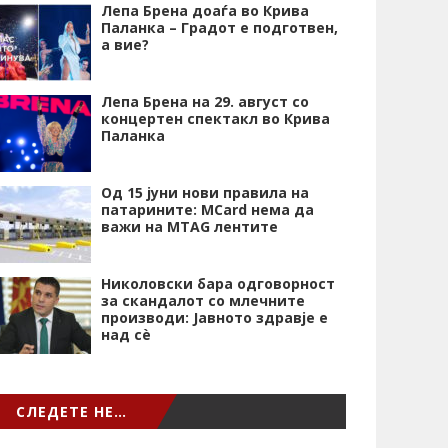
Лепа Брена доаѓа во Крива
Паланка – Градот е подготвен,
а вие?
Лепа Брена на 29. август со
концертен спектакл во Крива
Паланка
Од 15 јуни нови правила на
патарините: MCard нема да
важи на MTAG лентите
Николовски бара одговорност
за скандалот со млечните
производи: Јавното здравје е
над сѐ
СЛЕДЕТЕ НЕ…