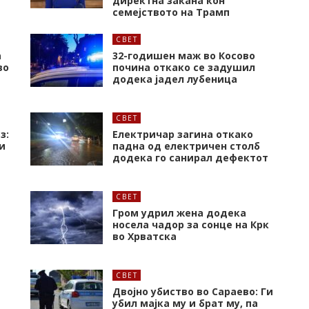
директна закана кон
семејството на Трамп
СВЕТ
а
32-годишен маж во Косово
во
почина откако се задушил
додека јадел лубеница
СВЕТ
з:
Електричар загина откако
и
падна од електричен столб
додека го санирал дефектот
СВЕТ
Гром удрил жена додека
носела чадор за сонце на Крк
во Хрватска
СВЕТ
Двојно убиство во Сараево: Ги
убил мајка му и брат му, па