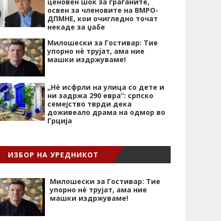
ценовен шок за граѓаните,
освен за членовите на ВМРО-
ДПМНЕ, кои очигледно точат
некаде за џабе
Милошески за Гостивар: Тие
упорно нѐ трујат, ама ние
машки издржуваме!
„Нѐ исфрли на улица со дете и
ни задржа 290 евра“: српско
семејство тврди дека
доживеало драма на одмор во
Грција
ИЗБОР НА УРЕДНИКОТ
Милошески за Гостивар: Тие
упорно нѐ трујат, ама ние
машки издржуваме!