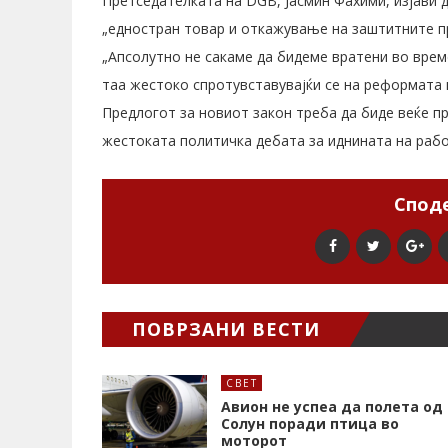
Претседателката на DGB, Јасмин Фахими, изјави 
„едностран товар и откажување на заштитните п
„Апсолутно не сакаме да бидеме вратени во врем
таа жестоко спротувставувајќи се на реформата 
Предлогот за новиот закон треба да биде веќе пр
жестоката политичка дебата за иднината на рабо
Споде
ПОВРЗАНИ ВЕСТИ
СВЕТ
Авион не успеа да полета од
Солун поради птица во
моторот