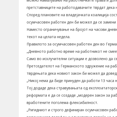
можно намалување на работничките права и допо
претставниците на работодавачите тврдат дека н
Според плановите на владејачката коалиција сос
осумчасовен работен ден би можел да се замени
Наместо ограничување на бројот на часови днев
текот на целата недела.
Правилото за осумчасовен работен ден во Герман
„Дневното работно време на работникот не смее 
Само во исклучителни ситуации е дозволено да се
Претседателот на Германското здружение на рабо
тврдењата дека новиот закон би можел да довед
„Никој нема да биде принуден да работи 13 часа н
Тој додаде дека стравувањата од експлоататорск
реформата е да се создаде „модерен закон за ра
вработените поголема флексибилност.
„Ригидниот и строго дефиниран осумчасовен раб