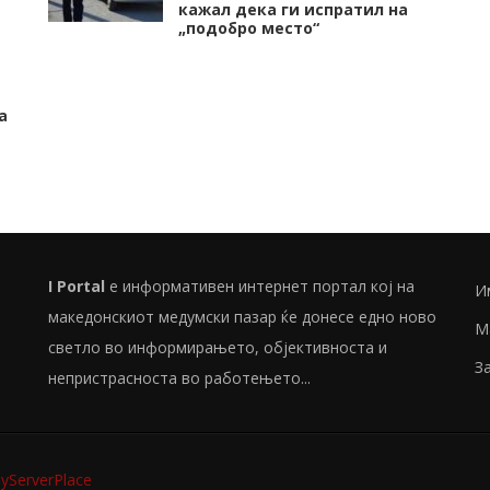
кажал дека ги испратил на
„подобро место“
а
I Portal
е информативен интернет портал кој на
И
македонскиот медумски пазар ќе донесе едно ново
М
светло во информирањето, објективноста и
З
непристрасноста во работењето...
ServerPlace