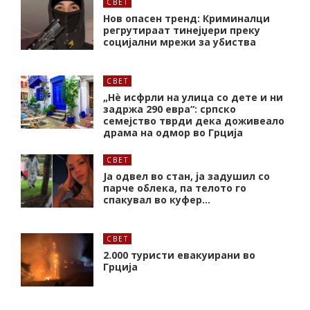
СВЕТ
Нов опасен тренд: Криминалци
регрутираат тинејџери преку
социјални мрежи за убиства
СВЕТ
„Нѐ исфрли на улица со дете и ни
задржа 290 евра“: српско
семејство тврди дека доживеало
драма на одмор во Грција
СВЕТ
Ја одвел во стан, ја задушил со
парче облека, па телото го
спакувал во куфер…
СВЕТ
2.000 туристи евакуирани во
Грција