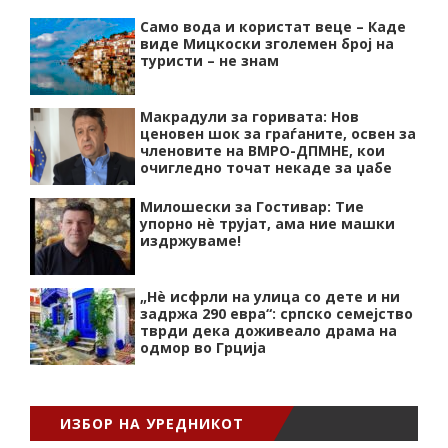
Само вода и користат веце – Каде
виде Мицкоски зголемен број на
туристи – не знам
Макрадули за горивата: Нов
ценовен шок за граѓаните, освен за
членовите на ВМРО-ДПМНЕ, кои
очигледно точат некаде за џабе
Милошески за Гостивар: Тие
упорно нѐ трујат, ама ние машки
издржуваме!
„Нѐ исфрли на улица со дете и ни
задржа 290 евра“: српско семејство
тврди дека доживеало драма на
одмор во Грција
ИЗБОР НА УРЕДНИКОТ