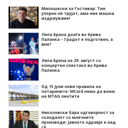
Милошески за Гостивар: Тие
упорно нѐ трујат, ама ние машки
издржуваме!
Лепа Брена доаѓа во Крива
Паланка – Градот е подготвен, а
вие?
Лепа Брена на 29. август со
концертен спектакл во Крива
Паланка
Од 15 јуни нови правила на
патарините: MCard нема да важи
на MTAG лентите
Николовски бара одговорност за
скандалот со млечните
производи: Јавното здравје е над
сѐ