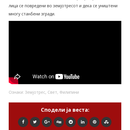
лица се повредени во земјотресот и дека се уништени
многу станбени згради.
Ознаки:
Земјотрес
,
Свет
,
Филипини
Сподели ја веста: