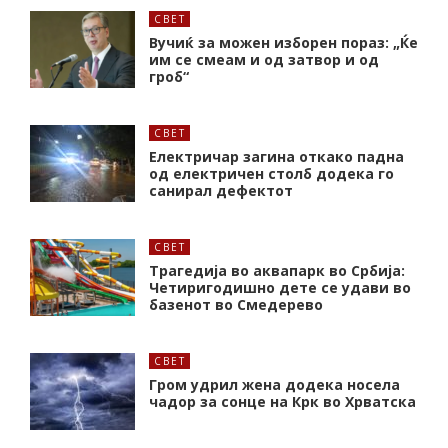
СВЕТ
Вучиќ за можен изборен пораз: „Ќе
им се смеам и од затвор и од
гроб“
СВЕТ
Електричар загина откако падна
од електричен столб додека го
санирал дефектот
СВЕТ
Трагедија во аквапарк во Србија:
Четиригодишно дете се удави во
базенот во Смедерево
СВЕТ
Гром удрил жена додека носела
чадор за сонце на Крк во Хрватска