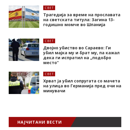
СВЕТ
Трагедија за време на прославата
на светската титула: Загина 13-
годишно момче во Шпанија
СВЕТ
Двојно убиство во Сараево: Ги
убил мајка му и брат му, па кажал
дека ги испратил на „подобро
место“
СВЕТ
Хрват ја убил сопругата со мачета
на улица во Германија пред очи на
минувачи
НАЈЧИТАНИ ВЕСТИ