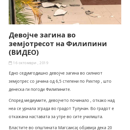
Девојче загина во
земјотресот на Филипини
(ВИДЕО)
16 октомври , 2019
Eднo седумгодишно девојче загина во силниот
земјотрес со јачина од 6,5 степени по Рихтер , што
денеска ги погоди Филипините.
Според медиумите, девојчето починало , откако над
неа се урнала зграда во градот Тулунан. Во градот е
откажана наставата за утре во сите училишта.
Властите во општината Магсаисај објавија дека 20