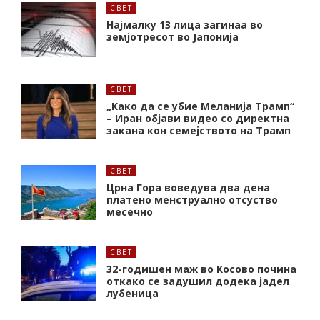
СВЕТ
Најмалку 13 лица загинаа во
земјотресот во Јапонија
СВЕТ
„Како да се убие Меланија Трамп“
– Иран објави видео со директна
закана кон семејството на Трамп
СВЕТ
Црна Гора воведува два дена
платено менструално отсуство
месечно
СВЕТ
32-годишен маж во Косово почина
откако се задушил додека јадел
лубеница