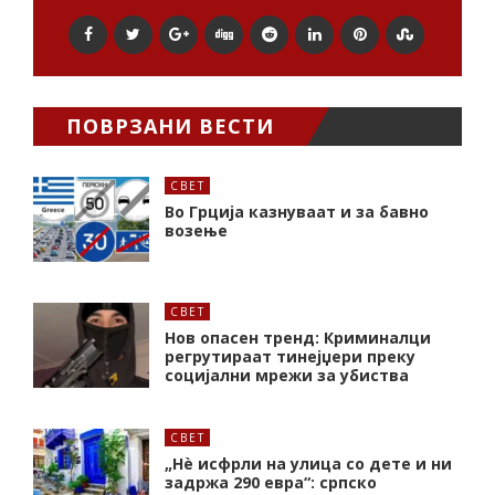
ПОВРЗАНИ ВЕСТИ
СВЕТ
Во Грција казнуваат и за бавно
возење
СВЕТ
Нов опасен тренд: Криминалци
регрутираат тинејџери преку
социјални мрежи за убиства
СВЕТ
„Нѐ исфрли на улица со дете и ни
задржа 290 евра“: српско