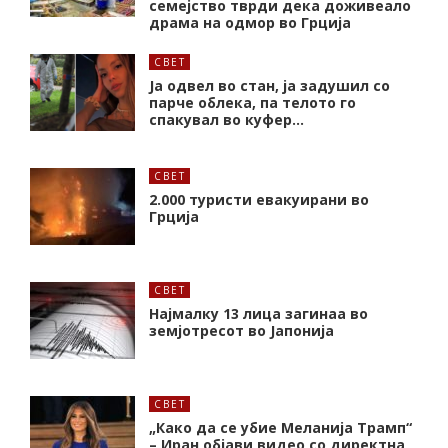
семејство тврди дека доживеало
драма на одмор во Грција
СВЕТ
Ја одвел во стан, ја задушил со
парче облека, па телото го
спакувал во куфер…
СВЕТ
2.000 туристи евакуирани во
Грција
СВЕТ
Најмалку 13 лица загинаа во
земјотресот во Јапонија
СВЕТ
„Како да се убие Меланија Трамп“
– Иран објави видео со директна