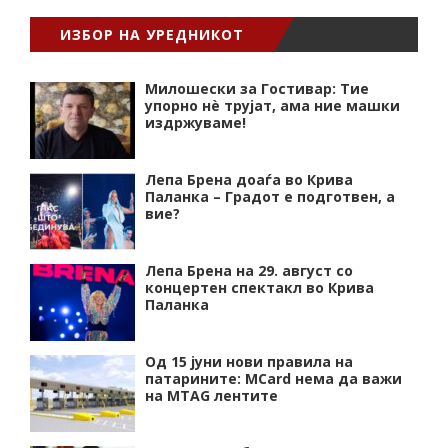
ИЗБОР НА УРЕДНИКОТ
Милошески за Гостивар: Тие
упорно нѐ трујат, ама ние машки
издржуваме!
Лепа Брена доаѓа во Крива
Паланка – Градот е подготвен, а
вие?
Лепа Брена на 29. август со
концертен спектакл во Крива
Паланка
Од 15 јуни нови правила на
патарините: MCard нема да важи
на MTAG лентите