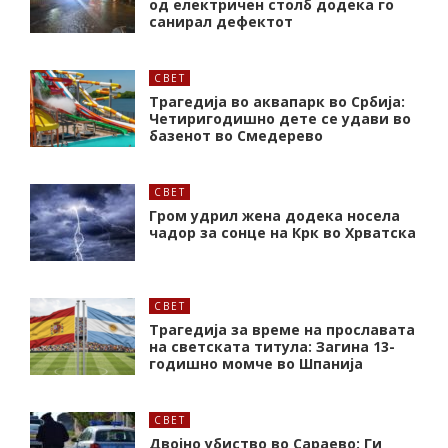
од електричен столб додека го
санирал дефектот
СВЕТ
Трагедија во аквапарк во Србија:
Четиригодишно дете се удави во
базенот во Смедерево
СВЕТ
Гром удрил жена додека носела
чадор за сонце на Крк во Хрватска
СВЕТ
Трагедија за време на прославата
на светската титула: Загина 13-
годишно момче во Шпанија
СВЕТ
Двојно убиство во Сараево: Ги