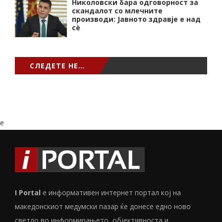
Николовски бара одговорност за
скандалот со млечните
производи: Јавното здравје е над
сѐ
СЛЕДЕТЕ НЕ…
e
I Portal
е информативен интернет портал кој на
македонскиот медумски пазар ќе донесе едно ново
светло во информирањето, објективноста и