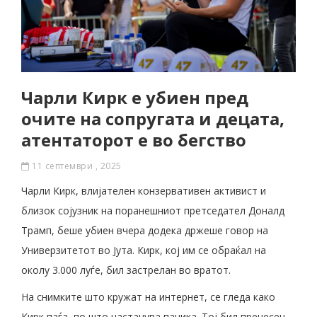
Чарли Кирк е убиен пред
очите на сопругата и децата,
атентаторот е во бегство
11 септември , 2025
Чарли Кирк, влијателен конзервативен активист и
близок сојузник на поранешниот претседател Доналд
Трамп, беше убиен вчера додека држеше говор на
Универзитетот во Јута. Кирк, кој им се обраќал на
околу 3.000 луѓе, бил застрелан во вратот.
На снимките што кружат на интернет, се гледа како
Кирк паѓа, по што настанува паника. Тој бил пренесен