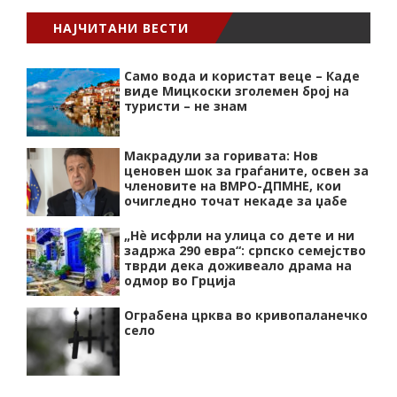
НАЈЧИТАНИ ВЕСТИ
Само вода и користат веце – Каде
виде Мицкоски зголемен број на
туристи – не знам
Макрадули за горивата: Нов
ценовен шок за граѓаните, освен за
членовите на ВМРО-ДПМНЕ, кои
очигледно точат некаде за џабе
„Нѐ исфрли на улица со дете и ни
задржа 290 евра“: српско семејство
тврди дека доживеало драма на
одмор во Грција
Ограбена црква во кривопаланечко
село