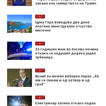
закана кон семејството на Трамп
СВЕТ
Црна Гора воведува два дена
платено менструално отсуство
месечно
СВЕТ
32-годишен маж во Косово почина
откако се задушил додека јадел
лубеница
СВЕТ
Вучиќ за можен изборен пораз: „Ќе
им се смеам и од затвор и од
гроб“
СВЕТ
Електричар загина откако падна