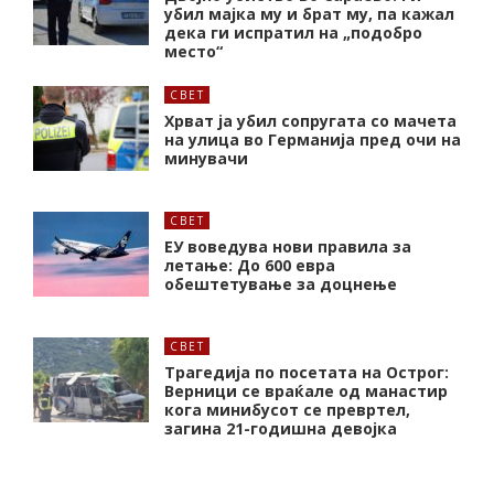
убил мајка му и брат му, па кажал
дека ги испратил на „подобро
место“
СВЕТ
Хрват ја убил сопругата со мачета
на улица во Германија пред очи на
минувачи
СВЕТ
ЕУ воведува нови правила за
летање: До 600 евра
обештетување за доцнење
СВЕТ
Трагедија по посетата на Острог:
Верници се враќале од манастир
кога минибусот се превртел,
загина 21-годишна девојка