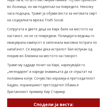
во болница, но им подлегнал на повредите. Неколку
часа подоцна, Трамп ја објави веста за неговата смрт
на социјалната мрежа Truth Social.
Сопругата и двете деца на Кирк биле на местото на
настанот, но не се повредени. Полицијата веднаш го
евакуирала кампусот и започнала масовна потрага по
напаѓачот. Се верува дека истрелот бил испукан од
покрив во близина на местото на говорот.
Трамп му оддаде почит на Кирк, нарекувајќи го
„легендарен“ и нареди знамињата да се спуштат на
половина копје. Сочувство изразија и претседателот
Бајден, поранешниот претседател Обама и
британскиот премиер Кир Стармер.
Сподели ја веста: