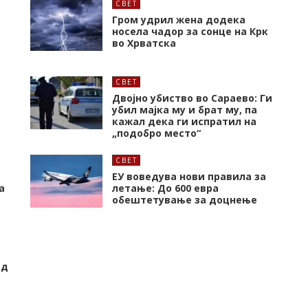
СВЕТ
Гром удрил жена додека
носела чадор за сонце на Крк
во Хрватска
СВЕТ
Двојно убиство во Сараево: Ги
убил мајка му и брат му, па
кажал дека ги испратил на
„подобро место“
СВЕТ
ЕУ воведува нови правила за
а
летање: До 600 евра
обештетување за доцнење
од