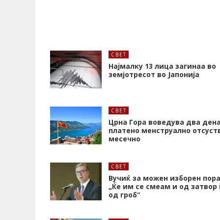
СВЕТ
Најмалку 13 лица загинаа во
земјотресот во Јапонија
СВЕТ
Црна Гора воведува два ден
платено менструално отсуст
месечно
СВЕТ
Вучиќ за можен изборен пора
„Ќе им се смеам и од затвор 
од гроб“