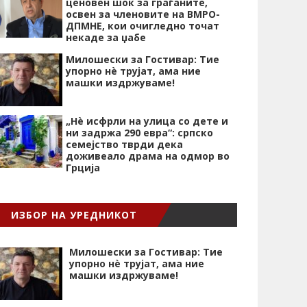
ценовен шок за граѓаните,
освен за членовите на ВМРО-
ДПМНЕ, кои очигледно точат
некаде за џабе
Милошески за Гостивар: Тие
упорно нѐ трујат, ама ние
машки издржуваме!
„Нѐ исфрли на улица со дете и
ни задржа 290 евра“: српско
семејство тврди дека
доживеало драма на одмор во
Грција
ИЗБОР НА УРЕДНИКОТ
Милошески за Гостивар: Тие
упорно нѐ трујат, ама ние
машки издржуваме!