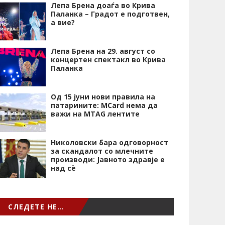
Лепа Брена доаѓа во Крива
Паланка – Градот е подготвен,
а вие?
Лепа Брена на 29. август со
концертен спектакл во Крива
Паланка
Од 15 јуни нови правила на
патарините: MCard нема да
важи на MTAG лентите
Николовски бара одговорност
за скандалот со млечните
производи: Јавното здравје е
над сѐ
СЛЕДЕТЕ НЕ…