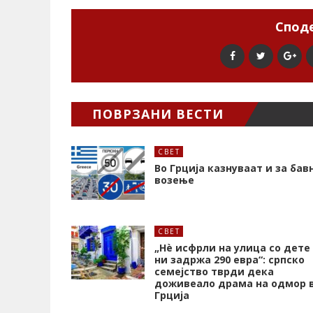
Споде
ПОВРЗАНИ ВЕСТИ
СВЕТ
Во Грција казнуваат и за бав
возење
СВЕТ
„Нѐ исфрли на улица со дете
ни задржа 290 евра“: српско
семејство тврди дека
доживеало драма на одмор 
Грција