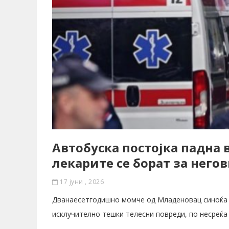
Автобуска постојка падна
лекарите се борат за него
17 јуни , 2026
Дванаесетгодишно момче од Младеновац синоќа 
исклучително тешки телесни повреди, по несреќа 