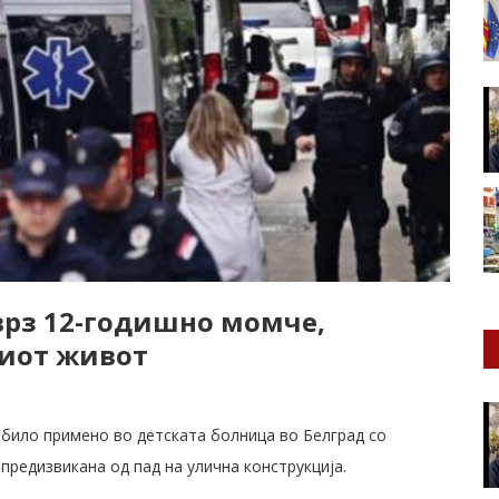
 врз 12-годишно момче,
виот живот
било примено во детската болница во Белград со
предизвикана од пад на улична конструкција.