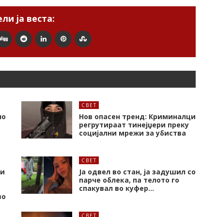
ли ја веста:
СВЕТ
но
Нов опасен тренд: Криминалци
регрутираат тинејџери преку
социјални мрежи за убиства
СВЕТ
 и
Ја одвел во стан, ја задушил со
парче облека, па телото го
спакувал во куфер…
во
СВЕТ