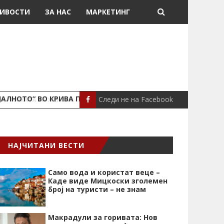
ИВОСТИ
ЗА НАС
МАРКЕТИНГ
Следи не на Facebook
ЈАЛНОТО“ ВО КРИВА ПАЛАНКА
ПОЖАР ВО СТАН
ЛОКАЛНО
НАЈЧИТАНИ ВЕСТИ
Само вода и користат веце –
Каде виде Мицкоски зголемен
број на туристи – не знам
Макрадули за горивата: Нов