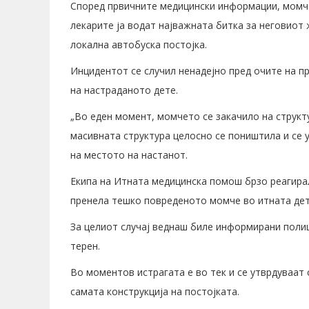
Според првичните медицински информации, момче
лекарите ја водат најважната битка за неговиот 
локална автобуска постојка.
Инцидентот се случил ненадејно пред очите на п
на настраданото дете.
„Во еден момент, момчето се закачило на структу
масивната структура целосно се поништила и се 
на местото на настанот.
Екипа на Итната медицинска помош брзо реагира
пренела тешко повреденото момче во итната детс
За целиот случај веднаш биле информирани полиц
терен.
Во моментов истрагата е во тек и се утврдуваат 
самата конструкција на постојката.