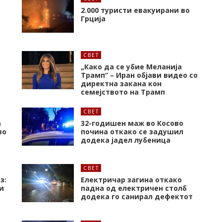
2.000 туристи евакуирани во
Грција
СВЕТ
„Како да се убие Меланија
Трамп“ – Иран објави видео со
директна закана кон
семејството на Трамп
СВЕТ
а
32-годишен маж во Косово
во
почина откако се задушил
додека јадел лубеница
СВЕТ
з:
Електричар загина откако
и
падна од електричен столб
додека го санирал дефектот