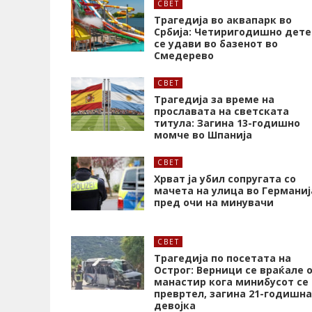
СВЕТ
Трагедија во аквапарк во
Србија: Четиригодишно дете
се удави во базенот во
Смедерево
СВЕТ
Трагедија за време на
прославата на светската
титула: Загина 13-годишно
момче во Шпанија
СВЕТ
Хрват ја убил сопругата со
мачета на улица во Германиј
пред очи на минувачи
СВЕТ
Трагедија по посетата на
Острог: Верници се враќале 
манастир кога минибусот се
превртел, загина 21-годишна
девојка