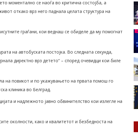
то моментално се наоѓа во критична состојба, а
живот откако врз него паднала целата структура на
рисутните граѓани, кои веднаш се обиделе да му помогнат
рата на автобуската постојка. Во следната секунда,
урнала директно врз детето“ – според очевидци кои биле
ла на повикот и по укажувањето на првата помош го
ка клиника во Белград.
ијата и надлежното јавно обвинителство кои излегле на
сите околности, како и квалитетот и безбедноста на