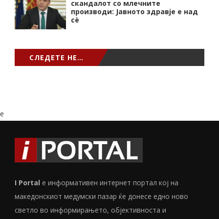
скандалот со млечните
производи: Јавното здравје е над
сѐ
СЛЕДЕТЕ НЕ…
e
I Portal
е информативен интернет портал кој на
македонскиот медумски пазар ќе донесе едно ново
светло во информирањето, објективноста и