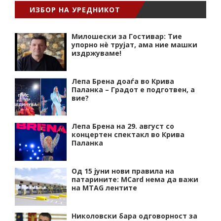
ИЗБОР НА УРЕДНИКОТ
Милошески за Гостивар: Тие
упорно нѐ трујат, ама ние машки
издржуваме!
Лепа Брена доаѓа во Крива
Паланка – Градот е подготвен, а
вие?
Лепа Брена на 29. август со
концертен спектакл во Крива
Паланка
Од 15 јуни нови правила на
патарините: MCard нема да важи
на MTAG лентите
Николовски бара одговорност за