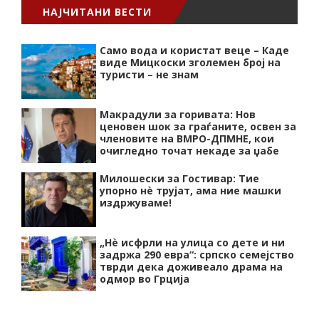
НАЈЧИТАНИ ВЕСТИ
Само вода и користат веце – Каде
виде Мицкоски зголемен број на
туристи – не знам
Макрадули за горивата: Нов
ценовен шок за граѓаните, освен за
членовите на ВМРО-ДПМНЕ, кои
очигледно точат некаде за џабе
Милошески за Гостивар: Тие
упорно нѐ трујат, ама ние машки
издржуваме!
„Нѐ исфрли на улица со дете и ни
задржа 290 евра“: српско семејство
тврди дека доживеало драма на
одмор во Грција