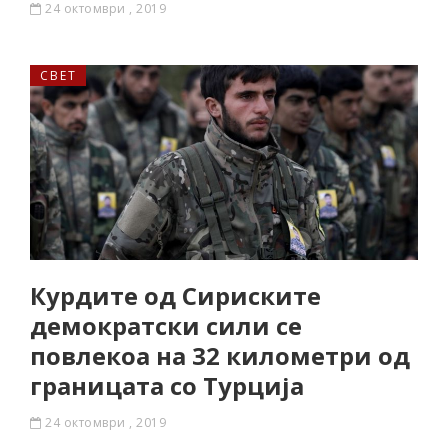
24 октомври , 2019
СВЕТ
Курдите од Сириските
демократски сили се
повлекоа на 32 километри од
границата со Турција
24 октомври , 2019