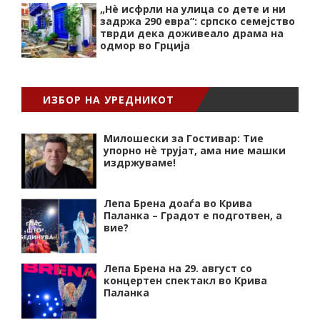
„Нѐ исфрли на улица со дете и ни
задржа 290 евра“: српско семејство
тврди дека доживеало драма на
одмор во Грција
ИЗБОР НА УРЕДНИКОТ
Милошески за Гостивар: Тие
упорно нѐ трујат, ама ние машки
издржуваме!
Лепа Брена доаѓа во Крива
Паланка – Градот е подготвен, а
вие?
Лепа Брена на 29. август со
концертен спектакл во Крива
Паланка