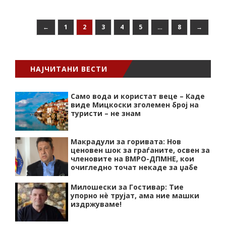
←
1
2
3
4
5
…
8
→
НАЈЧИТАНИ ВЕСТИ
Само вода и користат веце – Каде
виде Мицкоски зголемен број на
туристи – не знам
Макрадули за горивата: Нов
ценовен шок за граѓаните, освен за
членовите на ВМРО-ДПМНЕ, кои
очигледно точат некаде за џабе
Милошески за Гостивар: Тие
упорно нѐ трујат, ама ние машки
издржуваме!