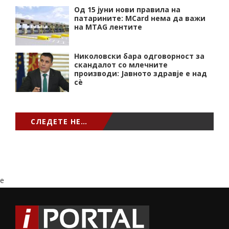
Од 15 јуни нови правила на
патарините: MCard нема да важи
на MTAG лентите
Николовски бара одговорност за
скандалот со млечните
производи: Јавното здравје е над
сѐ
СЛЕДЕТЕ НЕ…
e