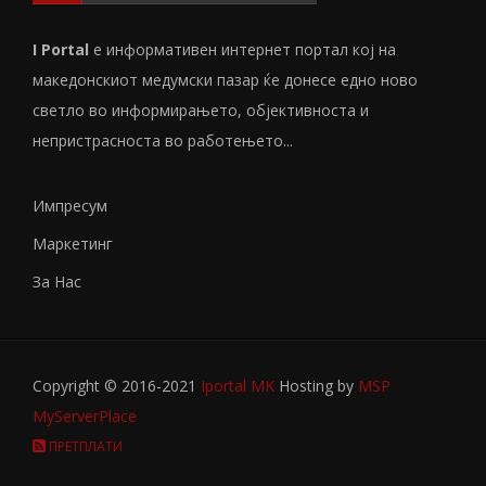
I Portal
е информативен интернет портал кој на
македонскиот медумски пазар ќе донесе едно ново
светло во информирањето, објективноста и
непристрасноста во работењето...
Импресум
Маркетинг
За Нас
Copyright © 2016-2021
Iportal MK
Hosting by
MSP
MyServerPlace
ПРЕТПЛАТИ