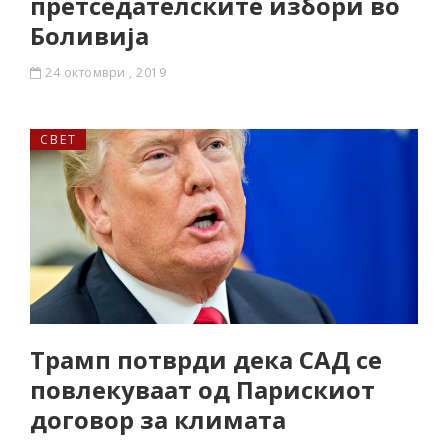
претседателските избори во
Боливија
24 октомври , 2019
СВЕТ
Трамп потврди дека САД се
повлекуваат од Парискиот
договор за климата