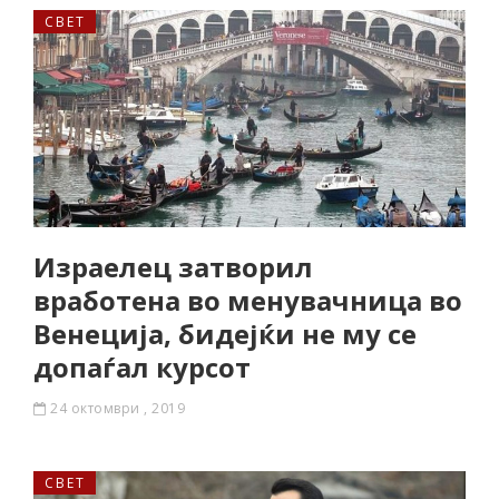
СВЕТ
Израелец затворил
вработена во менувачница во
Венеција, бидејќи не му се
допаѓал курсот
24 октомври , 2019
СВЕТ