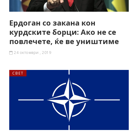
Ердоган со закана кон
курдските борци: Ако не се
повлечете, ќе ве уништиме
24 октомври , 2019
СВЕТ