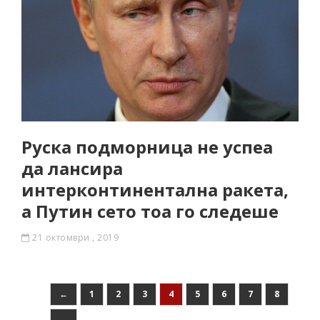
Руска подморница не успеа
да лансира
интерконтинентална ракета,
а Путин сето тоа го следеше
21 октомври , 2019
←
1
2
3
4
5
6
7
8
→