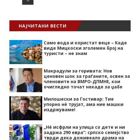
НАЈЧИТАНИ ВЕСТИ
Само вода и користат веце – Каде
виде Мицкоски зголемен број на
туристи – не знам
Макрадули за горивата: Нов
ценовен шок за граѓаните, освен за
членовите на ВМРО-ДПМНЕ, кои
очигледно точат некаде за џабе
Милошески за Гостивар: Тие
упорно нѐ трујат, ама ние машки
издржуваме!
„Нѐ исфрли на улица со дете и ни
задржа 290 евра“: српско семејство
тврди дека доживеало драма на