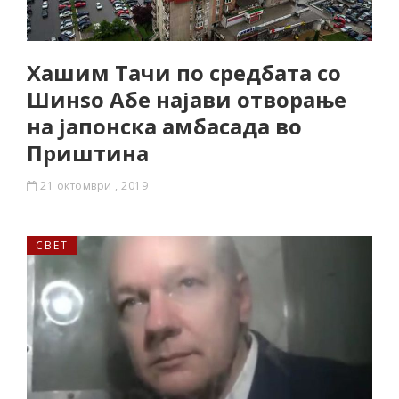
Хашим Тачи по средбата со
Шинѕо Абе најави отворање
на јапонска амбасада во
Приштина
21 октомври , 2019
СВЕТ