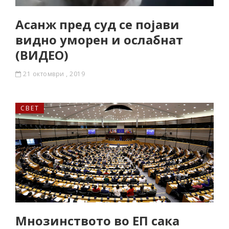
Асанж пред суд се појави
видно уморен и ослабнат
(ВИДЕО)
21 октомври , 2019
СВЕТ
Мнозинството во ЕП сака