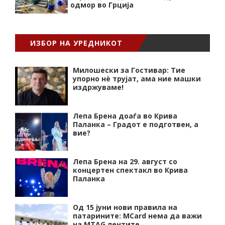
одмор во Грција
ИЗБОР НА УРЕДНИКОТ
Милошески за Гостивар: Тие
упорно нѐ трујат, ама ние машки
издржуваме!
Лепа Брена доаѓа во Крива
Паланка – Градот е подготвен, а
вие?
Лепа Брена на 29. август со
концертен спектакл во Крива
Паланка
Од 15 јуни нови правила на
патарините: MCard нема да важи
на MTAG лентите