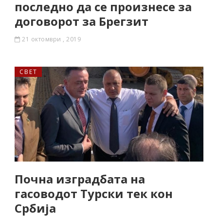
последно да се произнесе за
договорот за Брегзит
21 октомври , 2019
СВЕТ
Почна изградбата на
гасоводот Турски тек кон
Србија