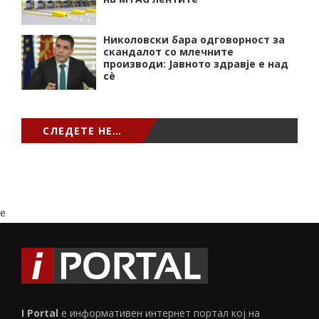
Николовски бара одговорност за
скандалот со млечните
производи: Јавното здравје е над
сѐ
СЛЕДЕТЕ НЕ…
e
I Portal
е информативен интернет портал кој на