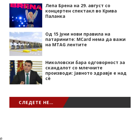
Лепа Брена на 29. август со
концертен спектакл во Крива
Паланка
Од 15 јуни нови правила на
патарините: MCard нема да важи
на MTAG лентите
Николовски бара одговорност за
скандалот со млечните
производи: Јавното здравје е над
сѐ
СЛЕДЕТЕ НЕ…
e