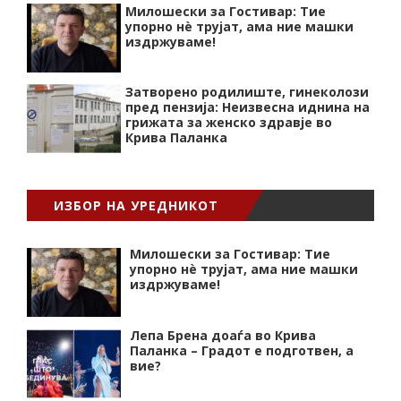
Милошески за Гостивар: Тие
упорно нѐ трујат, ама ние машки
издржуваме!
Затворено родилиште, гинеколози
пред пензија: Неизвесна иднина на
грижата за женско здравје во
Крива Паланка
ИЗБОР НА УРЕДНИКОТ
Милошески за Гостивар: Тие
упорно нѐ трујат, ама ние машки
издржуваме!
Лепа Брена доаѓа во Крива
Паланка – Градот е подготвен, а
вие?