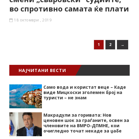
во спротивно самата ќе плати
18 октомври , 2019
1
2
→
НАЈЧИТАНИ ВЕСТИ
Само вода и користат веце – Каде
виде Мицкоски зголемен број на
туристи – не знам
Макрадули за горивата: Нов
ценовен шок за граѓаните, освен за
членовите на ВМРО-ДПМНЕ, кои
очигледно точат некаде за џабе