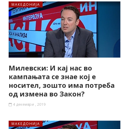
МАКЕДОНИЈА
Милевски: И кај нас во
кампањата се знае кој е
носител, зошто има потреба
од измена во Закон?
4 декември , 2019
МАКЕДОНИЈА