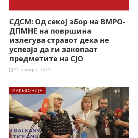
СДСМ: Од секој збор на ВМРО-
ДПМНЕ на површина
излегува стравот дека не
успеаја да ги закопаат
предметите на СЈО
23 ноември , 2019
МАКЕДОНИЈА