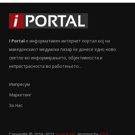
I Portal
е информативен интернет портал кој на
македонскиот медумски пазар ќе донесе едно ново
светло во информирањето, објективноста и
непристрасноста во работењето...
Импресум
Маркетинг
За Нас
Copyright © 2016-2021
Iportal MK
Hosting by
MSP