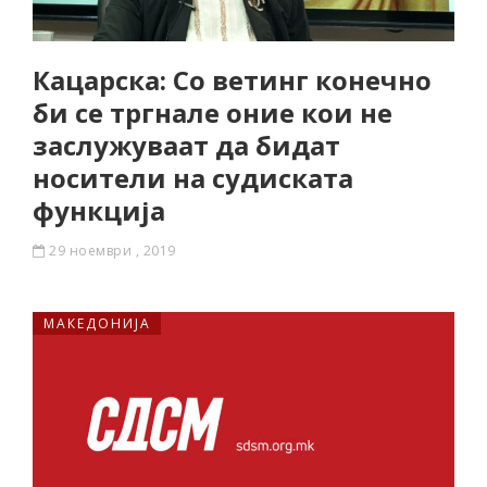
Кацарска: Со ветинг конечно
би се тргнале оние кои не
заслужуваат да бидат
носители на судиската
функција
29 ноември , 2019
МАКЕДОНИЈА