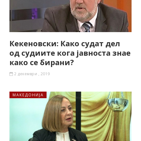
Кекеновски: Како судат дел
од судиите кога јавноста знае
како се бирани?
2 декември , 2019
МАКЕДОНИЈА