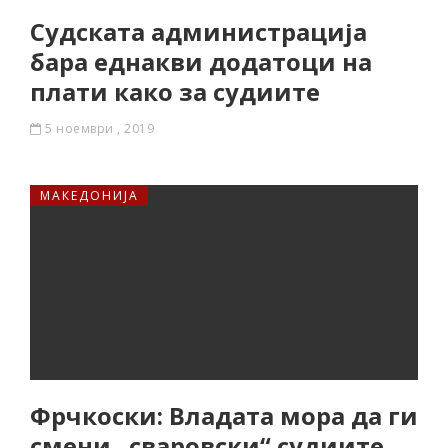
Судската администрација
бара еднакви додатоци на
плати како за судиите
5 ноември , 2019
МАКЕДОНИЈА
Фрчкоски: Владата мора да ги
смени „сваровски“ судиите,