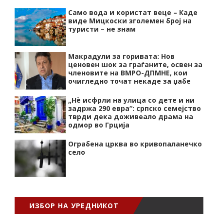
Само вода и користат веце – Каде
виде Мицкоски зголемен број на
туристи – не знам
Макрадули за горивата: Нов
ценовен шок за граѓаните, освен за
членовите на ВМРО-ДПМНЕ, кои
очигледно точат некаде за џабе
„Нѐ исфрли на улица со дете и ни
задржа 290 евра“: српско семејство
тврди дека доживеало драма на
одмор во Грција
Ограбена црква во кривопаланечко
село
ИЗБОР НА УРЕДНИКОТ