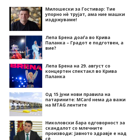
Милошески за Гостивар: Тие
упорно нѐ трујат, ама ние машки
издржуваме!
Лепа Брена доаѓа во Крива
Паланка – Градот е подготвен, а
вие?
Лепа Брена на 29. август со
концертен спектакл во Крива
Паланка
Од 15 јуни нови правила на
патарините: MCard нема да важи
на MTAG лентите
Николовски бара одговорност за
скандалот со млечните
производи: Јавното здравје е над
сѐ