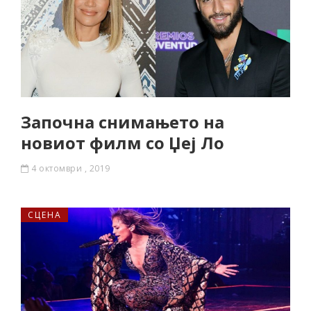
Започна снимањето на
новиот филм со Џеј Ло
4 октомври , 2019
СЦЕНА