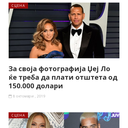
СЦЕНА
За своја фотографија Џеј Ло
ќе треба да плати отштета од
150.000 долари
8 октомври , 2019
СЦЕНА