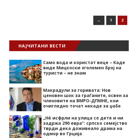
←
1
2
НАЈЧИТАНИ ВЕСТИ
Само вода и користат веце – Каде
виде Мицкоски зголемен број на
туристи – не знам
Макрадули за горивата: Нов
ценовен шок за граѓаните, освен за
членовите на ВМРО-ДПМНЕ, кои
очигледно точат некаде за џабе
„Нѐ исфрли на улица со дете и ни
задржа 290 евра“: српско семејство
тврди дека доживеало драма на
одмор во Грција