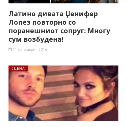
Латино дивата Џенифер
Лопез повторно со
поранешниот сопруг: Многу
сум возбудена!
11 октомври , 2016
СЦЕНА