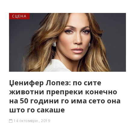
СЦЕНА
Џенифер Лопез: по сите
животни препреки конечно
на 50 години го има сето она
што го сакаше
14 октомври , 2019