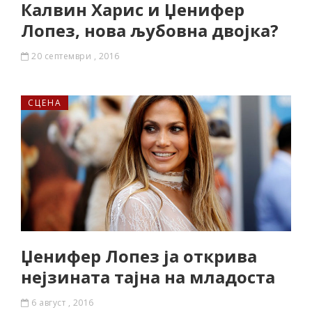
Калвин Харис и Џенифер
Лопез, нова љубовна двојка?
20 септември , 2016
СЦЕНА
Џенифер Лопез ја открива
нејзината тајна на младоста
6 август , 2016