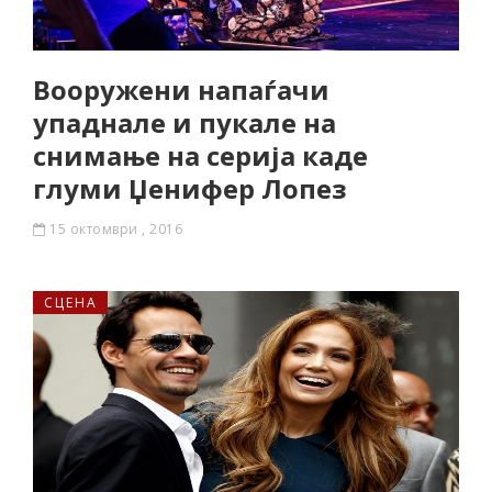
Вооружени напаѓачи
упаднале и пукале на
снимање на серија каде
глуми Џенифер Лопез
15 октомври , 2016
СЦЕНА