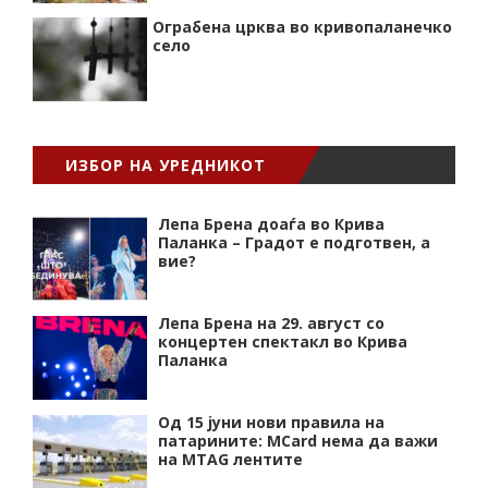
Ограбена црква во кривопаланечко
село
ИЗБОР НА УРЕДНИКОТ
Лепа Брена доаѓа во Крива
Паланка – Градот е подготвен, а
вие?
Лепа Брена на 29. август со
концертен спектакл во Крива
Паланка
Од 15 јуни нови правила на
патарините: MCard нема да важи
на MTAG лентите