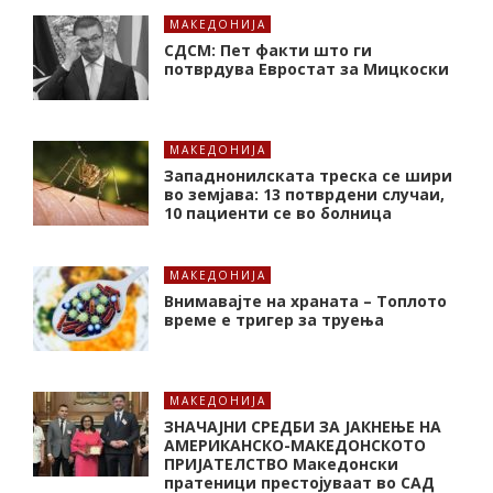
МАКЕДОНИЈА
СДСМ: Пет факти што ги
потврдува Евростат за Мицкоски
МАКЕДОНИЈА
Западнонилската треска се шири
во земјава: 13 потврдени случаи,
10 пациенти се во болница
МАКЕДОНИЈА
Внимавајте на храната – Топлото
време е тригер за труења
МАКЕДОНИЈА
ЗНАЧАЈНИ СРЕДБИ ЗА ЈАКНЕЊЕ НА
АМЕРИКАНСКО-МАКЕДОНСКОТО
ПРИЈАТЕЛСТВО Македонски
пратеници престојуваат во САД