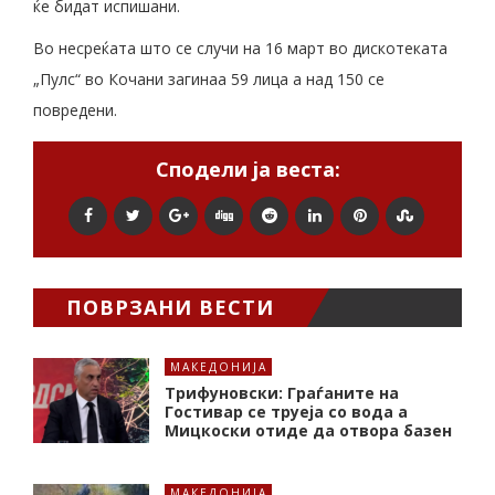
ќе бидат испишани.
Во несреќата што се случи на 16 март во дискотеката
„Пулс“ во Кочани загинаа 59 лица а над 150 се
повредени.
Сподели ја веста:
ПОВРЗАНИ ВЕСТИ
МАКЕДОНИЈА
Трифуновски: Граѓаните на
Гостивар се труеја со вода а
Мицкоски отиде да отвора базен
МАКЕДОНИЈА