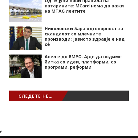
Од 15 јуни нови правила на
патарините: MCard нема да важи
на MTAG лентите
Николовски бара одговорност за
скандалот со млечните
производи: Јавното здравје е над
сѐ
Апел е до ВМРО. Ајде да водиме
битка со идеи, платформи, со
програми, реформи
СЛЕДЕТЕ НЕ…
e