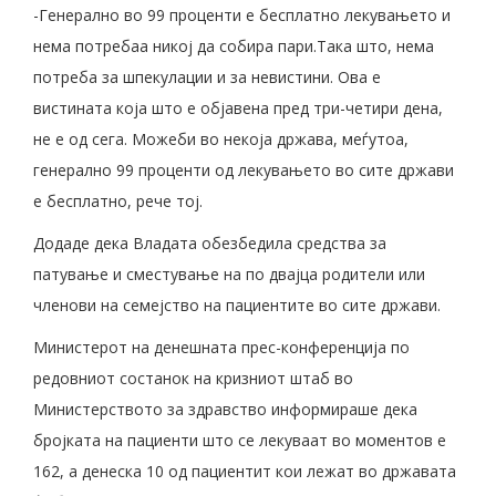
-Генерално во 99 проценти е бесплатно лекувањето и
нема потребаа никој да собира пари.Така што, нема
потреба за шпекулации и за невистини. Ова е
вистината која што е објавена пред три-четири дена,
не е од сега. Можеби во некоја држава, меѓутоа,
генерално 99 проценти од лекувањето во сите држави
е бесплатно, рече тој.
Додаде дека Владата обезбедила средства за
патување и сместување на по двајца родители или
членови на семејство на пациентите во сите држави.
Министерот на денешната прес-конференција по
редовниот состанок на кризниот штаб во
Министерството за здравство информираше дека
бројката на пациенти што се лекуваат во моментов е
162, а денеска 10 од пациентит кои лежат во државата