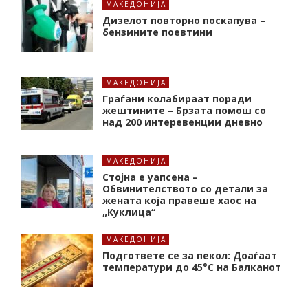
МАКЕДОНИЈА
Дизелот повторно поскапува –
бензините поевтини
МАКЕДОНИЈА
Граѓани колабираат поради
жештините – Брзата помош со
над 200 интеревенции дневно
МАКЕДОНИЈА
Стојна е уапсена –
Обвинителството со детали за
жената која правеше хаос на
„Куклица“
МАКЕДОНИЈА
Подгответе се за пекол: Доаѓаат
температури до 45°C на Балканот