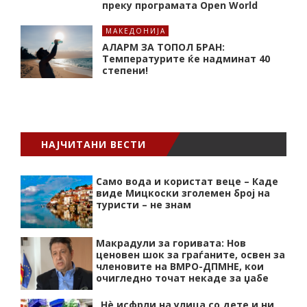
преку програмата Open World
МАКЕДОНИЈА
АЛАРМ ЗА ТОПОЛ БРАН:
Tемпературите ќе надминат 40
степени!
НАЈЧИТАНИ ВЕСТИ
Само вода и користат веце – Каде
виде Мицкоски зголемен број на
туристи – не знам
Макрадули за горивата: Нов
ценовен шок за граѓаните, освен за
членовите на ВМРО-ДПМНЕ, кои
очигледно точат некаде за џабе
„Нѐ исфрли на улица со дете и ни