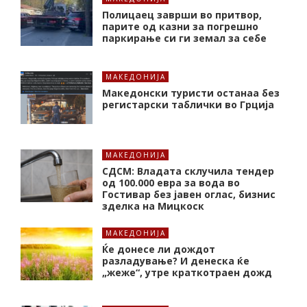
Полицаец заврши во притвор,
парите од казни за погрешно
паркирање си ги земал за себе
МАКЕДОНИЈА
Македонски туристи останаа без
регистарски таблички во Грција
МАКЕДОНИЈА
СДСМ: Владата склучила тендер
од 100.000 евра за вода во
Гостивар без јавен оглас, бизнис
зделка на Мицкоск
МАКЕДОНИЈА
Ќе донесе ли дождот
разладување? И денеска ќе
„жеже“, утре краткотраен дожд