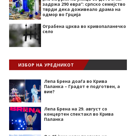
задржа 290 евра“: српско семејство
тврди дека доживеало драма на
одмор во Грција
Ограбена црква во кривопаланечко
село
ИЗБОР НА УРЕДНИКОТ
Лепа Брена доаѓа во Крива
Паланка – Градот е подготвен, а
вие?
Лепа Брена на 29. август со
концертен спектакл во Крива
Паланка