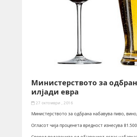
Министерството за одбрана
илјади евра
27 октомври , 2016
Министерството за одбрана набавува пиво, вино,
Огласот чија проценета вредност изнесува 81.500
Според податоците од објавениот оглас набавката