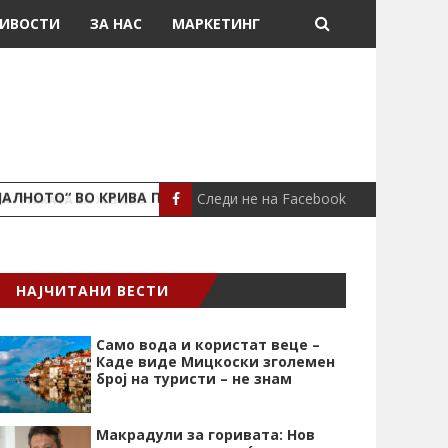
ИВОСТИ
ЗА НАС
МАРКЕТИНГ
Следи не на Facebook
ЈАЛНОТО“ ВО КРИВА ПАЛАНКА
ПОЖАР ВО СТАН
ЛОКАЛНО
НАЈЧИТАНИ ВЕСТИ
Само вода и користат веце –
Каде виде Мицкоски зголемен
број на туристи – не знам
Макрадули за горивата: Нов