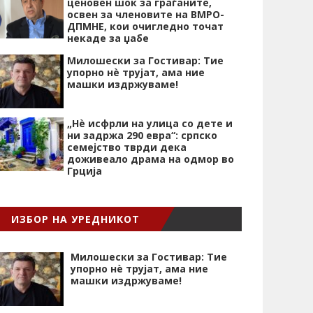
ценовен шок за граѓаните,
освен за членовите на ВМРО-
ДПМНЕ, кои очигледно точат
некаде за џабе
Милошески за Гостивар: Тие
упорно нѐ трујат, ама ние
машки издржуваме!
„Нѐ исфрли на улица со дете и
ни задржа 290 евра“: српско
семејство тврди дека
доживеало драма на одмор во
Грција
ИЗБОР НА УРЕДНИКОТ
Милошески за Гостивар: Тие
упорно нѐ трујат, ама ние
машки издржуваме!