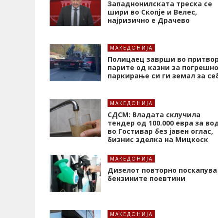
Западнонилската треска се
шири во Скопје и Велес,
најризично е Драчево
МАКЕДОНИЈА
Полицаец заврши во притвор
парите од казни за погрешн
паркирање си ги земал за се
МАКЕДОНИЈА
СДСМ: Владата склучила
тендер од 100.000 евра за во
во Гостивар без јавен оглас,
бизнис зделка на Мицкоск
МАКЕДОНИЈА
Дизелот повторно поскапува
бензините поевтини
МАКЕДОНИЈА