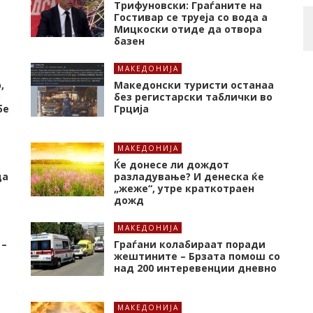
Трифуновски: Граѓаните на
Гостивар се труеја со вода а
Мицкоски отиде да отвора
базен
МАКЕДОНИЈА
,
Македонски туристи останаа
о
без регистарски таблички во
бе
Грција
МАКЕДОНИЈА
Ќе донесе ли дождот
да
разладување? И денеска ќе
„жеже“, утре краткотраен
дожд
МАКЕДОНИЈА
 –
Граѓани колабираат поради
жештините – Брзата помош со
над 200 интеревенции дневно
МАКЕДОНИЈА