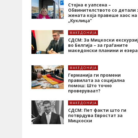
Стојна е уапсена –
Обвинителството со детали 
жената која правеше хаос на
„Куклица“
МАКЕДОНИЈА
СДСМ: За Мицкоски екскурзи
во Белгија – за граѓаните
македонски планини и езера
МАКЕДОНИЈА
Германија ги промени
правилата за социјална
помош: Што точно
проверуваат?
МАКЕДОНИЈА
СДСМ: Пет факти што ги
потврдува Евростат за
Мицкоски