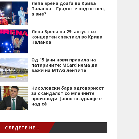
Лепа Брена доаѓа во Крива
Паланка – Градот е подготвен,
а вие?
Лепа Брена на 29. август со
концертен спектакл во Крива
Паланка
Од 15 јуни нови правила на
патарините: MCard нема да
важи на MTAG лентите
Николовски бара одговорност
за скандалот со млечните
производи: Јавното здравје е
над сѐ
СЛЕДЕТЕ НЕ…