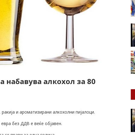
 набавува алкохол за 80
 ракија и ароматизирани алкохолни пијалоци.
 евра без ДДВ е веќе објавен.
 се прави за една година.