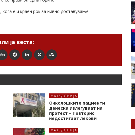
 кога е и краен рок за нивно доставување.
ли ја веста:
МАКЕДОНИЈА
Онколошките пациенти
денеска излегуваат на
протест – Повторно
недостигаат лекови
МАКЕДОНИЈА