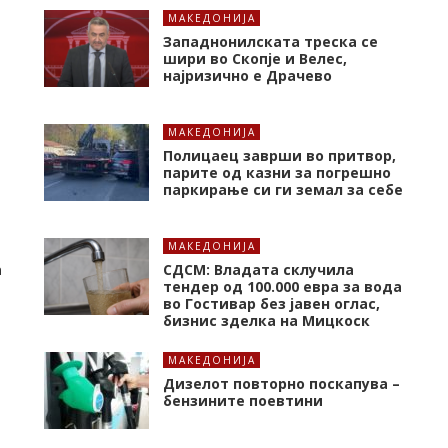
МАКЕДОНИЈА
Западнонилската треска се
шири во Скопје и Велес,
најризично е Драчево
МАКЕДОНИЈА
Полицаец заврши во притвор,
парите од казни за погрешно
паркирање си ги земал за себе
МАКЕДОНИЈА
а
СДСМ: Владата склучила
тендер од 100.000 евра за вода
во Гостивар без јавен оглас,
бизнис зделка на Мицкоск
МАКЕДОНИЈА
Дизелот повторно поскапува –
бензините поевтини