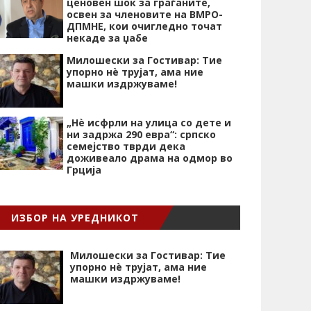
ценовен шок за граѓаните,
освен за членовите на ВМРО-
ДПМНЕ, кои очигледно точат
некаде за џабе
Милошески за Гостивар: Тие
упорно нѐ трујат, ама ние
машки издржуваме!
„Нѐ исфрли на улица со дете и
ни задржа 290 евра“: српско
семејство тврди дека
доживеало драма на одмор во
Грција
ИЗБОР НА УРЕДНИКОТ
Милошески за Гостивар: Тие
упорно нѐ трујат, ама ние
машки издржуваме!