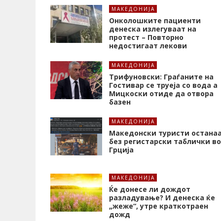
МАКЕДОНИЈА
Онколошките пациенти
денеска излегуваат на
протест – Повторно
недостигаат лекови
МАКЕДОНИЈА
Трифуновски: Граѓаните на
Гостивар се труеја со вода а
Мицкоски отиде да отвора
базен
МАКЕДОНИЈА
Македонски туристи остана
без регистарски таблички во
Грција
МАКЕДОНИЈА
Ќе донесе ли дождот
разладување? И денеска ќе
„жеже“, утре краткотраен
дожд