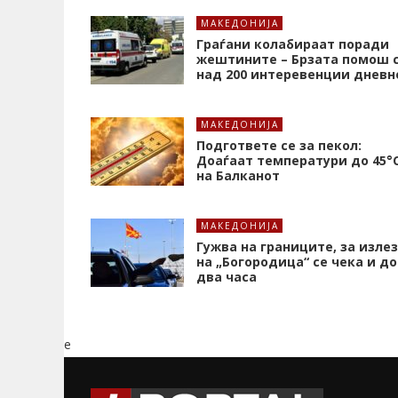
МАКЕДОНИЈА
Граѓани колабираат поради
жештините – Брзата помош 
над 200 интеревенции дневн
МАКЕДОНИЈА
Подгответе се за пекол:
Доаѓаат температури до 45°
на Балканот
МАКЕДОНИЈА
Гужва на границите, за излез
на „Богородица“ се чека и до
два часа
e