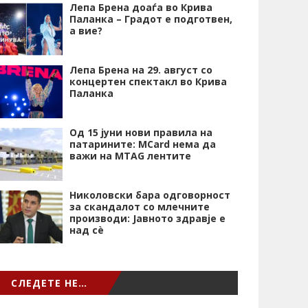
Лепа Брена доаѓа во Крива
Паланка – Градот е подготвен,
а вие?
Лепа Брена на 29. август со
концертен спектакл во Крива
Паланка
Од 15 јуни нови правила на
патарините: MCard нема да
важи на MTAG лентите
Николовски бара одговорност
за скандалот со млечните
производи: Јавното здравје е
над сѐ
СЛЕДЕТЕ НЕ…