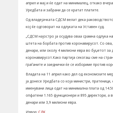
април и мај и ќе одат на минималец, откако вчер
Уредбата и забрани да се кратат платите.
Од владејачката СДСМ велат дека раководството
кој ќе одговорат на одлуката на Уставен суд.
„СДСМ најостро ја осудува оваа срамна одлука на
штета на борбата против коронавирусот. Со ова
денари, или околу 4 милиони евра во буџетот за 
коронавирусот.Како партија секогаш сме на стра
граѓаните и заеднички ќе се избориме против кор
Владата на 11 април како дел од економските ме
ја донесе Уредбата со која министри, пратеници, 
именувани лица одат на минимална плата од 14.50
опфатени 1.165 функционери и 895 директори, а 
денари или 3,9 милиони евра.
Извор:
СДК