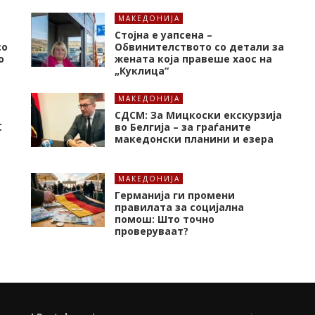
МАКЕДОНИЈА
Стојна е уапсена –
со
Обвинителството со детали за
о
жената која правеше хаос на
„Куклица“
МАКЕДОНИЈА
СДСМ: За Мицкоски екскурзија
C
во Белгија – за граѓаните
македонски планини и езера
МАКЕДОНИЈА
Германија ги промени
правилата за социјална
помош: Што точно
проверуваат?