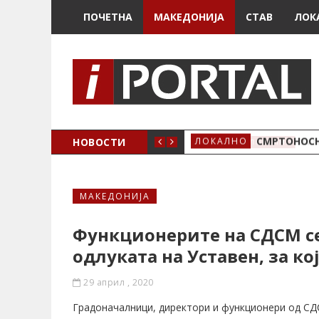
ПОЧЕТНА
МАКЕДОНИЈА
СТАВ
ЛОК
ОЖЕНО
НОВОСТИ
СМРТОНОСН
ЛОКАЛНО
МАКЕДОНИЈА
Функционерите на СДСМ се
одлуката на Уставен, за ко
29 април , 2020
Градоначалници, директори и функционери од СДС