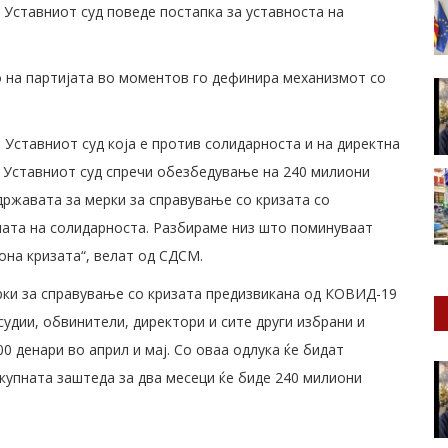
а Уставниот суд поведе постапка за уставноста на
 на партијата во моментов го дефинира механизмот со
 Уставниот суд која е против солидарноста и на директна
, Уставниот суд спречи обезбедување на 240 милиони
државата за мерки за справување со кризата со
ната на солидарноста. Разбираме низ што поминуваат
она кризата“, велат од СДСМ.
рки за справување со кризата предизвикана од КОВИД-19
судии, обвинители, директори и сите други избрани и
0 денари во април и мај. Со оваа одлука ќе бидат
вкупната заштеда за два месеци ќе биде 240 милиони