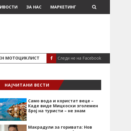
ИВОСТИ
ЗА НАС
МАРКЕТИНГ
Следи не на Facebook
ШЕН МОТОЦИКЛИСТ
СЕВЕРИНА ВО НИК
СЦЕНА
НАЈЧИТАНИ ВЕСТИ
Само вода и користат веце –
Каде виде Мицкоски зголемен
број на туристи – не знам
Макрадули за горивата: Нов