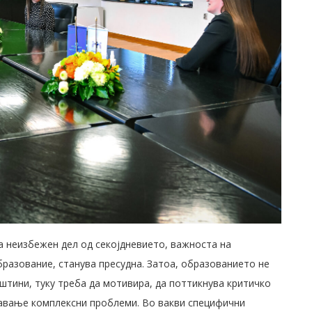
а неизбежен дел од секојдневието, важноста на
разование, станува пресудна. Затоа, образованието не
штини, туку треба да мотивира, да поттикнува критичко
авање комплексни проблеми. Во вакви специфични