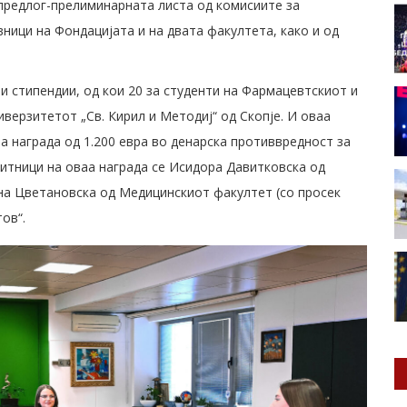
предлог-прелиминарната листа од комисиите за
ници на Фондацијата и на двата факултета, како и од
и стипендии, од кои 20 за студенти на Фармацевтскиот и
верзитетот „Св. Кирил и Методиј“ oд Скопје. И оваа
а награда од 1.200 евра во денарска противвредност за
битници на оваа награда се Исидора Давитковска од
ана Цветановска од Медицинскиот факултет (со просек
ов“.