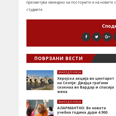
пресметува линеарно на постојните и на новите
студиите.
Споде
ПОВРЗАНИ ВЕСТИ
МАКЕДОНИЈА
Херојска акција во центарот
на Скопје: Двајца граѓани
скокнаа во Вардар и спасија
жена
МАКЕДОНИЈА
АЛАРМАНТНО: Во новата
учебна година дури 4.900