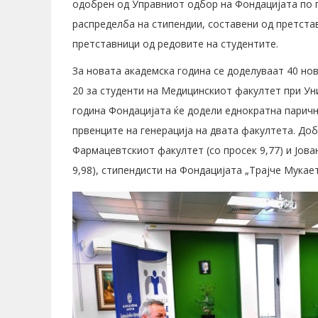
одобрен од Управниот одбор на Фондацијата по 
распределба на стипендии, составени од претстав
претставници од редовите на студентите.
За новата академска година се доделуваат 40 нов
20 за студенти на Медицинскиот факултет при Уни
година Фондацијата ќе додели еднократна паричн
првенците на генерација на двата факултета. До
Фармацевтскиот факултет (со просек 9,77) и Јов
9,98), стипендисти на Фондацијата „Трајче Мукает