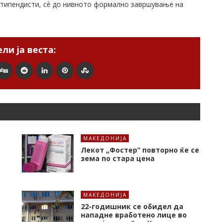
 стипендисти, сѐ до нивното формално завршување на
ли ја веста:
МАКЕДОНИЈА
Лекот „Фостер“ повторно ќе се
зема по стара цена
МАКЕДОНИЈА
22-годишник се обидел да
нападне вработено лице во