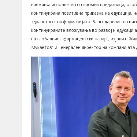
времиња исполнети со огромни предизвици, особе
континуирана позитивна приказна на едукација, 
здравството и фармацијата. Благодарение на вис
континуираните вложувања во развој и едукација,
на глобалниот фармацевтски пазар“, изјави г. Жи
Мукаетов“ и Генерален директор на компанијата 