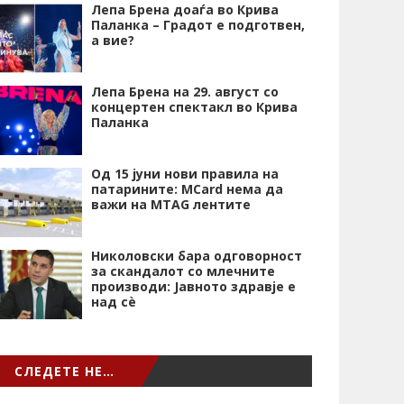
Лепа Брена доаѓа во Крива
Паланка – Градот е подготвен,
а вие?
Лепа Брена на 29. август со
концертен спектакл во Крива
Паланка
Од 15 јуни нови правила на
патарините: MCard нема да
важи на MTAG лентите
Николовски бара одговорност
за скандалот со млечните
производи: Јавното здравје е
над сѐ
СЛЕДЕТЕ НЕ…