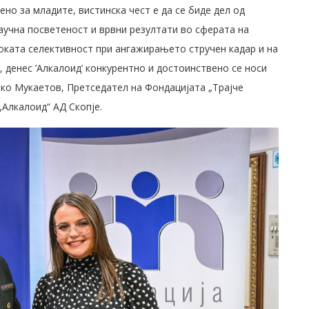
но за младите, вистинска чест е да се биде дел од
научна посветеност и врвни резултати во сферата на
оката селективност при ангажирањето стручен кадар и на
 денес ’Алкалоид’ конкурентно и достоинствено се носи
вко Мукаетов, Претседател на Фондацијата „Трајче
„Алкалоид“ АД Скопје.