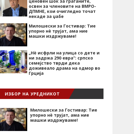
ценовен шок за граѓаните,
освен за членовите на ВМРО-
ДПМНЕ, кои очигледно точат
некаде за џабе
Милошески за Гостивар: Тие
упорно нѐ трујат, ама ние
машки издржуваме!
„Нѐ исфрли на улица со дете и
ни задржа 290 евра“: српско
семејство тврди дека
доживеало драма на одмор во
Грција
ИЗБОР НА УРЕДНИКОТ
Милошески за Гостивар: Тие
упорно нѐ трујат, ама ние
машки издржуваме!