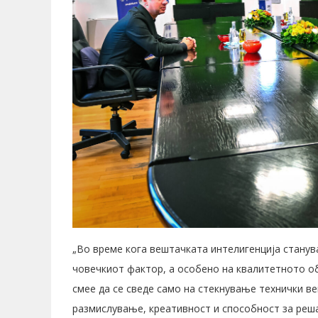
„Во време кога вештачката интелигенција станув
човечкиот фактор, а особено на квалитетното об
смее да се сведе само на стекнување технички ве
размислување, креативност и способност за реш