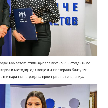
ајче Мукаетов“ стипендирала вкупно 739 студенти по
Кирил и Методиј“ од Скопје и инвестирала близу 151
атни парични награди за првенците на генерација.