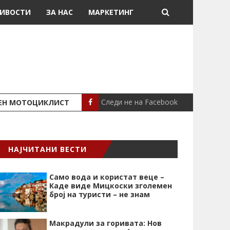
ИВОСТИ
ЗА НАС
МАРКЕТИНГ
Следи не на Facebook
ШЕН МОТОЦИКЛИСТ
СЕВЕРИНА ВО НИК
СЦЕНА
НАЈЧИТАНИ ВЕСТИ
Само вода и користат веце –
Каде виде Мицкоски зголемен
број на туристи – не знам
Макрадули за горивата: Нов