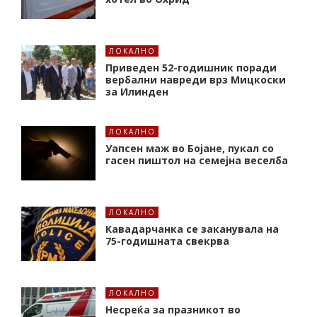
ЛОКАЛНО
Приведен 52-годишник поради
вербални навреди врз Мицкоски
за Илинден
ЛОКАЛНО
Уапсен маж во Бојане, пукал со
гасен пиштол на семејна веселба
ЛОКАЛНО
Кавадарчанка се заканувала на
75-годишната свекрва
ЛОКАЛНО
Несреќа за празникот во