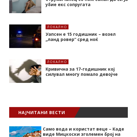
убие екс сопругата
ЛОКАЛНО
Уапсен е 15 годишник – возел
„ланд ровер“ сред ноќ
ЛОКАЛНО
Кривична за 17-годишник кој
силувал многу помало девојче
НАЈЧИТАНИ ВЕСТИ
Само вода и користат веце – Каде
виде Мицкоски зголемен број на