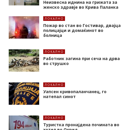
Неизвесна иднина на грижата за
женско здравје во Крива Паланка
ЛОКАЛНО
Пожар во стан во Гостивар, двајца
полицајци и домаќинот во
болница
ЛОКАЛНО
Работник загина при сеча на дрва
во струшко
ЛОКАЛНО
Уапсен кривопаланчанец, го
натепал синот
ЛОКАЛНО
Туристка пронајдена почината во
хотел во Охрид