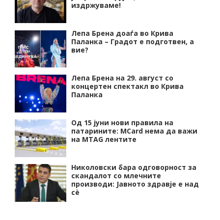
издржуваме!
Лепа Брена доаѓа во Крива
Паланка – Градот е подготвен, а
вие?
Лепа Брена на 29. август со
концертен спектакл во Крива
Паланка
Од 15 јуни нови правила на
патарините: MCard нема да важи
на MTAG лентите
Николовски бара одговорност за
скандалот со млечните
производи: Јавното здравје е над
сѐ