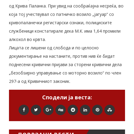
од Крива Паланка. При увид на сообраќајна несреќа, во
која тој учествувал со патничко возило „јагуар“ со
кривопаланечки регистарски ознаки, полициските
службеници констатирале дека М.К. има 1,64 промили
алкохол во крвта.
Лицата се лишени од слобода и по целосно
документирање на настаните, против нив ќе бидат
поднесени кривични пријави за сторени кривични дела
„безобѕирно управување со моторно возило“ по член
297-а од Кривичниот законик.
Сподели ја веста: