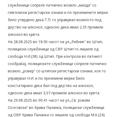
службеници сопреле патничко возило „мазда“ со
гевгелиски регистарски ознаки и по преземените мерки
било утврдено дека Т.П. го управувал возилото под
дејство на алкохол, односно дека имал 2.35 промили
алкохол во крвта.
На 28.08.2025 во 18:30 часот на ул.„Рибник“ во Штип,
полициски службеници од СВР Штип го лишиле од
слобода Н.И.(38) од Штип. При контрола во патниот
сообраќај, полициските службеници сопреле патничко
возило „ровер“ со штипски регистарски ознаки, кое го
управувал Н.И. и по преземени мерки било
констатирано дека бил под дејство на алкохол,
односно дека имал 3,07 промили алкохол во крвта.
На 29.08.2025 во 00:41 часот на ул.„Св. Јоаким
Осоговски“ во Крива Паланка, полициски службеници
од ОВР Крива Паланка го лишиле од слобода М.К.(24)