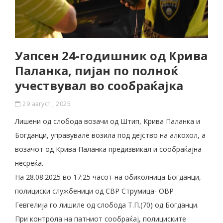
Уапсен 24-годишник од Крива
Паланка, пијан по полноќ
учествувал во сообраќајка
29 август , 2025
Лишени од слобода возачи од Штип, Крива Паланка и
Богданци, управувале возила под дејство на алкохол, а
возачот од Крива Паланка предизвикал и сообраќајна
несреќа.
На 28.08.2025 во 17:25 часот на обиколница Богданци,
полициски службеници од СВР Струмица- ОВР
Гевгелија го лишиле од слобода Т.П.(70) од Богданци.
При контрола на патниот сообраќај, полициските