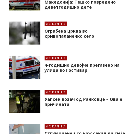
Македонија: Тешко повредено
деветгодишно дете
ЛОКАЛНО
Ограбена црква во
кривопаланечко село
ЛОКАЛНО
4-годишно девојче прегазено на
улица во Гостивар
ЛОКАЛНО
Уапсен возач од Ранковце – Ова е
причината
ЛОКАЛНО
Струмичанец со нож сакал да си ја