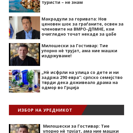
туристи – не знам
Макрадули за горивата: Нов
ценовен шок за граѓаните, освен за
членовите на ВМРО-ДПМНЕ, кои
очигледно точат некаде за џабе
Милошески за Гостивар: Тие
упорно нѐ трујат, ама ние машки
издржуваме!
„Нѐ исфрли на улица со дете и ни
задржа 290 евра“: српско семејство
тврди дека доживеало драма на
одмор во Грција
ИЗБОР НА УРЕДНИКОТ
Милошески за Гостивар: Тие
упорно нѐ трујат, ама ние машки