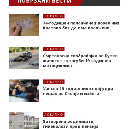
ПОВРЗАНИ ВЕСТИ
ЛОКАЛНО
74-годишен паланчанец возел низ
Кратово без да има положено
ЛОКАЛНО
Смртоносна сообраќајка во Бутел,
животот го загуби 19-годишен
мотоциклист
ЛОКАЛНО
Уапсен 19-годишникот кој удри
пешак во Скопје и избега
ЛОКАЛНО
Затворено родилиште,
гинеколози пред пензија: