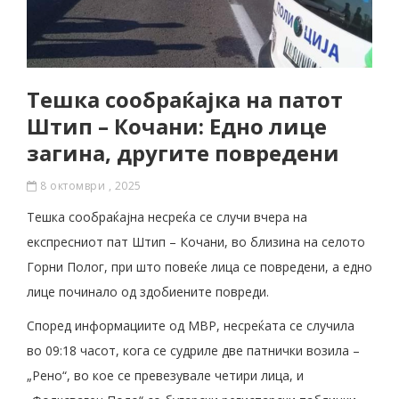
Тешка сообраќајка на патот
Штип – Кочани: Едно лице
загина, другите повредени
8 октомври , 2025
Тешка сообраќајна несреќа се случи вчера на
експресниот пат Штип – Кочани, во близина на селото
Горни Полог, при што повеќе лица се повредени, а едно
лице починало од здобиените повреди.
Според информациите од МВР, несреќата се случила
во 09:18 часот, кога се судриле две патнички возила –
„Рено“, во кое се превезувале четири лица, и