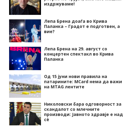
издржуваме!
Лепа Брена доаѓа во Крива
Паланка – Градот е подготвен, а
вие?
Лепа Брена на 29. август со
концертен спектакл во Крива
Паланка
Од 15 јуни нови правила на
патарините: MCard нема да важи
на MTAG лентите
Николовски бара одговорност за
скандалот со млечните
производи: Јавното здравје е над
сѐ