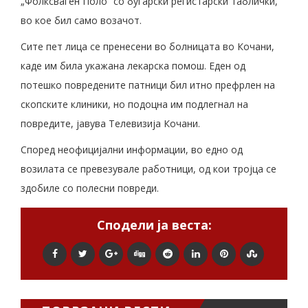
„Фолксваген Поло“ со бугарски регистарски таблички,
во кое бил само возачот.
Сите пет лица се пренесени во болницата во Кочани,
каде им била укажана лекарска помош. Еден од
потешко повредените патници бил итно префрлен на
скопските клиники, но подоцна им подлегнал на
повредите, јавува Телевизија Кочани.
Според неофицијални информации, во едно од
возилата се превезувале работници, од кои тројца се
здобиле со полесни повреди.
Сподели ја веста: