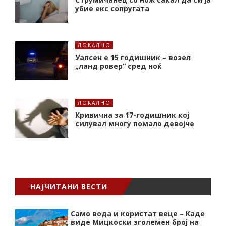
убие екс сопругата
ЛОКАЛНО
Уапсен е 15 годишник – возел
„ланд ровер“ сред ноќ
ЛОКАЛНО
Кривична за 17-годишник кој
силувал многу помало девојче
НАЈЧИТАНИ ВЕСТИ
Само вода и користат веце – Каде
виде Мицкоски зголемен број на