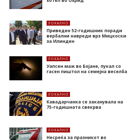
хотел во Охрид
ЛОКАЛНО
Приведен 52-годишник поради
вербални навреди врз Мицкоски
за Илинден
ЛОКАЛНО
Уапсен маж во Бојане, пукал со
гасен пиштол на семејна веселба
ЛОКАЛНО
Кавадарчанка се заканувала на
75-годишната свекрва
ЛОКАЛНО
Несреќа за празникот во