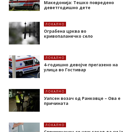
Македонија: Тешко повредено
деветгодишно дете
ЛОКАЛНО
Ограбена црква во
кривопаланечко село
ЛОКАЛНО
4-годишно девојче прегазено на
улица во Гостивар
ЛОКАЛНО
Уапсен возач од Ранковце – Ова е
причината
ЛОКАЛНО
Струмичанец со нож сакал да си ја