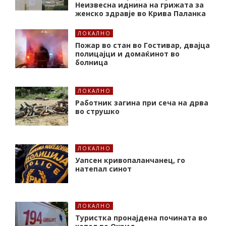
Неизвесна иднина на грижата за
женско здравје во Крива Паланка
ЛОКАЛНО
Пожар во стан во Гостивар, двајца
полицајци и домаќинот во
болница
ЛОКАЛНО
Работник загина при сеча на дрва
во струшко
ЛОКАЛНО
Уапсен кривопаланчанец, го
натепал синот
ЛОКАЛНО
Туристка пронајдена почината во