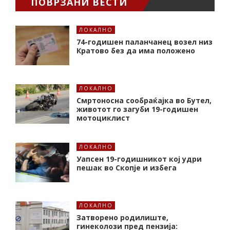
ПОВРЗАНИ ВЕСТИ
ЛОКАЛНО
74-годишен паланчанец возел низ
Кратово без да има положено
ЛОКАЛНО
Смртоносна сообраќајка во Бутел,
животот го загуби 19-годишен
мотоциклист
ЛОКАЛНО
Уапсен 19-годишникот кој удри
пешак во Скопје и избега
ЛОКАЛНО
Затворено родилиште,
гинеколози пред пензија: