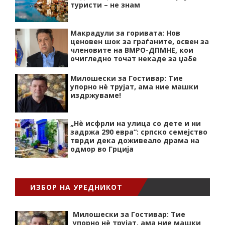
туристи – не знам
Макрадули за горивата: Нов
ценовен шок за граѓаните, освен за
членовите на ВМРО-ДПМНЕ, кои
очигледно точат некаде за џабе
Милошески за Гостивар: Тие
упорно нѐ трујат, ама ние машки
издржуваме!
„Нѐ исфрли на улица со дете и ни
задржа 290 евра“: српско семејство
тврди дека доживеало драма на
одмор во Грција
ИЗБОР НА УРЕДНИКОТ
Милошески за Гостивар: Тие
упорно нѐ трујат, ама ние машки