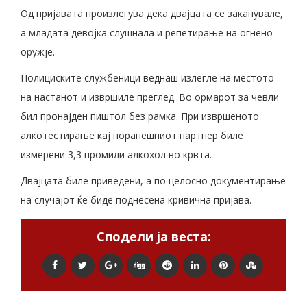
Од пријавата произлегува дека двајцата се заканувале,
а младата девојка слушнала и репетирање на огнено
оружје.
Полициските службеници веднаш излегле на местото
на настанот и извршиле преглед. Во ормарот за чевли
бил пронајден пиштол без рамка. При извршеното
алкотестирање кај поранешниот партнер биле
измерени 3,3 промили алкохол во крвта.
Двајцата биле приведени, а по целосно документирање
на случајот ќе биде поднесена кривична пријава.
Сподели ја веста: