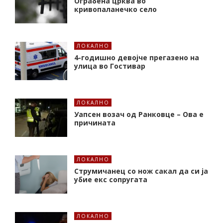
Ограбена црква во
кривопаланечко село
ЛОКАЛНО
4-годишно девојче прегазено на
улица во Гостивар
ЛОКАЛНО
Уапсен возач од Ранковце – Ова е
причината
ЛОКАЛНО
Струмичанец со нож сакал да си ја
убие екс сопругата
ЛОКАЛНО