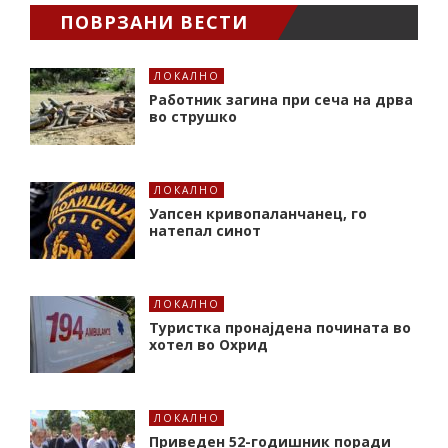
ПОВРЗАНИ ВЕСТИ
ЛОКАЛНО
Работник загина при сеча на дрва
во струшко
ЛОКАЛНО
Уапсен кривопаланчанец, го
натепал синот
ЛОКАЛНО
Туристка пронајдена почината во
хотел во Охрид
ЛОКАЛНО
Приведен 52-годишник поради