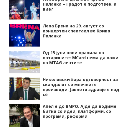
Паланка – Градот е подготвен, а
вие?
Лепа Брена на 29. август со
концертен спектакл во Крива
Паланка
Од 15 јуни нови правила на
патарините: MCard нема да важи
на MTAG лентите
Николовски бара одговорност за
скандалот со млечните
производи: Јавното здравје е над
сѐ
Апел е до ВМРО. Ајде да водиме
битка со идеи, платформи, со
програми, реформи