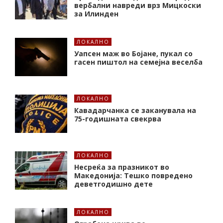
вербални навреди врз Мицкоски
за Илинден
ЛОКАЛНО
Уапсен маж во Бојане, пукал со
гасен пиштол на семејна веселба
ЛОКАЛНО
Кавадарчанка се заканувала на
75-годишната свекрва
ЛОКАЛНО
Несреќа за празникот во
Македонија: Тешко повредено
деветгодишно дете
ЛОКАЛНО