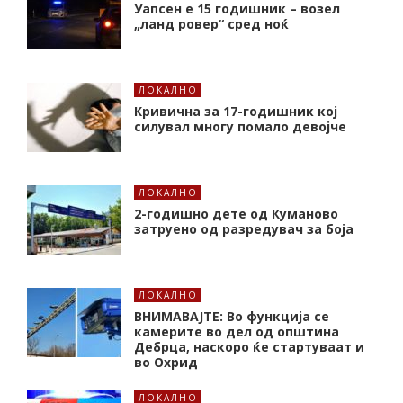
Уапсен е 15 годишник – возел
„ланд ровер“ сред ноќ
ЛОКАЛНО
Кривична за 17-годишник кој
силувал многу помало девојче
ЛОКАЛНО
2-годишно дете од Куманово
затруено од разредувач за боја
ЛОКАЛНО
ВНИМАВАЈТЕ: Во функција се
камерите во дел од општина
Дебрца, наскоро ќе стартуваат и
во Охрид
ЛОКАЛНО