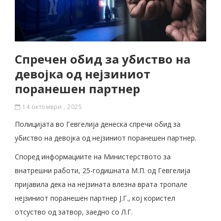
Спречен обид за убиство на
девојка од нејзиниот
поранешен партнер
14 октомври , 2025
Полицијата во Гевгелија денеска спречи обид за
убиство на девојка од нејзиниот поранешен партнер.
Според информациите на Министерството за
внатрешни работи, 25-годишната М.П. од Гевгелија
пријавила дека на нејзината влезна врата тропале
нејзиниот поранешен партнер Ј.Г., кој користел
отсуство од затвор, заедно со Л.Г.