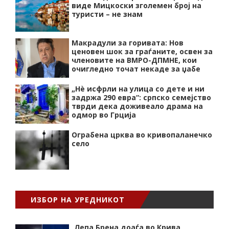
виде Мицкоски зголемен број на
туристи – не знам
Макрадули за горивата: Нов
ценовен шок за граѓаните, освен за
членовите на ВМРО-ДПМНЕ, кои
очигледно точат некаде за џабе
„Нѐ исфрли на улица со дете и ни
задржа 290 евра“: српско семејство
тврди дека доживеало драма на
одмор во Грција
Ограбена црква во кривопаланечко
село
ИЗБОР НА УРЕДНИКОТ
Лепа Брена доаѓа во Крива