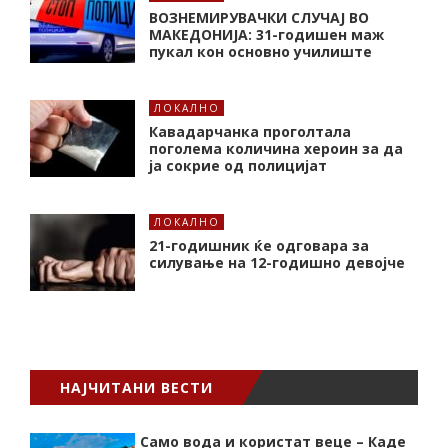
ВОЗНЕМИРУВАЧКИ СЛУЧАЈ ВО
МАКЕДОНИЈА: 31-годишен маж
пукал кон основнo училиште
ЛОКАЛНО
Кавадарчанка проголтала
поголема количина хероин за да
ја сокрие од полицијат
ЛОКАЛНО
21-годишник ќе одговара за
силување на 12-годишно девојче
НАЈЧИТАНИ ВЕСТИ
Само вода и користат веце – Каде