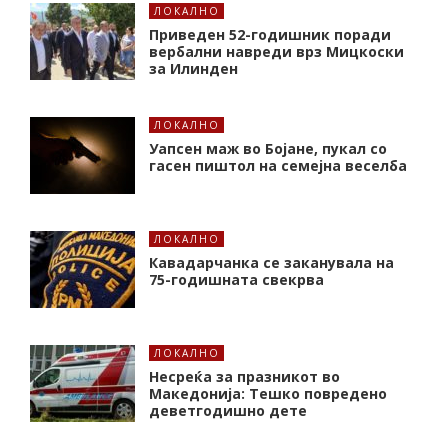
ЛОКАЛНО
Приведен 52-годишник поради
вербални навреди врз Мицкоски
за Илинден
ЛОКАЛНО
Уапсен маж во Бојане, пукал со
гасен пиштол на семејна веселба
ЛОКАЛНО
Кавадарчанка се заканувала на
75-годишната свекрва
ЛОКАЛНО
Несреќа за празникот во
Македонија: Тешко повредено
деветгодишно дете