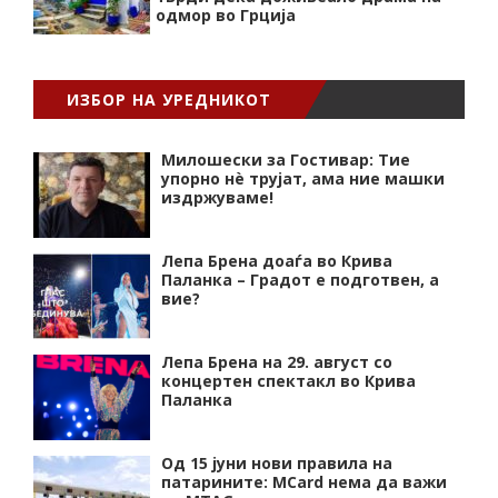
одмор во Грција
ИЗБОР НА УРЕДНИКОТ
Милошески за Гостивар: Тие
упорно нѐ трујат, ама ние машки
издржуваме!
Лепа Брена доаѓа во Крива
Паланка – Градот е подготвен, а
вие?
Лепа Брена на 29. август со
концертен спектакл во Крива
Паланка
Од 15 јуни нови правила на
патарините: MCard нема да важи