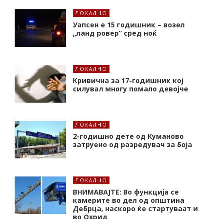
ЛОКАЛНО
Уапсен е 15 годишник – возел
„ланд ровер“ сред ноќ
ЛОКАЛНО
Кривична за 17-годишник кој
силувал многу помало девојче
ЛОКАЛНО
2-годишно дете од Куманово
затруено од разредувач за боја
ЛОКАЛНО
ВНИМАВАЈТЕ: Во функција се
камерите во дел од општина
Дебрца, наскоро ќе стартуваат и
во Охрид