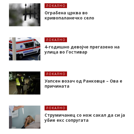
ЛОКАЛНО
Ограбена црква во
кривопаланечко село
ЛОКАЛНО
4-годишно девојче прегазено на
улица во Гостивар
ЛОКАЛНО
Уапсен возач од Ранковце – Ова е
причината
ЛОКАЛНО
Струмичанец со нож сакал да си ја
убие екс сопругата