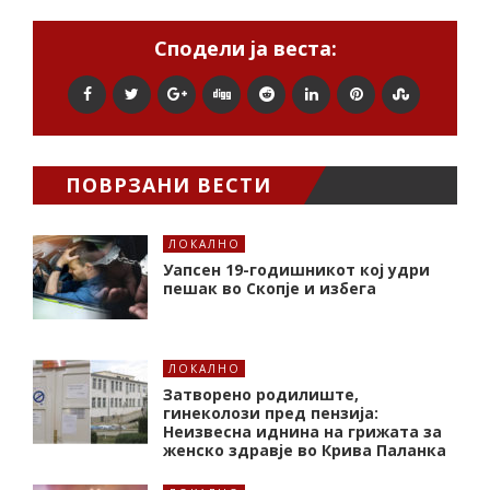
Сподели ја веста:
ПОВРЗАНИ ВЕСТИ
ЛОКАЛНО
Уапсен 19-годишникот кој удри
пешак во Скопје и избега
ЛОКАЛНО
Затворено родилиште,
гинеколози пред пензија:
Неизвесна иднина на грижата за
женско здравје во Крива Паланка