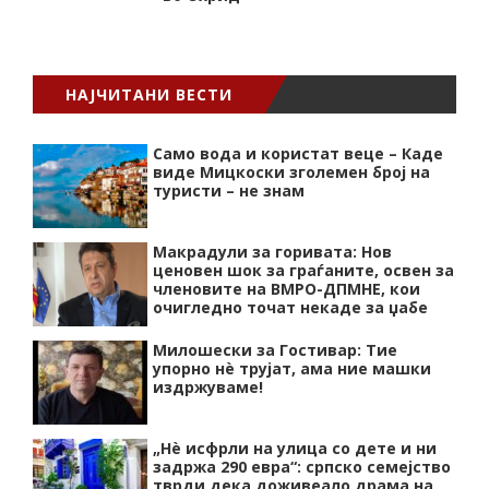
НАЈЧИТАНИ ВЕСТИ
Само вода и користат веце – Каде
виде Мицкоски зголемен број на
туристи – не знам
Макрадули за горивата: Нов
ценовен шок за граѓаните, освен за
членовите на ВМРО-ДПМНЕ, кои
очигледно точат некаде за џабе
Милошески за Гостивар: Тие
упорно нѐ трујат, ама ние машки
издржуваме!
„Нѐ исфрли на улица со дете и ни
задржа 290 евра“: српско семејство
тврди дека доживеало драма на