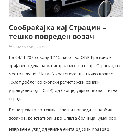
Сообраќајка кај Страцин –
тешко повреден возач
5 ноември , 2025
На 04.11.2025 околу 12:15 часот во ОВР Кратово е
пријавено дека на магистралниот пат кај с.Страцин, на
место викано „Чатал“- кратовско, патничко возило
„фиат добло“ со скопски регистарски ознаки,
управувано од Е.С.(34) од Скопје, удрило во заштитна
ограда.
Во несреќата со тешки телесни повреди се здобил
возачот, констатирани во Општа болница Куманово.
Извршен е увид од увидна екипа од ОВР Кратово.