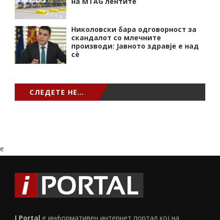
на MTAG лентите
Николовски бара одговорност за
скандалот со млечните
производи: Јавното здравје е над
сѐ
СЛЕДЕТЕ НЕ…
e
I Portal
е информативен интернет портал кој на