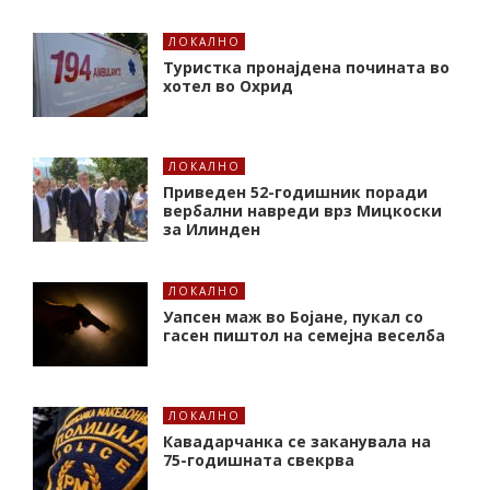
ЛОКАЛНО
Туристка пронајдена почината во
хотел во Охрид
ЛОКАЛНО
Приведен 52-годишник поради
вербални навреди врз Мицкоски
за Илинден
ЛОКАЛНО
Уапсен маж во Бојане, пукал со
гасен пиштол на семејна веселба
ЛОКАЛНО
Кавадарчанка се заканувала на
75-годишната свекрва