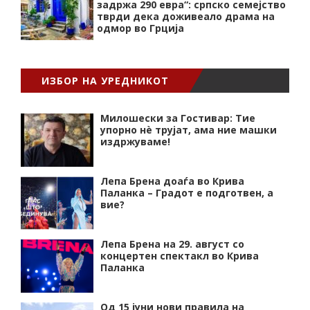
задржа 290 евра“: српско семејство
тврди дека доживеало драма на
одмор во Грција
ИЗБОР НА УРЕДНИКОТ
Милошески за Гостивар: Тие
упорно нѐ трујат, ама ние машки
издржуваме!
Лепа Брена доаѓа во Крива
Паланка – Градот е подготвен, а
вие?
Лепа Брена на 29. август со
концертен спектакл во Крива
Паланка
Од 15 јуни нови правила на