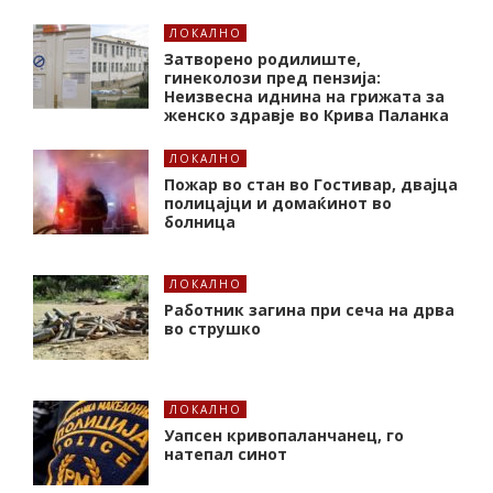
ЛОКАЛНО
Затворено родилиште,
гинеколози пред пензија:
Неизвесна иднина на грижата за
женско здравје во Крива Паланка
ЛОКАЛНО
Пожар во стан во Гостивар, двајца
полицајци и домаќинот во
болница
ЛОКАЛНО
Работник загина при сеча на дрва
во струшко
ЛОКАЛНО
Уапсен кривопаланчанец, го
натепал синот