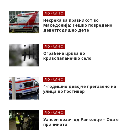
ЛОКАЛНО
Несреќа за празникот во
Македонија: Тешко повредено
деветгодишно дете
ЛОКАЛНО
Ограбена црква во
кривопаланечко село
ЛОКАЛНО
4-годишно девојче прегазено на
улица во Гостивар
ЛОКАЛНО
Уапсен возач од Ранковце – Ова е
причината