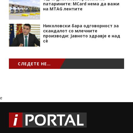
патарините: MCard нема да важи
на MTAG лентите
Николовски бара одговорност за
скандалот со млечните
производи: Јавното здравје е над
сѐ
СЛЕДЕТЕ НЕ…
e