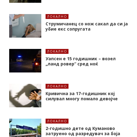
ЛОКАЛНО
Струмичанец со нож сакал да си ја
убие екс сопругата
ЛОКАЛНО
Уапсен е 15 годишник – возел
„ланд ровер“ сред ноќ
ЛОКАЛНО
Кривична за 17-годишник кој
силувал многу помало девојче
ЛОКАЛНО
2-годишно дете од Куманово
затруено од разредувач за боја