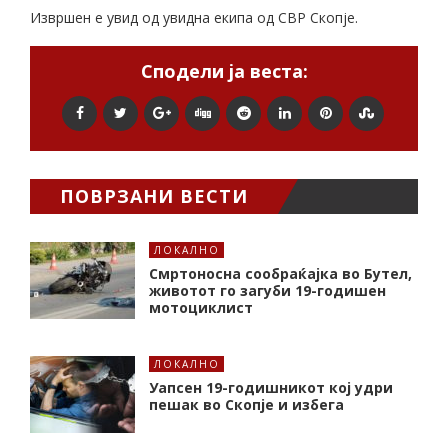
Извршен е увид од увидна екипа од СВР Скопје.
Сподели ја веста:
ПОВРЗАНИ ВЕСТИ
ЛОКАЛНО
Смртоносна сообраќајка во Бутел,
животот го загуби 19-годишен
мотоциклист
ЛОКАЛНО
Уапсен 19-годишникот кој удри
пешак во Скопје и избега