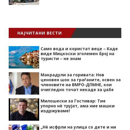
НАЈЧИТАНИ ВЕСТИ
Само вода и користат веце – Каде
виде Мицкоски зголемен број на
туристи – не знам
Макрадули за горивата: Нов
ценовен шок за граѓаните, освен за
членовите на ВМРО-ДПМНЕ, кои
очигледно точат некаде за џабе
Милошески за Гостивар: Тие
упорно нѐ трујат, ама ние машки
издржуваме!
„Нѐ исфрли на улица со дете и ни