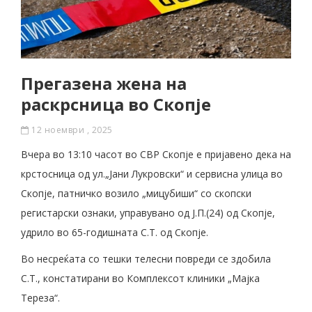
Прегазена жена на
раскрсница во Скопје
12 ноември , 2025
Вчера во 13:10 часот во СВР Скопје е пријавено дека на
крстосница од ул.„Јани Лукровски“ и сервисна улица во
Скопје, патничко возило „мицубиши“ со скопски
регистарски ознаки, управувано од Ј.П.(24) од Скопје,
удрило во 65-годишната С.Т. од Скопје.
Во несреќата со тешки телесни повреди се здобила
С.Т., констатирани во Комплексот клиники „Мајка
Тереза“.