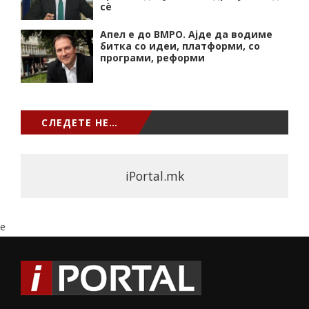
сѐ
Апел е до ВМРО. Ајде да водиме
битка со идеи, платформи, со
програми, реформи
СЛЕДЕТЕ НЕ…
iPortal.mk
e