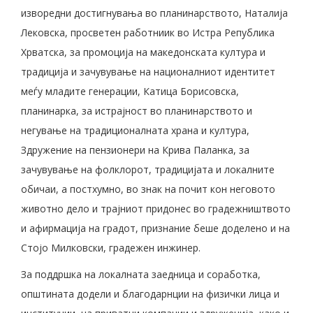
изворедни достигнувања во планинарството, Наталија
Лековска, просветен работниик во Истра Република
Хрватска, за промоција на македонската култура и
традиција и зачувување на националниот идентитет
меѓу младите генерации, Катица Борисовска,
планинарка, за истрајност во планинарството и
негување на традиционалната храна и култура,
Здружение на пензионери на Крива Паланка, за
зачувување на фолклорот, традицијата и локалните
обичаи, а постхумно, во знак на почит кон неговото
животно дело и трајниот придонес во градежништвото
и афирмација на градот, признание беше доделено и на
Стојо Милковски, градежен инжинер.
За поддршка на локалната заедница и соработка,
општината додели и благодарнции на физички лица и