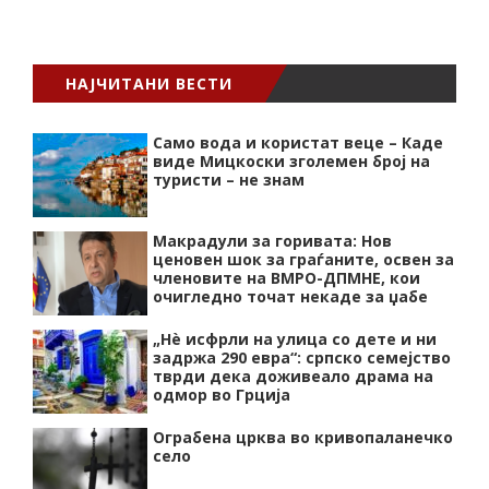
НАЈЧИТАНИ ВЕСТИ
Само вода и користат веце – Каде
виде Мицкоски зголемен број на
туристи – не знам
Макрадули за горивата: Нов
ценовен шок за граѓаните, освен за
членовите на ВМРО-ДПМНЕ, кои
очигледно точат некаде за џабе
„Нѐ исфрли на улица со дете и ни
задржа 290 евра“: српско семејство
тврди дека доживеало драма на
одмор во Грција
Ограбена црква во кривопаланечко
село