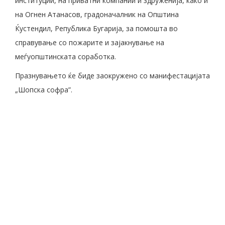
институции, на приватни компании и здруженија, како и
на Огнен Атанасов, градоначалник на Општина
Ќустендил, Република Бугарија, за помошта во
справување со пожарите и зајакнување на
меѓуопштинската соработка.
Празнувањето ќе биде заокружено со манифестацијата
„Шопска софра”.