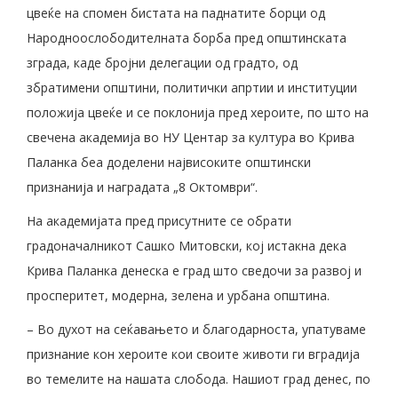
цвеќе на спомен бистата на паднатите борци од
Народноослободителната борба пред општинската
зграда, каде бројни делегации од градто, од
збратимени општини, политички апртии и институции
положија цвеќе и се поклонија пред хероите, по што на
свечена академија во НУ Центар за култура во Крива
Паланка беа доделени највисоките општински
признанија и наградата „8 Октомври“.
На академијата пред присутните се обрати
градоначалникот Сашко Митовски, кој истакна дека
Крива Паланка денеска е град што сведочи за развој и
просперитет, модерна, зелена и урбана општина.
– Во духот на сеќавањето и благодарноста, упатуваме
признание кон хероите кои своите животи ги вградија
во темелите на нашата слобода. Нашиот град денес, по