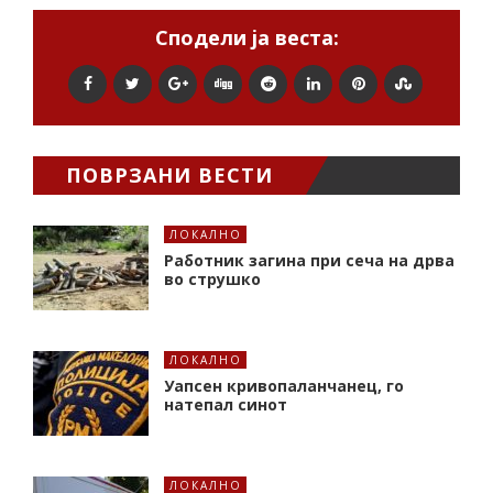
Сподели ја веста:
ПОВРЗАНИ ВЕСТИ
ЛОКАЛНО
Работник загина при сеча на дрва
во струшко
ЛОКАЛНО
Уапсен кривопаланчанец, го
натепал синот
ЛОКАЛНО