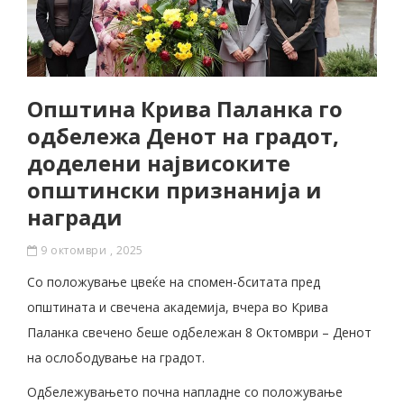
Општина Крива Паланка го
одбележа Денот на градот,
доделени највисоките
општински признанија и
награди
9 октомври , 2025
Со положување цвеќе на спомен-бситата пред
општината и свечена академија, вчера во Крива
Паланка свечено беше одбележан 8 Октомври – Денот
на ослободување на градот.
Одбележувањето почна напладне со положување