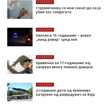
ЛОКАЛНО
Струмичанец со нож сакал да си ја
убие екс сопругата
ЛОКАЛНО
Уапсен е 15 годишник – возел
„ланд ровер“ сред ноќ
ЛОКАЛНО
Кривична за 17-годишник кој
силувал многу помало девојче
ЛОКАЛНО
2-годишно дете од Куманово
затруено од разредувач за боја