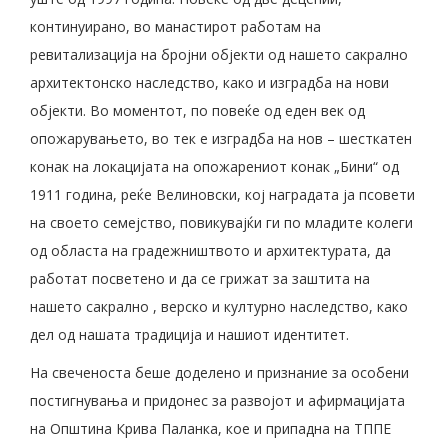
континуирано, во манастирот работам на
ревитализација на бројни објекти од нашето сакрално
архитектонско наследство, како и изградба на нови
објекти. Во моментот, по повеќе од еден век од
опожарувањето, во тек е изградба на нов – шесткатен
конак на локацијата на опожарениот конак „Бини“ од
1911 година, реќе Велиновски, кој наградата ја псовети
на своето семејство, повикувајќи ги по младите колеги
од областа на градежништвото и архитектурата, да
работат посветено и да се грижат за заштита на
нашето сакрално , верско и културно наследство, како
дел од нашата традиција и нашиот идентитет.
На свеченоста беше доделено и признание за особени
постигнувања и придонес за развојот и афирмацијата
на Општина Крива Паланка, кое и припадна на ТППЕ