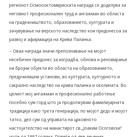
регионот.Осмоооктомвриската награда се доделува за
неговиот професионален труд и ангажман во областа
на градежништвото, образованието, културата и
зачувување на верското наследство кои придонесоа за
развој и афирмација на Крива Паланка.
– Оваа награда значи препознавање на мојот
несебичен придонес за изградба, обнова и реновирање
на бројни објекти во областа на образованието,
предучилишни установи, во културата, културното и
сакрално наследство на крива паланка и околината. Во
целиот мој ангажман и професионално работење
посебно сум горд што ја продолжувам фамилијарната
традиција како трета генерација, по мојот дедо и мојот
татко, дел сум од управата на црковното
настојателство на манастирот св.„Јоаким Осоговски“
уште од 1997 година. Повеќе од две децении,