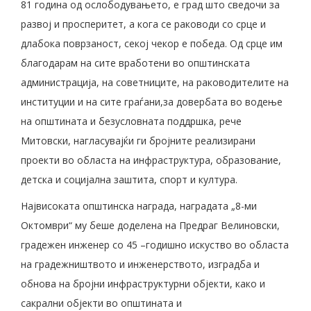
81 година од ослободувањето, е град што сведочи за
развој и просперитет, а кога се раководи со срце и
длабока поврзаност, секој чекор е победа. Од срце им
благодарам на сите вработени во општинската
администрација, на советниците, на раководителите на
институции и на сите граѓани,за довербата во водење
на општината и безусловната поддршка, рече
Митовски, нагласувајќи ги бројните реализирани
проекти во областа на инфраструктура, образование,
детска и социјална заштита, спорт и култура.
Највисоката општинска награда, наградата „8-ми
Октомври“ му беше доделена на Предраг Велиновски,
градежен инженер со 45 –годишно искуство во областа
на градежништвото и инженерството, изградба и
обнова на бројни инфраструктурни објекти, како и
сакрални објекти во општината и