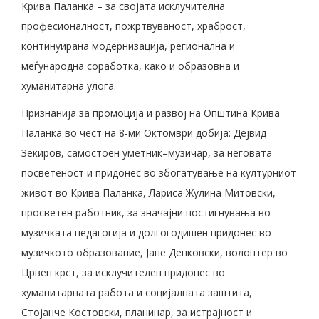
Крива Паланка – за својата исклучителна
професионалност, пожртвуваност, храброст,
континуирана модернизација, регионална и
меѓународна соработка, како и образовна и
хуманитарна улога.
Признанија за промоција и развој на Општина Крива
Паланка во чест на 8-ми Октомври добија: Деjвид
Зекиров, самостоен уметник–музичар, за неговата
посветеност и придонес во збогатување на културниот
живот во Крива Паланка, Лариса Жулина Митовски,
просветен работник, за значајни постигнувања во
музичката педагогија и долгогодишен придонес во
музичкото образование, Јане Денковски, волонтер во
Црвен крст, за исклучителен придонес во
хуманитарната работа и социјалната заштита,
Стојанче Костовски, планинар, за истрајност и