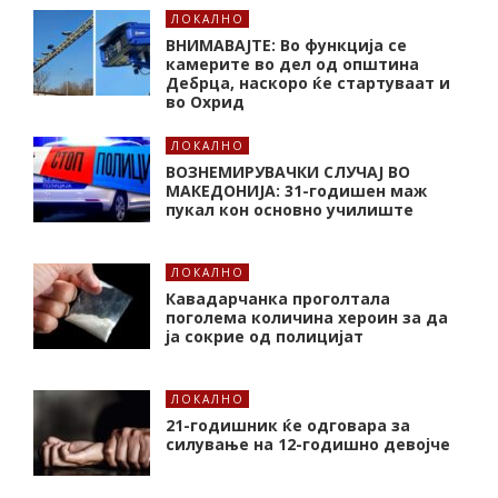
ЛОКАЛНО
ВНИМАВАЈТЕ: Во функција се
камерите во дел од општина
Дебрца, наскоро ќе стартуваат и
во Охрид
ЛОКАЛНО
ВОЗНЕМИРУВАЧКИ СЛУЧАЈ ВО
МАКЕДОНИЈА: 31-годишен маж
пукал кон основнo училиште
ЛОКАЛНО
Кавадарчанка проголтала
поголема количина хероин за да
ја сокрие од полицијат
ЛОКАЛНО
21-годишник ќе одговара за
силување на 12-годишно девојче