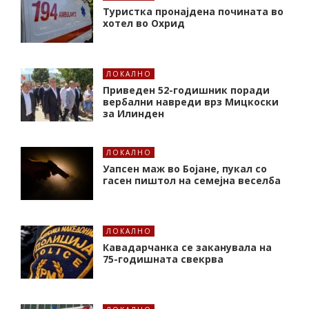
Туристка пронајдена почината во
хотел во Охрид
ЛОКАЛНО
Приведен 52-годишник поради
вербални навреди врз Мицкоски
за Илинден
ЛОКАЛНО
Уапсен маж во Бојане, пукал со
гасен пиштол на семејна веселба
ЛОКАЛНО
Кавадарчанка се заканувала на
75-годишната свекрва