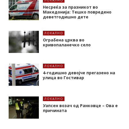
ЛОКАЛНО
Несреќа за празникот во
Македонија: Тешко повредено
деветгодишно дете
ЛОКАЛНО
Ограбена црква во
кривопаланечко село
ЛОКАЛНО
4-годишно девојче прегазено на
улица во Гостивар
ЛОКАЛНО
Уапсен возач од Ранковце – Ова е
причината