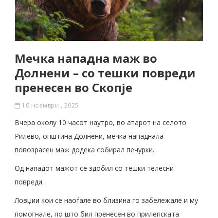
Мечка нападна маж во
Долнени – со тешки повреди
пренесен во Скопје
10 ноември , 2025
Вчера околу 10 часот наутро, во атарот на селото
Рилево, општина Долнени, мечка нападнала
повозрасен маж додека собирал печурки.
Од нападот мажот се здобил со тешки телесни
повреди.
Ловџии кои се наоѓале во близина го забележале и му
помогнале, по што бил пренесен во прилепската