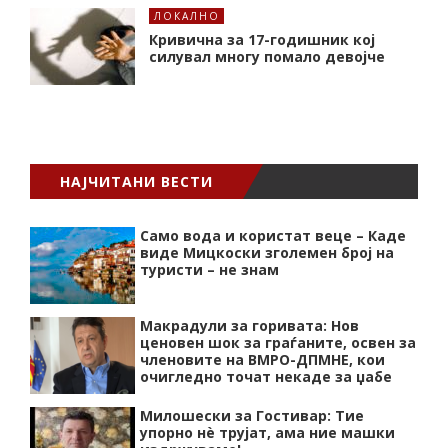
ЛОКАЛНО
Кривична за 17-годишник кој
силувал многу помало девојче
НАЈЧИТАНИ ВЕСТИ
Само вода и користат веце – Каде
виде Мицкоски зголемен број на
туристи – не знам
Макрадули за горивата: Нов
ценовен шок за граѓаните, освен за
членовите на ВМРО-ДПМНЕ, кои
очигледно точат некаде за џабе
Милошески за Гостивар: Тие
упорно нѐ трујат, ама ние машки