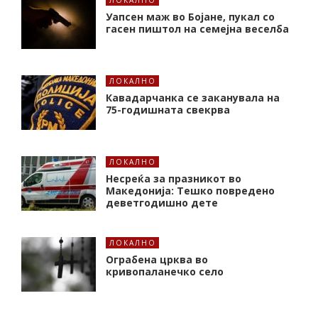
ЛОКАЛНО
Уапсен маж во Бојане, пукал со
гасен пиштол на семејна веселба
ЛОКАЛНО
Кавадарчанка се заканувала на
75-годишната свекрва
ЛОКАЛНО
Несреќа за празникот во
Македонија: Тешко повредено
деветгодишно дете
ЛОКАЛНО
Ограбена црква во
кривопаланечко село