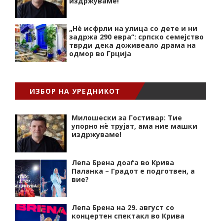
издржуваме!
„Нѐ исфрли на улица со дете и ни
задржа 290 евра“: српско семејство
тврди дека доживеало драма на
одмор во Грција
ИЗБОР НА УРЕДНИКОТ
Милошески за Гостивар: Тие
упорно нѐ трујат, ама ние машки
издржуваме!
Лепа Брена доаѓа во Крива
Паланка – Градот е подготвен, а
вие?
Лепа Брена на 29. август со
концертен спектакл во Крива