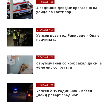
ЛОКАЛНО
4-годишно девојче прегазено на
улица во Гостивар
ЛОКАЛНО
Уапсен возач од Ранковце – Ова е
причината
ЛОКАЛНО
Струмичанец со нож сакал да си ја
убие екс сопругата
ЛОКАЛНО
Уапсен е 15 годишник – возел
„ланд ровер“ сред ноќ