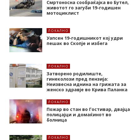
Смртоносна сообраќајка во Бутел,
животот го загуби 19-годишен
мотоциклист
ЛОКАЛНО
Уапсен 19-годишникот кој удри
пешак во Скопје и избега
ЛОКАЛНО
Затворено родилиште,
гинеколози пред пензија:
Неизвесна иднина на грижата за
женско здравје во Крива Паланка
ЛОКАЛНО
Пожар во стан во Гостивар, двајца
полицајци и домаќинот во
болница
ЛОКАЛНО