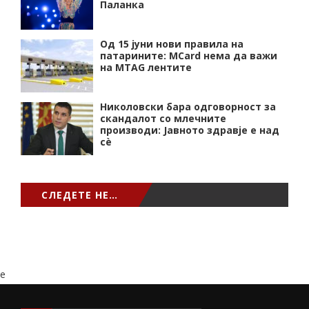
Паланка
Од 15 јуни нови правила на
патарините: MCard нема да важи
на MTAG лентите
Николовски бара одговорност за
скандалот со млечните
производи: Јавното здравје е над
сѐ
СЛЕДЕТЕ НЕ…
e