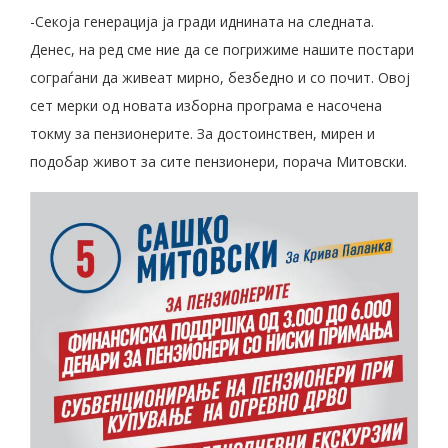
-Секоја генерација ја гради иднината на следната.
Денес, на ред сме ние да се погрижиме нашите постари
сограѓани да живеат мирно, безбедно и со почит. Овој
сет мерки од новата изборна програма е насочена
токму за пензионерите. За достоинствен, мирен и
подобар живот за сите пензионери, порача Митовски.