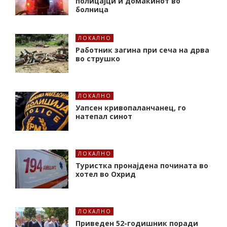
полицајци и домаќинот во
болница
ЛОКАЛНО
Работник загина при сеча на дрва
во струшко
ЛОКАЛНО
Уапсен кривопаланчанец, го
натепал синот
ЛОКАЛНО
Туристка пронајдена почината во
хотел во Охрид
ЛОКАЛНО
Приведен 52-годишник поради