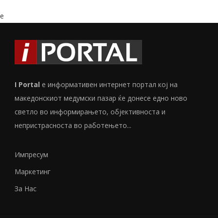
e
I Portal
е информативен интернет портал кој на
македонскиот медумски пазар ќе донесе едно ново
светло во информирањето, објективноста и
непристрасноста во работењето...
Импресум
Маркетинг
За Нас