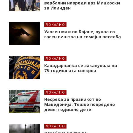
вербални навреди врз Мицкоски
за Илинден
ЛОКАЛНО
Уапсен маж во Бојане, пукал со
гасен пиштол на семејна веселба
ЛОКАЛНО
Кавадарчанка се заканувала на
75-годишната свекрва
ЛОКАЛНО
Несреќа за празникот во
Македонија: Тешко повредено
деветгодишно дете
ЛОКАЛНО