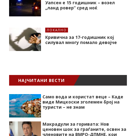
Уапсен е 15 годишник – возел
„ланд ровер“ сред ноќ
ЛОКАЛНО
Кривична за 17-годишник кој
силувал многу помало девојче
НАЈЧИТАНИ ВЕСТИ
Само вода и користат веце – Каде
виде Мицкоски зголемен број на
туристи – не знам
Макрадули за горивата: Нов
ценовен шок за граѓаните, освен за
членовите на ВМРО-ДПМНЕ, кои