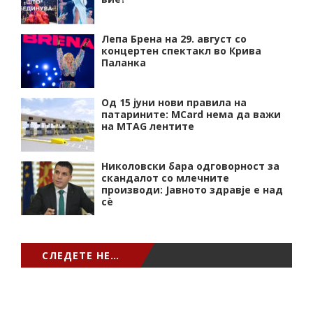
Лепа Брена на 29. август со
концертен спектакл во Крива
Паланка
Од 15 јуни нови правила на
патарините: MCard нема да важи
на MTAG лентите
Николовски бара одговорност за
скандалот со млечните
производи: Јавното здравје е над
сѐ
СЛЕДЕТЕ НЕ…