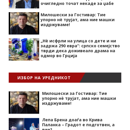
очигледно точат некаде за џабе
Милошески за Гостивар: Тие
упорно нѐ трујат, ама ние машки
издржуваме!
„Нѐ исфрли на улица со дете и ни
задржа 290 евра“: српско семејство
тврди дека доживеало драма на
одмор во Грција
ИЗБОР НА УРЕДНИКОТ
Милошески за Гостивар: Тие
упорно нѐ трујат, ама ние машки
издржуваме!
Лепа Брена доаѓа во Крива
Паланка – Градот е подготвен, а
вие?