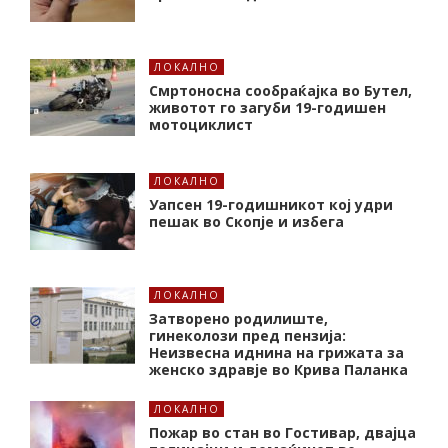
ЛОКАЛНО
Смртоносна сообраќајка во Бутел,
животот го загуби 19-годишен
мотоциклист
ЛОКАЛНО
Уапсен 19-годишникот кој удри
пешак во Скопје и избега
ЛОКАЛНО
Затворено родилиште,
гинеколози пред пензија:
Неизвесна иднина на грижата за
женско здравје во Крива Паланка
ЛОКАЛНО
Пожар во стан во Гостивар, двајца