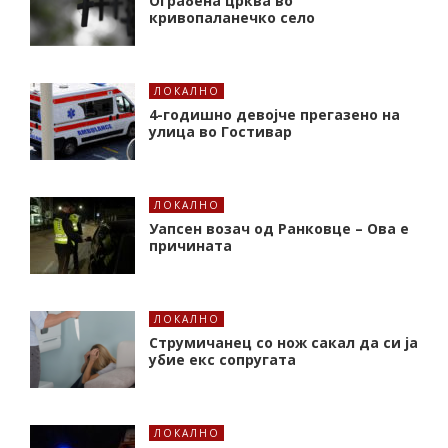
Ограбена црква во
кривопаланечко село
ЛОКАЛНО
4-годишно девојче прегазено на
улица во Гостивар
ЛОКАЛНО
Уапсен возач од Ранковце – Ова е
причината
ЛОКАЛНО
Струмичанец со нож сакал да си ја
убие екс сопругата
ЛОКАЛНО