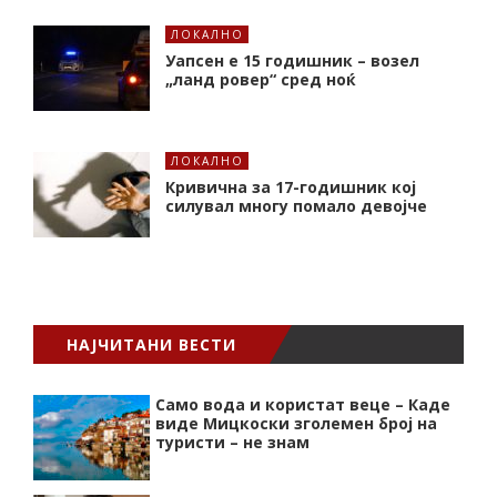
ЛОКАЛНО
Уапсен е 15 годишник – возел
„ланд ровер“ сред ноќ
ЛОКАЛНО
Кривична за 17-годишник кој
силувал многу помало девојче
НАЈЧИТАНИ ВЕСТИ
Само вода и користат веце – Каде
виде Мицкоски зголемен број на
туристи – не знам