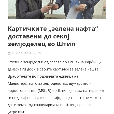
Картичките „зелена нафта“
доставени до секој
земјоделец во Штип
15 ноември , 2019
Стотина земјоделци од селата во Општина Карбинци
денеска ги добија своите картички за зелена нафта.
Вработените во подрачната единица на
Министерството за земјоделство, шумарство и
водостопанство (МЗШВ) во Штип денеска на терен им
ги поделија картички на земјоделците, што не можат
да ги земат од канцеларијата во Штип, пренесе
„Агротим“.