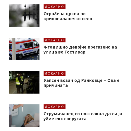
ЛОКАЛНО
Ограбена црква во
кривопаланечко село
ЛОКАЛНО
4-годишно девојче прегазено на
улица во Гостивар
ЛОКАЛНО
Уапсен возач од Ранковце – Ова е
причината
ЛОКАЛНО
Струмичанец со нож сакал да си ја
убие екс сопругата