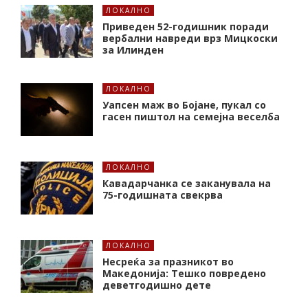
ЛОКАЛНО
Приведен 52-годишник поради
вербални навреди врз Мицкоски
за Илинден
ЛОКАЛНО
Уапсен маж во Бојане, пукал со
гасен пиштол на семејна веселба
ЛОКАЛНО
Кавадарчанка се заканувала на
75-годишната свекрва
ЛОКАЛНО
Несреќа за празникот во
Македонија: Тешко повредено
деветгодишно дете