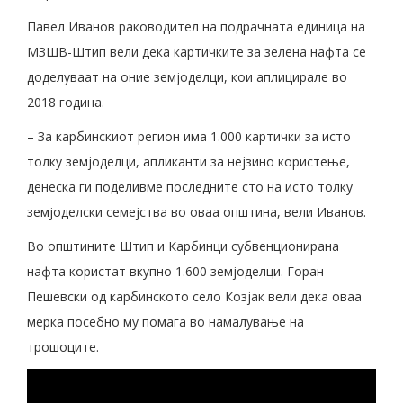
Павел Иванов раководител на подрачната единица на
МЗШВ-Штип вели дека картичките за зелена нафта се
доделуваат на оние земјоделци, кои аплицирале во
2018 година.
– За карбинскиот регион има 1.000 картички за исто
толку земјоделци, апликанти за нејзино користење,
денеска ги поделивме последните сто на исто толку
земјоделски семејства во оваа општина, вели Иванов.
Во општините Штип и Карбинци субвенционирана
нафта користат вкупно 1.600 земјоделци. Горан
Пешевски од карбинското село Козјак вели дека оваа
мерка посебно му помага во намалување на
трошоците.