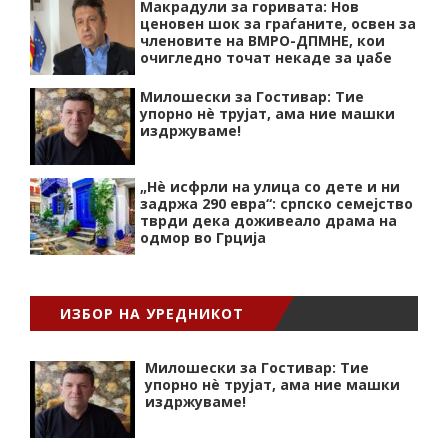
Макрадули за горивата: Нов
ценовен шок за граѓаните, освен за
членовите на ВМРО-ДПМНЕ, кои
очигледно точат некаде за џабе
Милошески за Гостивар: Тие
упорно нѐ трујат, ама ние машки
издржуваме!
„Нѐ исфрли на улица со дете и ни
задржа 290 евра“: српско семејство
тврди дека доживеало драма на
одмор во Грција
ИЗБОР НА УРЕДНИКОТ
Милошески за Гостивар: Тие
упорно нѐ трујат, ама ние машки
издржуваме!