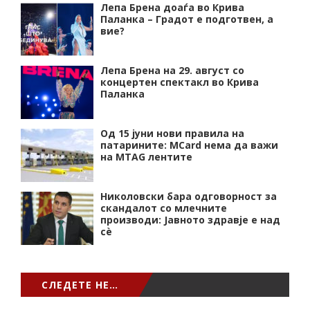
Лепа Брена доаѓа во Крива
Паланка – Градот е подготвен, а
вие?
Лепа Брена на 29. август со
концертен спектакл во Крива
Паланка
Од 15 јуни нови правила на
патарините: MCard нема да важи
на MTAG лентите
Николовски бара одговорност за
скандалот со млечните
производи: Јавното здравје е над
сѐ
СЛЕДЕТЕ НЕ…