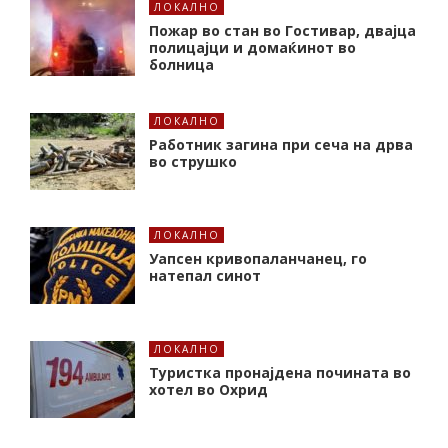
ЛОКАЛНО
Пожар во стан во Гостивар, двајца
полицајци и домаќинот во
болница
ЛОКАЛНО
Работник загина при сеча на дрва
во струшко
ЛОКАЛНО
Уапсен кривопаланчанец, го
натепал синот
ЛОКАЛНО
Туристка пронајдена почината во
хотел во Охрид