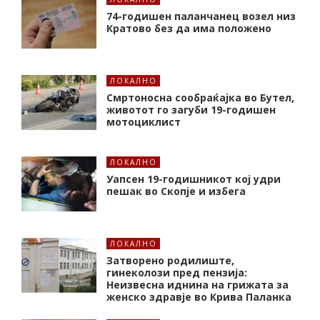
74-годишен паланчанец возел низ
Кратово без да има положено
ЛОКАЛНО
Смртоносна сообраќајка во Бутел,
животот го загуби 19-годишен
мотоциклист
ЛОКАЛНО
Уапсен 19-годишникот кој удри
пешак во Скопје и избега
ЛОКАЛНО
Затворено родилиште,
гинеколози пред пензија:
Неизвесна иднина на грижата за
женско здравје во Крива Паланка