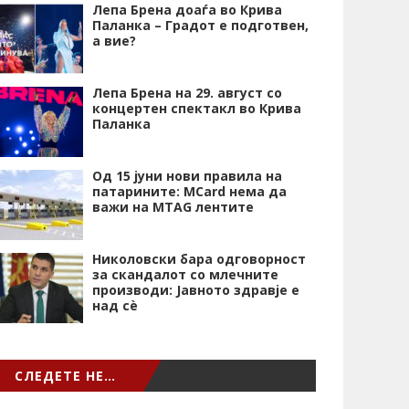
Лепа Брена доаѓа во Крива
Паланка – Градот е подготвен,
а вие?
Лепа Брена на 29. август со
концертен спектакл во Крива
Паланка
Од 15 јуни нови правила на
патарините: MCard нема да
важи на MTAG лентите
Николовски бара одговорност
за скандалот со млечните
производи: Јавното здравје е
над сѐ
СЛЕДЕТЕ НЕ…