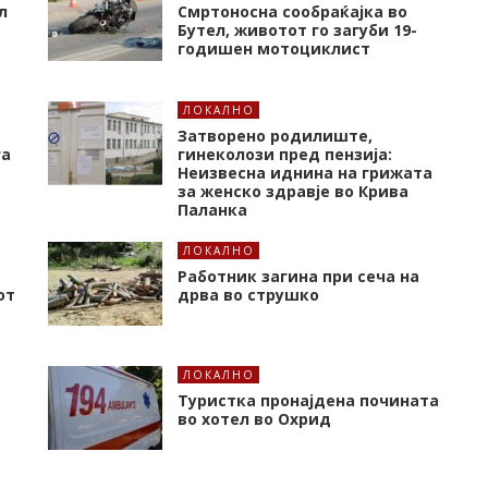
л
Смртоносна сообраќајка во
Бутел, животот го загуби 19-
годишен мотоциклист
ЛОКАЛНО
Затворено родилиште,
га
гинеколози пред пензија:
Неизвесна иднина на грижата
за женско здравје во Крива
Паланка
ЛОКАЛНО
Работник загина при сеча на
от
дрва во струшко
ЛОКАЛНО
Туристка пронајдена почината
во хотел во Охрид