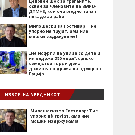
ценовен шок за граѓаните,
освен за членовите на ВМРО-
ДПМНЕ, кои очигледно точат
некаде за џабе
Милошески за Гостивар: Тие
упорно нѐ трујат, ама ние
машки издржуваме!
„Нѐ исфрли на улица со дете и
ни задржа 290 евра“: српско
семејство тврди дека
доживеало драма на одмор во
Грција
ИЗБОР НА УРЕДНИКОТ
Милошески за Гостивар: Тие
упорно нѐ трујат, ама ние
машки издржуваме!