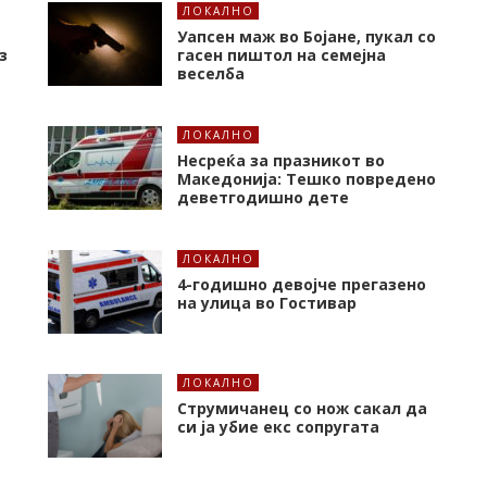
ЛОКАЛНО
Уапсен маж во Бојане, пукал со
з
гасен пиштол на семејна
веселба
ЛОКАЛНО
Несреќа за празникот во
Македонија: Тешко повредено
деветгодишно дете
ЛОКАЛНО
4-годишно девојче прегазено
на улица во Гостивар
ЛОКАЛНО
Струмичанец со нож сакал да
си ја убие екс сопругата