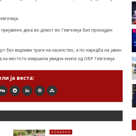
евгелија.
 пријавено дека во домот во Гевгелија бил пронајден
т без видливи траги на насилство, а по наредба на јавен
д на местото извршила увидна екипа од ОВР Гевгелија.
ли ја веста:
ЛОКАЛНО