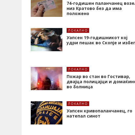
74-годишен паланчанец возе
низ Кратово без да има
положено
ЛОКАЛНО
Уапсен 19-годишникот кој
удри пешак во Скопје и избе
ЛОКАЛНО
Пожар во стан во Гостивар,
двајца полицајци и домаќин
во болница
ЛОКАЛНО
Уапсен кривопаланчанец, го
натепал синот