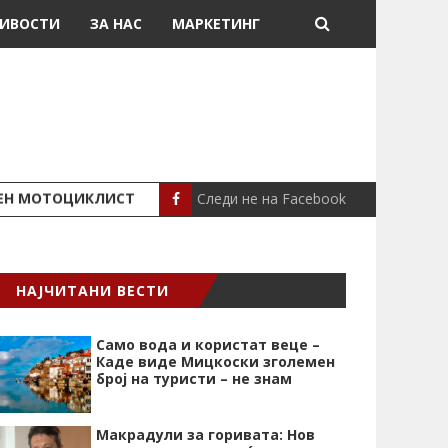
ИВОСТИ
ЗА НАС
МАРКЕТИНГ
Следи не на Facebook
ШЕН МОТОЦИКЛИСТ
СЕВЕРИНА ВО НИК
СЦЕНА
НАЈЧИТАНИ ВЕСТИ
Само вода и користат веце –
Каде виде Мицкоски зголемен
број на туристи – не знам
Макрадули за горивата: Нов