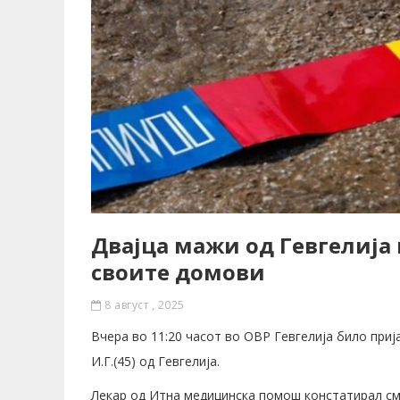
Двајца мажи од Гевгелија
своите домови
8 август , 2025
Вчера во 11:20 часот во ОВР Гевгелија било приј
И.Г.(45) од Гевгелија.
Лекар од Итна медицинска помош констатирал смр