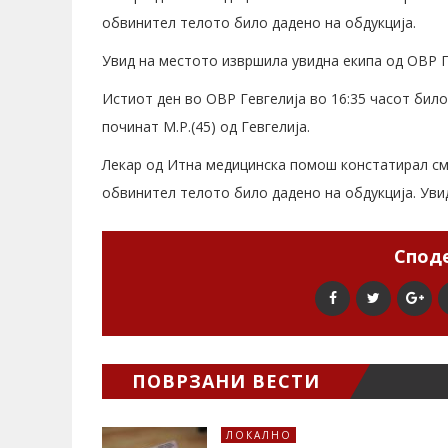
обвинител телото било дадено на обдукција.
Увид на местото извршила увидна екипа од ОВР Г
Истиот ден во ОВР Гевгелија во 16:35 часот било
починат М.Р.(45) од Гевгелија.
Лекар од Итна медицинска помош констатирал смр
обвинител телото било дадено на обдукција. Уви
Споде
ПОВРЗАНИ ВЕСТИ
ЛОКАЛНО