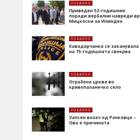
ЛОКАЛНО
Приведен 52-годишник
поради вербални навреди вр
Мицкоски за Илинден
ЛОКАЛНО
Кавадарчанка се заканувала
на 75-годишната свекрва
ЛОКАЛНО
Ограбена црква во
кривопаланечко село
ЛОКАЛНО
Уапсен возач од Ранковце –
Ова е причината