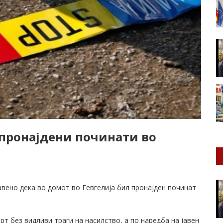
 пронајдени починати во
авено дека во домот во Гевгелија бил пронајден починат
т без видливи траги на насилство, а по наредба на јавен